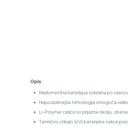
Opis:
Nadomestna baterija je izdelana po zasnovi
Najsodobnejša tehnologija omogoča veliko c
Li-Polymer celice so prijazne okolju, obe
Termično stikalo ščiti baterijske celice pre