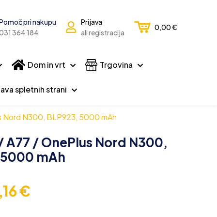
Pomoč pri nakupu
Prijava
0,00
€
031 364 184
ali registracija
Dom in vrt
Trgovina
ava spletnih strani
us Nord N300, BLP923, 5000 mAh
/ A77 / OnePlus Nord N300,
 5000 mAh
,16
€