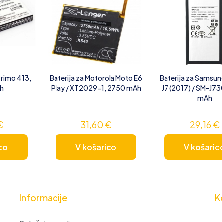
Primo 413,
Baterija za Motorola Moto E6
Baterija za Samsun
h
Play / XT2029-1, 2750 mAh
J7 (2017) / SM-J7
mAh
€
31,60
€
29,16
€
co
V košarico
V košaric
Informacije
K