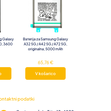
g Galaxy
Baterija za Samsung Galaxy
30, 3600
A32 5G / A42 5G / A72 5G,
originalna, 5000 mAh
65,76
€
o
V košarico
ontaktni podatki