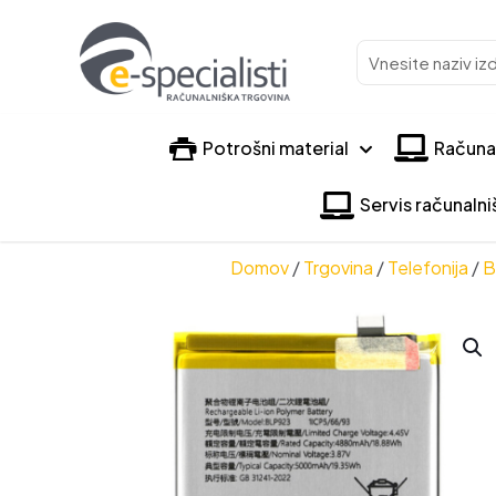
Vnesite
naziv
izdelka
Potrošni material
Računa
Servis računaln
Domov
/
Trgovina
/
Telefonija
/
B