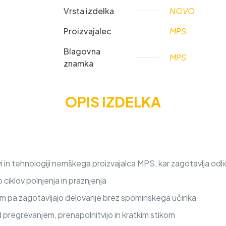
Vrsta izdelka
NOVO
Proizvajalec
MPS
Blagovna
MPS
znamka
OPIS IZDELKA
 in tehnologiji nemškega proizvajalca MPS, kar zagotavlja odli
iklov polnjenja in praznjenja
nem pa zagotavljajo delovanje brez spominskega učinka
d pregrevanjem, prenapolnitvijo in kratkim stikom