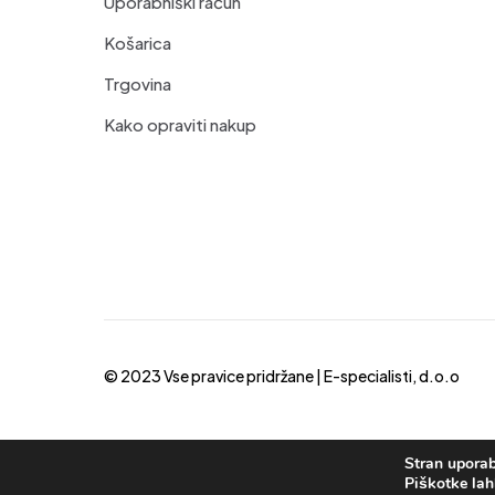
Uporabniški račun
Košarica
Trgovina
Kako opraviti nakup
© 2023 Vse pravice pridržane |
E-specialisti, d.o.o
Stran uporab
Piškotke lah