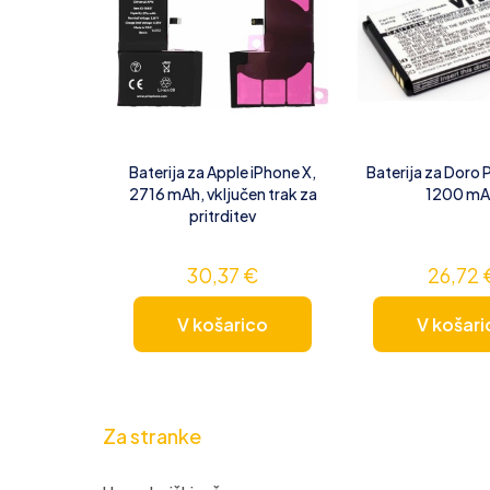
Baterija za Apple iPhone X,
Baterija za Doro 
2716 mAh, vključen trak za
1200 mA
pritrditev
30,37
€
26,72
V košarico
V košari
Za stranke