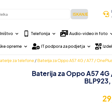
ISKANJE
lništvo
Telefonija
Audio-video in foto
iške opreme
IT podpora za podjetja
Izdel
aterije za telefone
/
Baterija za Oppo A57 4G / A77 / OnePl
Baterija za Oppo A57 4G 
BLP923,
29