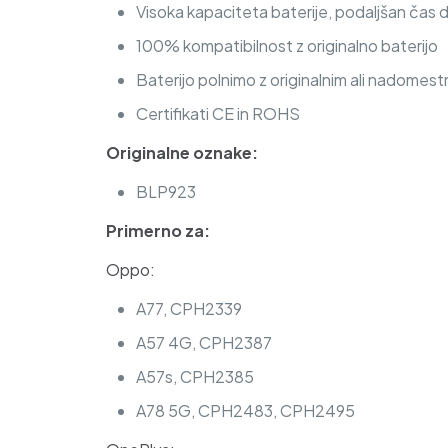
Visoka kapaciteta baterije, podaljšan čas 
100% kompatibilnost z originalno baterijo
Baterijo polnimo z originalnim ali nadomest
Certifikati CE in ROHS
Originalne oznake:
BLP923
Primerno za:
Oppo:
A77, CPH2339
A57 4G, CPH2387
A57s, CPH2385
A78 5G, CPH2483, CPH2495