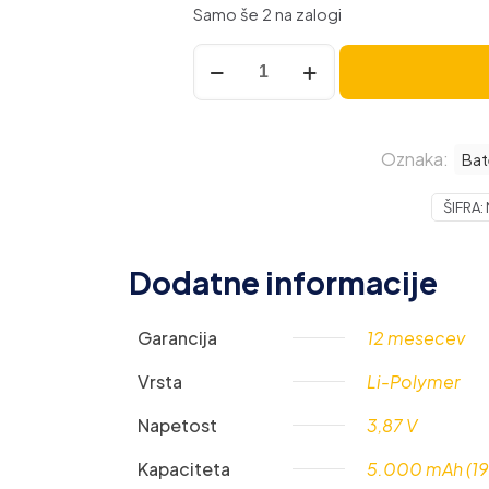
Samo še 2 na zalogi
Baterija
za
Oppo
A57
Oznaka:
4G
Bat
/
ŠIFRA:
A77
/
OnePlus
Dodatne informacije
Nord
N300,
Garancija
12 mesecev
BLP923,
5000
Vrsta
Li-Polymer
mAh
količina
Napetost
3,87 V
Kapaciteta
5.000 mAh (19