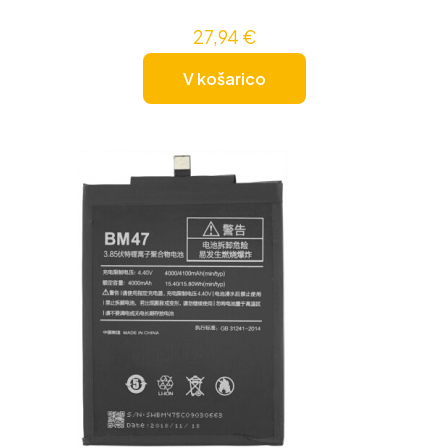
27,94
€
V košarico