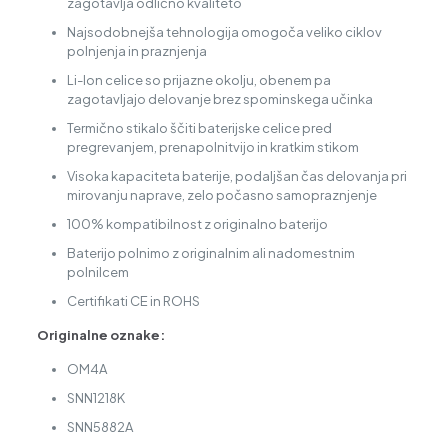
zagotavlja odlično kvaliteto
Najsodobnejša tehnologija omogoča veliko ciklov
polnjenja in praznjenja
Li-Ion celice so prijazne okolju, obenem pa
zagotavljajo delovanje brez spominskega učinka
Termično stikalo ščiti baterijske celice pred
pregrevanjem, prenapolnitvijo in kratkim stikom
Visoka kapaciteta baterije, podaljšan čas delovanja pri
mirovanju naprave, zelo počasno samopraznjenje
100% kompatibilnost z originalno baterijo
Baterijo polnimo z originalnim ali nadomestnim
polnilcem
Certifikati CE in ROHS
Originalne oznake:
OM4A
SNN1218K
SNN5882A