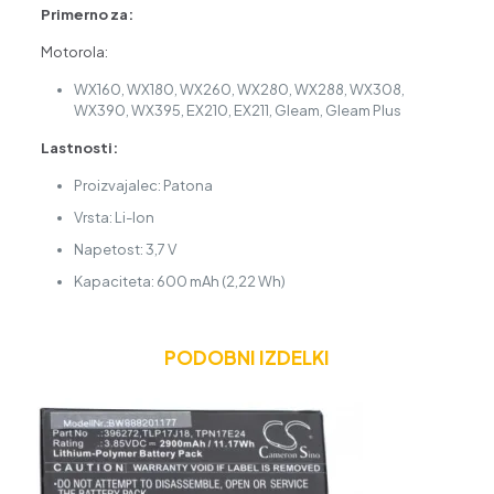
Primerno za:
Motorola:
WX160, WX180, WX260, WX280, WX288, WX308,
WX390, WX395, EX210, EX211, Gleam, Gleam Plus
Lastnosti:
Proizvajalec: Patona
Vrsta: Li-Ion
Napetost: 3,7 V
Kapaciteta: 600 mAh (2,22 Wh)
PODOBNI IZDELKI