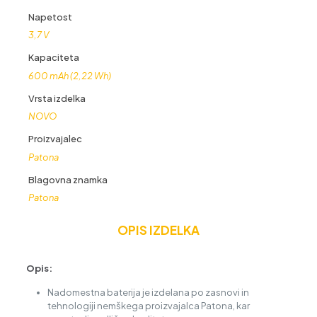
Napetost
3,7 V
Kapaciteta
600 mAh (2,22 Wh)
Vrsta izdelka
NOVO
Proizvajalec
Patona
Blagovna znamka
Patona
OPIS IZDELKA
Opis:
Nadomestna baterija je izdelana po zasnovi in
tehnologiji nemškega proizvajalca Patona, kar