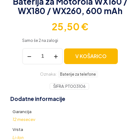
Baterija za Motorola WX160 /
WX180 / WX260, 600 mAh
25,50
€
Samo še 2 na zalogi
Baterija
V KOŠARICO
za
Motorola
WX160
Oznaka:
/
Baterije za telefone
WX180
/
ŠIFRA:
PT003106
WX260,
Dodatne informacije
600
mAh
količina
Garancija
12 mesecev
Vrsta
Li-Ion