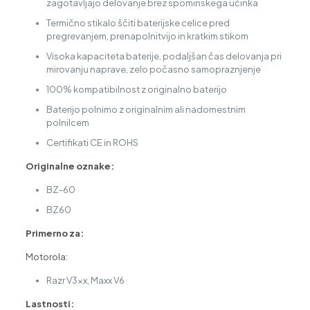
zagotavljajo delovanje brez spominskega učinka
Termično stikalo ščiti baterijske celice pred
pregrevanjem, prenapolnitvijo in kratkim stikom
Visoka kapaciteta baterije, podaljšan čas delovanja pri
mirovanju naprave, zelo počasno samopraznjenje
100% kompatibilnost z originalno baterijo
Baterijo polnimo z originalnim ali nadomestnim
polnilcem
Certifikati CE in ROHS
Originalne oznake:
BZ-60
BZ60
Primerno za:
Motorola:
Razr V3xx, Maxx V6
Lastnosti: