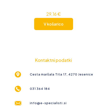
29,16
€
V košarico
Kontaktni podatki
Cesta maršala Tita 17, 4270 Jesenice
031 364 184
info@e-specialisti.si