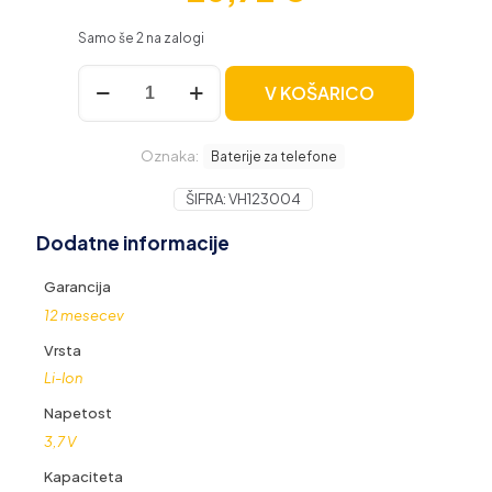
Samo še 2 na zalogi
Baterija
V KOŠARICO
za
Motorola
RAZR
Oznaka:
V3XX,
Baterije za telefone
700
mAh
ŠIFRA:
VH123004
količina
Dodatne informacije
Garancija
12 mesecev
Vrsta
Li-Ion
Napetost
3,7 V
Kapaciteta