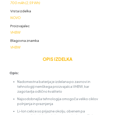
700 mAh (2,59 Wh)
Vrsta izdelka
NOVO
Proizvajalec
VHBW
Blagovna znamka
VHBW
OPIS IZDELKA
Opis:
Nadomestna baterija je izdelana po zasnovi in
tehnologiji nemškega proizvajalca VHBW, kar
zagotavlja odlično kvaliteto
Najsodobnejša tehnologija omogoča veliko ciklov
polnjenja in praznjenja
Li-Ion celice so prijazne okolju, obenem pa