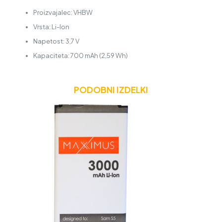
Proizvajalec: VHBW
Vrsta: Li-Ion
Napetost: 3,7 V
Kapaciteta: 700 mAh (2,59 Wh)
PODOBNI IZDELKI