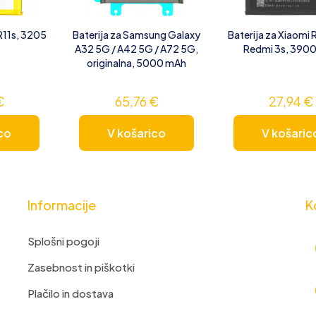
R11s, 3205
Baterija za Samsung Galaxy
Baterija za Xiaomi 
A32 5G / A42 5G / A72 5G,
Redmi 3s, 390
originalna, 5000 mAh
€
65,76
€
27,94
€
co
V košarico
V košaric
Informacije
K
Splošni pogoji
Zasebnost in piškotki
Plačilo in dostava