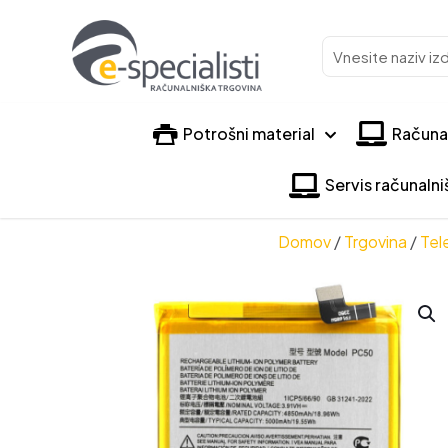
Vnesite
naziv
izdelka
Potrošni material
Računa
Servis računaln
Domov
/
Trgovina
/
Tel