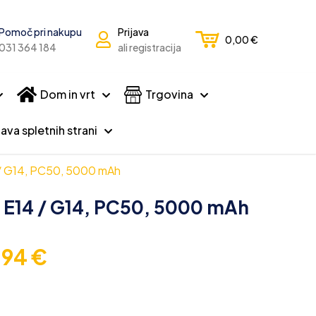
Pomoč pri nakupu
Prijava
0,00
€
031 364 184
ali registracija
Dom in vrt
Trgovina
ava spletnih strani
 / G14, PC50, 5000 mAh
o E14 / G14, PC50, 5000 mAh
,94
€