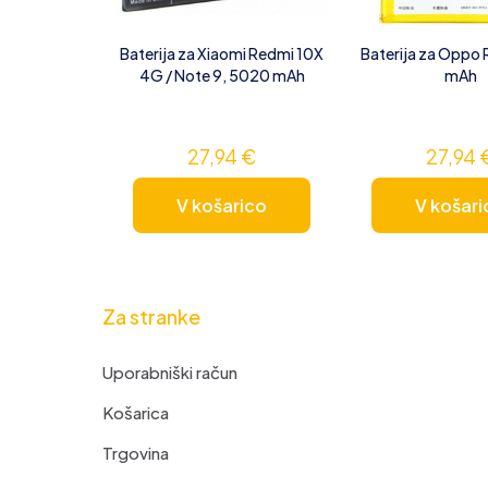
Baterija za Xiaomi Redmi 10X
Baterija za Oppo 
4G / Note 9, 5020 mAh
mAh
27,94
€
27,94
V košarico
V košari
Za stranke
Uporabniški račun
Košarica
Trgovina