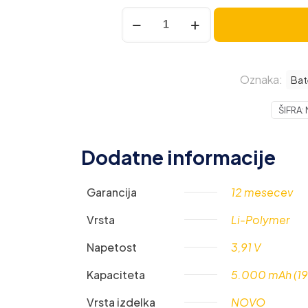
Baterija
za
Motorola
Moto
Oznaka:
E14
Bat
/
ŠIFRA:
G14,
PC50,
5000
Dodatne informacije
mAh
količina
Garancija
12 mesecev
Vrsta
Li-Polymer
Napetost
3,91 V
Kapaciteta
5.000 mAh (19
Vrsta izdelka
NOVO