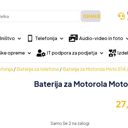
ISKANJE
lništvo
Telefonija
Audio-video in foto
iške opreme
IT podpora za podjetja
Izdel
efonija
/
Baterije za telefone
/
Baterija za Motorola Moto E14
Baterija za Motorola Mot
27
Samo še 2 na zalogi