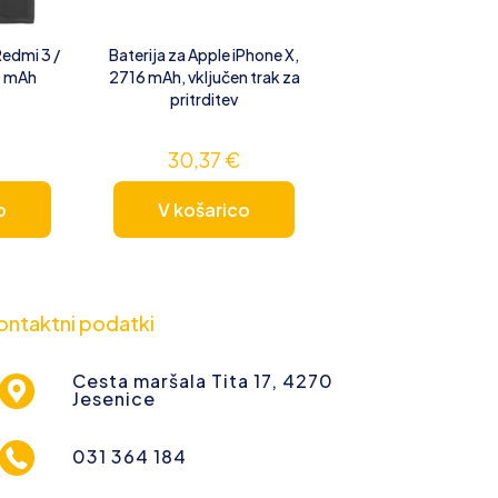
Redmi 3 /
Baterija za Apple iPhone X,
0 mAh
2716 mAh, vključen trak za
pritrditev
30,37
€
o
V košarico
ontaktni podatki
Cesta maršala Tita 17, 4270
Jesenice
031 364 184