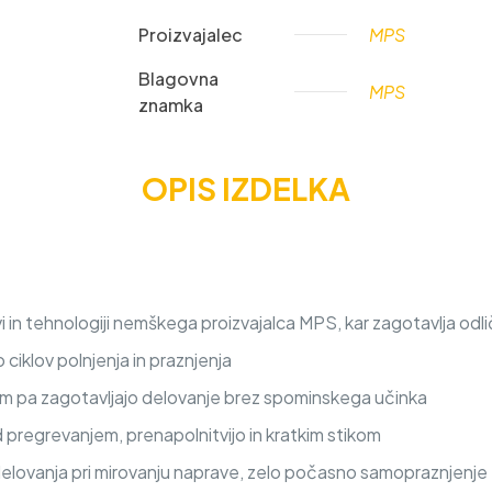
Proizvajalec
MPS
Blagovna
MPS
znamka
OPIS IZDELKA
 in tehnologiji nemškega proizvajalca MPS, kar zagotavlja odli
iklov polnjenja in praznjenja
nem pa zagotavljajo delovanje brez spominskega učinka
d pregrevanjem, prenapolnitvijo in kratkim stikom
delovanja pri mirovanju naprave, zelo počasno samopraznjenje