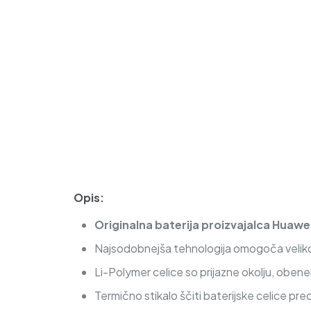
Opis:
Originalna baterija proizvajalca Huawe
Najsodobnejša tehnologija omogoča veliko c
Li-Polymer celice so prijazne okolju, obe
Termično stikalo ščiti baterijske celice pre