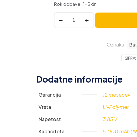
Rok dobave: 1-3 dni
Baterija
za
Huawei
P
Oznaka:
Smart
Bat
(2021)
ŠIFRA:
/
Y6P
(2020)
Dodatne informacije
/
Y7A,
Garancija
12 mesecev
originalna,
5000
Vrsta
Li-Polymer
mAh
količina
Napetost
3,85 V
Kapaciteta
5.000 mAh (19