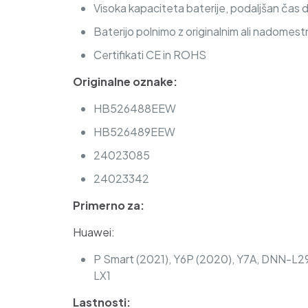
Visoka kapaciteta baterije, podaljšan čas 
Baterijo polnimo z originalnim ali nadomest
Certifikati CE in ROHS
Originalne oznake:
HB526488EEW
HB526489EEW
24023085
24023342
Primerno za:
Huawei:
P Smart (2021), Y6P (2020), Y7A, DNN-
LX1
Lastnosti: