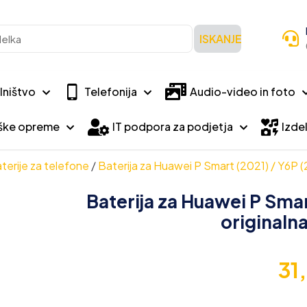
ISKANJE
lništvo
Telefonija
Audio-video in foto
iške opreme
IT podpora za podjetja
Izdel
terije za telefone
/
Baterija za Huawei P Smart (2021) / Y6P 
Baterija za Huawei P Smar
originaln
31