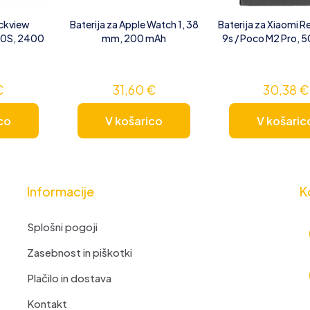
ackview
Baterija za Apple Watch 1, 38
Baterija za Xiaomi 
0S, 2400
mm, 200 mAh
9s / Poco M2 Pro, 
€
31,60
€
30,38
€
co
V košarico
V košaric
Informacije
K
Splošni pogoji
Zasebnost in piškotki
Plačilo in dostava
Kontakt