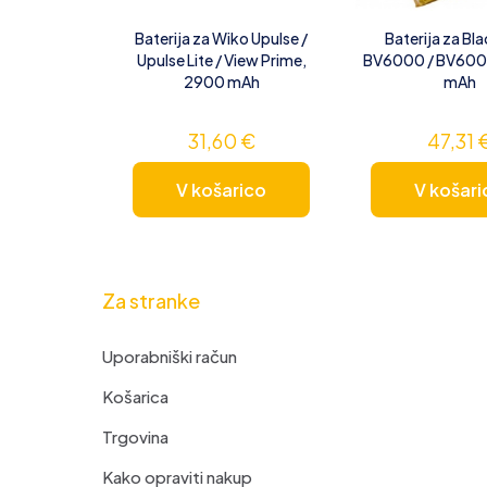
Baterija za Wiko Upulse /
Baterija za Bl
Upulse Lite / View Prime,
BV6000 / BV600
2900 mAh
mAh
31,60
€
47,31
V košarico
V košari
Za stranke
Uporabniški račun
Košarica
Trgovina
Kako opraviti nakup