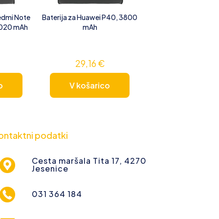
Redmi Note
Baterija za Huawei P40, 3800
5020 mAh
mAh
29,16
€
o
V košarico
ontaktni podatki
Cesta maršala Tita 17, 4270
Jesenice
031 364 184