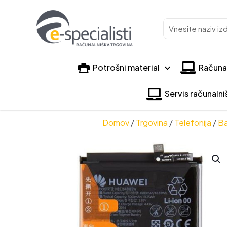
Vnesite
naziv
izdelka
Potrošni material
Računa
Servis računaln
Domov
/
Trgovina
/
Telefonija
/
Ba