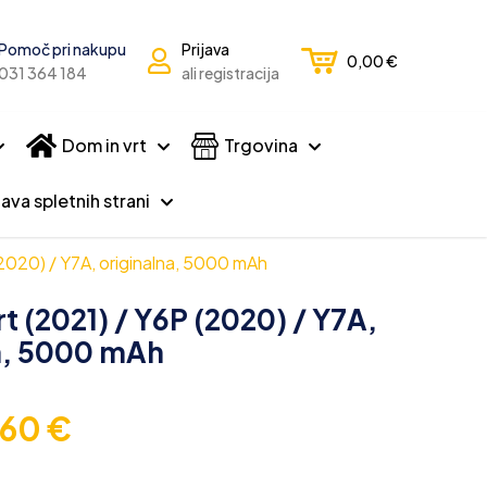
Pomoč pri nakupu
Prijava
0,00
€
031 364 184
ali registracija
Dom in vrt
Trgovina
ava spletnih strani
(2020) / Y7A, originalna, 5000 mAh
t (2021) / Y6P (2020) / Y7A,
a, 5000 mAh
,60
€