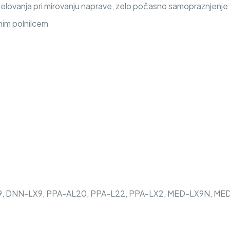
delovanja pri mirovanju naprave, zelo počasno samopraznjenje
nim polnilcem
L29, DNN-LX9, PPA-AL20, PPA-L22, PPA-LX2, MED-LX9N, M