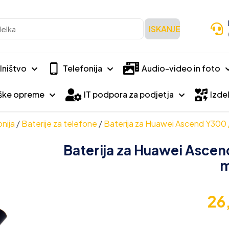
ISKANJE
lništvo
Telefonija
Audio-video in foto
iške opreme
IT podpora za podjetja
Izdel
nija
/
Baterije za telefone
/
Baterija za Huawei Ascend Y300
Baterija za Huawei Ascen
26