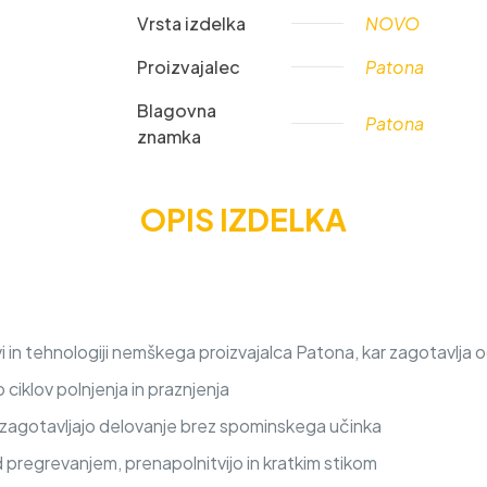
Vrsta izdelka
NOVO
Proizvajalec
Patona
Blagovna
Patona
znamka
OPIS IZDELKA
 in tehnologiji nemškega proizvajalca Patona, kar zagotavlja o
iklov polnjenja in praznjenja
a zagotavljajo delovanje brez spominskega učinka
d pregrevanjem, prenapolnitvijo in kratkim stikom