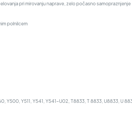
delovanja pri mirovanju naprave, zelo počasno samopraznjenje
nim polnilcem
0, Y500, Y511, Y541, Y541-U02, T8833, T 8833, U8833, U 88