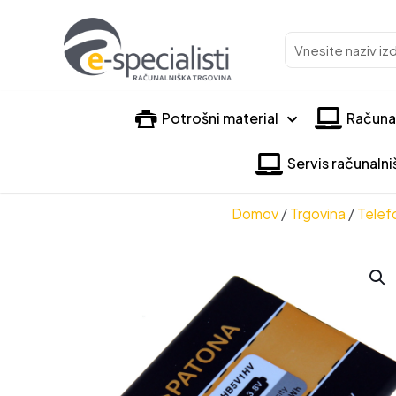
Vnesite
naziv
izdelka
Potrošni material
Računa
Servis računaln
Domov
/
Trgovina
/
Telefo