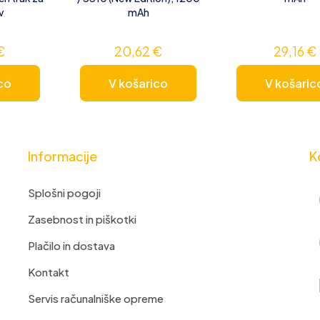
v
mAh
€
20,62
€
29,16
€
co
V košarico
V košaric
Informacije
K
Splošni pogoji
Zasebnost in piškotki
Plačilo in dostava
Kontakt
Servis računalniške opreme