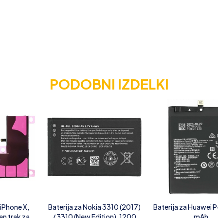
PODOBNI IZDELKI
 iPhone X,
Baterija za Nokia 3310 (2017)
Baterija za Huawei 
en trak za
/ 3310 (New Edition), 1200
mAh