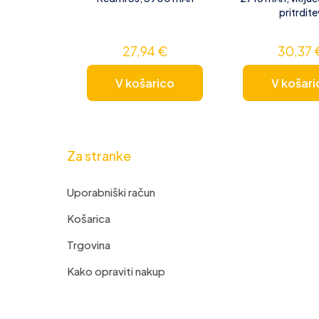
pritrdite
27,94
€
30,37
V košarico
V košari
Za stranke
Uporabniški račun
Košarica
Trgovina
Kako opraviti nakup