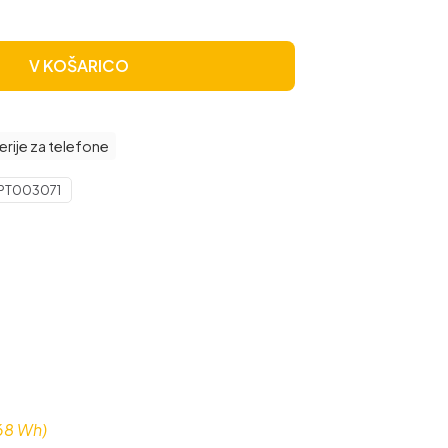
V KOŠARICO
erije za telefone
PT003071
68 Wh)