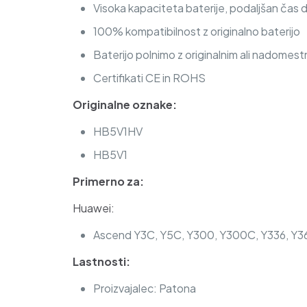
Visoka kapaciteta baterije, podaljšan čas 
100% kompatibilnost z originalno baterijo
Baterijo polnimo z originalnim ali nadomest
Certifikati CE in ROHS
Originalne oznake:
HB5V1HV
HB5V1
Primerno za:
Huawei:
Ascend Y3C, Y5C, Y300, Y300C, Y336, Y36
Lastnosti:
Proizvajalec: Patona