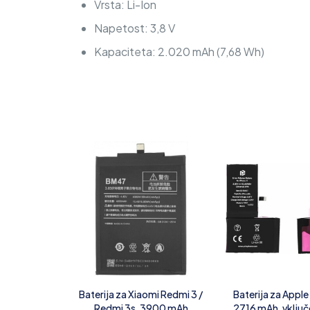
Vrsta: Li-Ion
Napetost: 3,8 V
Kapaciteta: 2.020 mAh (7,68 Wh)
Baterija za Xiaomi Redmi 3 /
Baterija za Apple
Redmi 3s, 3900 mAh
2716 mAh, vključ