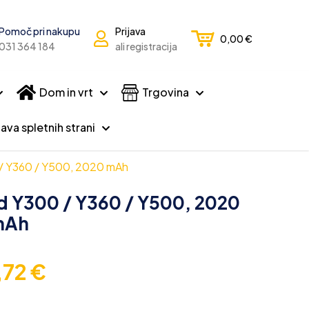
Pomoč pri nakupu
Prijava
0,00
€
031 364 184
ali registracija
Dom in vrt
Trgovina
ava spletnih strani
 / Y360 / Y500, 2020 mAh
d Y300 / Y360 / Y500, 2020
mAh
,72
€