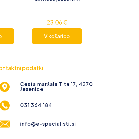
23,06
€
o
V košarico
ontaktni podatki
Cesta maršala Tita 17, 4270
Jesenice
031 364 184
info@e-specialisti.si