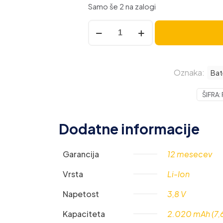
Samo še 2 na zalogi
Baterija
za
Huawei
Ascend
Oznaka:
Y300
Bat
/
ŠIFRA:
Y360
/
Y500,
Dodatne informacije
2020
mAh
Garancija
12 mesecev
količina
Vrsta
Li-Ion
Napetost
3,8 V
Kapaciteta
2.020 mAh (7,