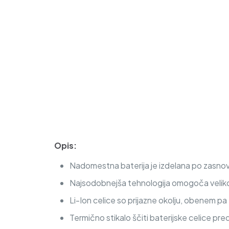
Opis:
Nadomestna baterija je izdelana po zasnovi
Najsodobnejša tehnologija omogoča veliko c
Li-Ion celice so prijazne okolju, obenem p
Termično stikalo ščiti baterijske celice pre