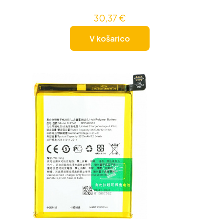
30,37
€
V košarico