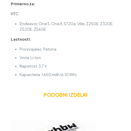
Primerno za:
HTC
Endeavor, One S, One X, S720e, Ville, Z250E, Z320E,
Z520E, Z560E
Lastnosti:
Proizvajalec: Patona
Vrsta: Li-Ion
Napetost: 3,7 V
Kapaciteta: 1.650 mAh (6,10 Wh)
PODOBNI IZDELKI