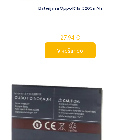
Baterija za Oppo R11s, 3205 mAh
27,94
€
V košarico