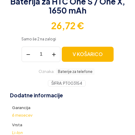
Baterija za HTC One S / One X,
1650 mAh
26,72
€
Samo še 2 na zalogi
Baterija
V KOŠARICO
za
HTC
One
Oznaka:
S
Baterije za telefone
/
One
ŠIFRA:
PT003154
X,
Dodatne informacije
1650
mAh
količina
Garancija
6 mesecev
Vrsta
Li-Ion