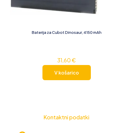
Baterija za Cubot Dinosaur, 4150 mAh
31,60
€
V košarico
Kontaktni podatki