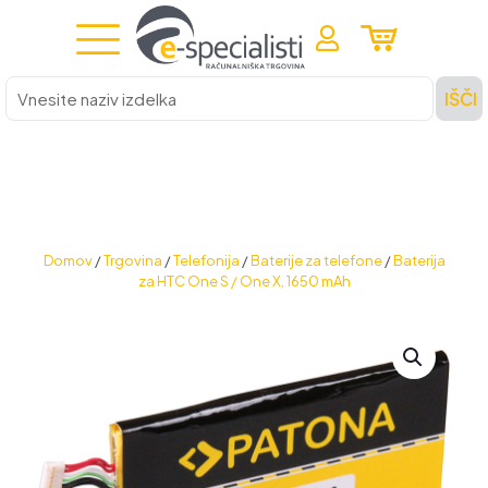
Vnesite
IŠČI
naziv
izdelka
Domov
/
Trgovina
/
Telefonija
/
Baterije za telefone
/
Baterija
za HTC One S / One X, 1650 mAh