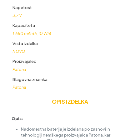
Napetost
3,7 V
Kapaciteta
1.650 mAh (6,10 Wh)
Vrsta izdelka
NOVO
Proizvajalec
Patona
Blagovna znamka
Patona
OPIS IZDELKA
Opis:
Nadomestna baterija je izdelana po zasnovi in
tehnologiji nemškega proizvajalca Patona, kar