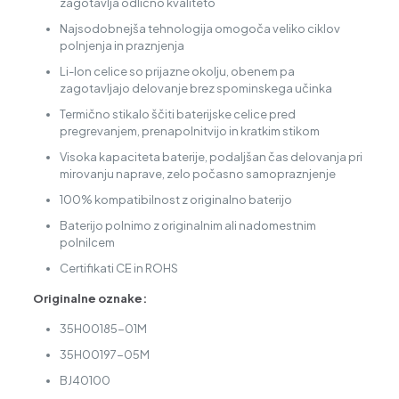
zagotavlja odlično kvaliteto
Najsodobnejša tehnologija omogoča veliko ciklov
polnjenja in praznjenja
Li-Ion celice so prijazne okolju, obenem pa
zagotavljajo delovanje brez spominskega učinka
Termično stikalo ščiti baterijske celice pred
pregrevanjem, prenapolnitvijo in kratkim stikom
Visoka kapaciteta baterije, podaljšan čas delovanja pri
mirovanju naprave, zelo počasno samopraznjenje
100% kompatibilnost z originalno baterijo
Baterijo polnimo z originalnim ali nadomestnim
polnilcem
Certifikati CE in ROHS
Originalne oznake:
35H00185-01M
35H00197-05M
BJ40100