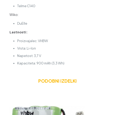
Telme C140
Wiko:
DuElle
Lastnosti:
Proizvajalec: VHBW
Vrsta: Li-Ion
Napetost: 3,7 V
Kapaciteta: 900 mAh (3,3 Wh)
PODOBNI IZDELKI