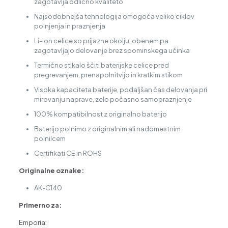
zagotavlja odlično kvaliteto
Najsodobnejša tehnologija omogoča veliko ciklov
polnjenja in praznjenja
Li-Ion celice so prijazne okolju, obenem pa
zagotavljajo delovanje brez spominskega učinka
Termično stikalo ščiti baterijske celice pred
pregrevanjem, prenapolnitvijo in kratkim stikom
Visoka kapaciteta baterije, podaljšan čas delovanja pri
mirovanju naprave, zelo počasno samopraznjenje
100% kompatibilnost z originalno baterijo
Baterijo polnimo z originalnim ali nadomestnim
polnilcem
Certifikati CE in ROHS
Originalne oznake:
AK-C140
Primerno za:
Emporia: