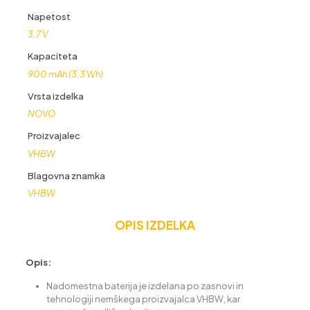
Napetost
3,7 V
Kapaciteta
900 mAh (3,3 Wh)
Vrsta izdelka
NOVO
Proizvajalec
VHBW
Blagovna znamka
VHBW
OPIS IZDELKA
Opis:
Nadomestna baterija je izdelana po zasnovi in
tehnologiji nemškega proizvajalca VHBW, kar