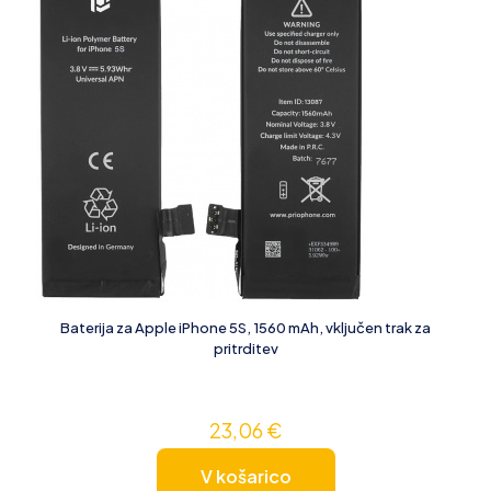
Baterija za Apple iPhone 5S, 1560 mAh, vključen trak za
pritrditev
23,06
€
V košarico