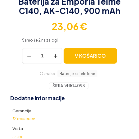
Baterija za Emporia Telme
C140, AK-C140, 900 mAh
23,06
€
Samo še 2 na zalogi
Baterija
V KOŠARICO
za
Emporia
Telme
Oznaka:
C140,
Baterije za telefone
AK-
C140,
ŠIFRA:
VH104093
900
Dodatne informacije
mAh
količina
Garancija
12 mesecev
Vrsta
Li-Ion