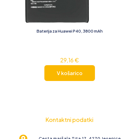
Baterija za Huawei P40, 3800 mAh
29,16
€
V košarico
Kontaktni podatki
Cesta maršala Tita 17, 4270 Jesenice