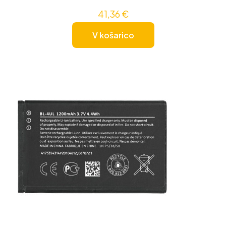
41,36
€
V košarico