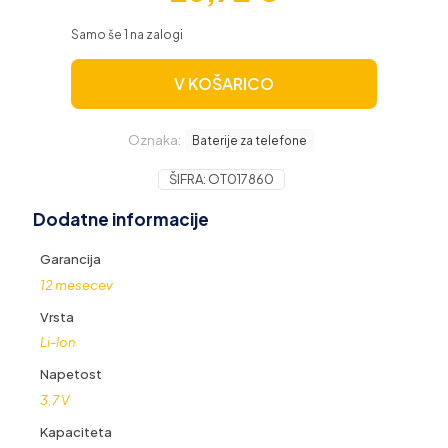
Samo še 1 na zalogi
V KOŠARICO
Oznaka:
Baterije za telefone
ŠIFRA:
OT017860
Dodatne informacije
Garancija
12 mesecev
Vrsta
Li-Ion
Napetost
3,7 V
Kapaciteta