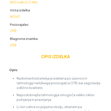
800 mAh (3,0 Wh)
Vrsta izdelka
NOVO
Proizvajalec
OTB
Blagovna znamka
OTB
OPIS IZDELKA
Opis:
Nadomestna baterija je izdelana po zasnovi in
tehnologiji nemškega proizvajalca OTB, kar zagotavlja
odlično kvaliteto
Najsodobnejša tehnologija omogoča veliko ciklov
polnjenja in praznjenja
Li-Ion celice so prijazne okolju, obenem pa