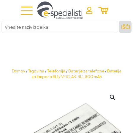
Vnesite
IŠČI
naziv
izdelka
Domov
/
Trgovina
/
Telefonija
/
Baterije za telefone
/
Baterija
za Emporia RL1 / VF1C, AK-RL1, 800 mAh