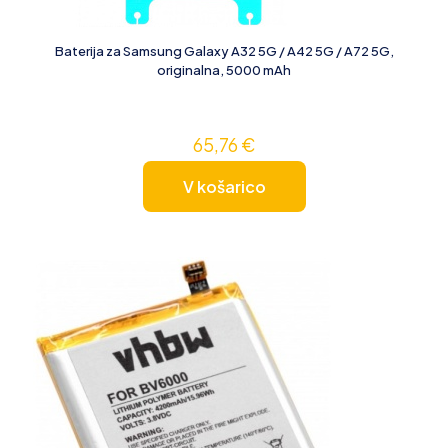
Baterija za Samsung Galaxy A32 5G / A42 5G / A72 5G,
originalna, 5000 mAh
65,76
€
V košarico