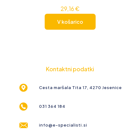
29,16
€
V košarico
Kontaktni podatki
Cesta maršala Tita 17, 4270 Jesenice
031 364 184
info@e-specialisti.si