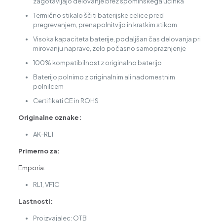
zagotavljajo delovanje brez spominskega učinka
Termično stikalo ščiti baterijske celice pred
pregrevanjem, prenapolnitvijo in kratkim stikom
Visoka kapaciteta baterije, podaljšan čas delovanja pri
mirovanju naprave, zelo počasno samopraznjenje
100% kompatibilnost z originalno baterijo
Baterijo polnimo z originalnim ali nadomestnim
polnilcem
Certifikati CE in ROHS
Originalne oznake:
AK-RL1
Primerno za:
Emporia:
RL1, VF1C
Lastnosti:
Proizvajalec: OTB