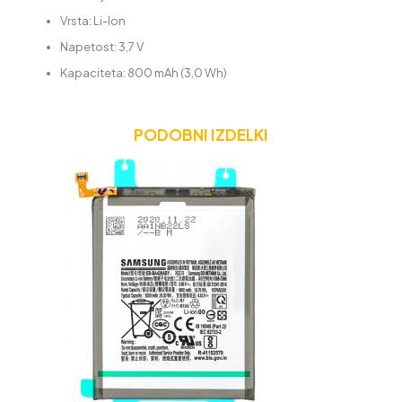
Vrsta: Li-Ion
Napetost: 3,7 V
Kapaciteta: 800 mAh (3,0 Wh)
PODOBNI IZDELKI