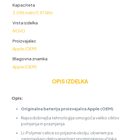
Kapaciteta
3.095 mAh (11,97 Wh)
Vrsta izdelka
NOVO
Proizvajalec
Apple (OEM)
Blagovna znamka
Apple (OEM)
OPIS IZDELKA
Opis:
Originalna baterija proizvajalca Apple (OEM)
Najsodobnejša tehnologija omogoča veliko ciklov
polnjenja in praznjenja
Li-Polymer celice so prijazne okolju, obenem pa
zagotavljajo delovanje brez spominskega učinka