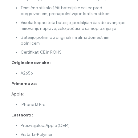
Termično stikalo ščiti baterijske celice pred
pregrevanjem, prenapolnitvijo in kratkim stikom
Visoka kapaciteta baterije, podaljšan čas delovanja pri
mirovanju naprave, zelo počasno samopraznjenje
Baterijo polnimo z originalnim ali nadomestnim
polnilcem
Certifikati CE in ROHS
Originalne oznake:
A2656
Primerno za:
Apple:
iPhone 13 Pro
Lastnosti:
Proizvajalec: Apple (OEM)
Vrsta: Li-Polymer