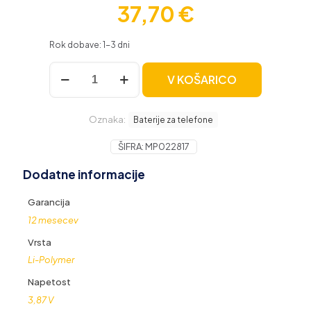
37,70
€
Rok dobave: 1-3 dni
Baterija
V KOŠARICO
za
Apple
iPhone
Oznaka:
13
Baterije za telefone
Pro,
originalna
ŠIFRA:
MP022817
(OEM),
Dodatne informacije
3095
mAh
količina
Garancija
12 mesecev
Vrsta
Li-Polymer
Napetost
3,87 V