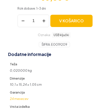
Rok dobave: 1-3 dni
SanDisk
V KOŠARICO
128GB
Phone
Drive
Oznaka:
with
USB ključki
USB-
C
ŠIFRA:
E0019209
3.2
Dodatne informacije
USB
ključ
količina
Teža
0,020000 kg
Dimenzije
10,1 × 15,24 × 1,05 cm
Garancija
24 mesecev
Vrsta izdelka