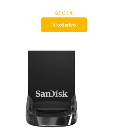
38,04
€
V košarico