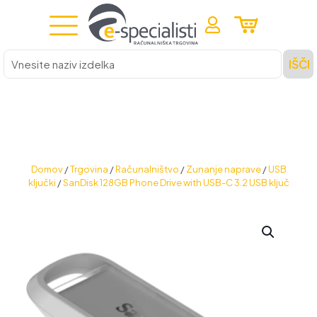
Vnesite
IŠČI
naziv
izdelka
Domov
/
Trgovina
/
Računalništvo
/
Zunanje naprave
/
USB
ključki
/
SanDisk 128GB Phone Drive with USB-C 3.2 USB ključ