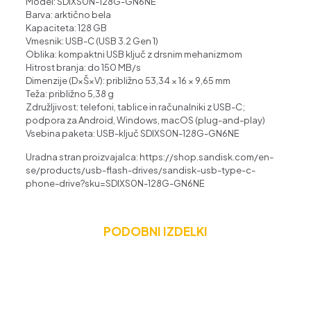
Model: SDIXS0N-128G-GN6NE
Barva: arktično bela
Kapaciteta: 128 GB
Vmesnik: USB-C (USB 3.2 Gen 1)
Oblika: kompaktni USB ključ z drsnim mehanizmom
Hitrost branja: do 150 MB/s
Dimenzije (D×Š×V): približno 53,34 × 16 × 9,65 mm
Teža: približno 5,38 g
Združljivost: telefoni, tablice in računalniki z USB-C;
podpora za Android, Windows, macOS (plug-and-play)
Vsebina paketa: USB-ključ SDIXS0N-128G-GN6NE
Uradna stran proizvajalca: https://shop.sandisk.com/en-
se/products/usb-flash-drives/sandisk-usb-type-c-
phone-drive?sku=SDIXS0N-128G-GN6NE
PODOBNI IZDELKI