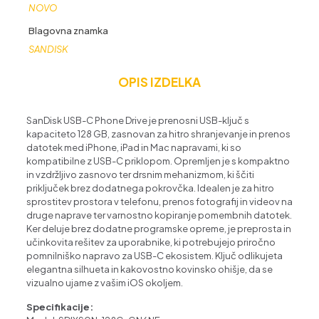
NOVO
Blagovna znamka
SANDISK
OPIS IZDELKA
SanDisk USB-C Phone Drive je prenosni USB-ključ s
kapaciteto 128 GB, zasnovan za hitro shranjevanje in prenos
datotek med iPhone, iPad in Mac napravami, ki so
kompatibilne z USB-C priklopom. Opremljen je s kompaktno
in vzdržljivo zasnovo ter drsnim mehanizmom, ki ščiti
priključek brez dodatnega pokrovčka. Idealen je za hitro
sprostitev prostora v telefonu, prenos fotografij in videov na
druge naprave ter varnostno kopiranje pomembnih datotek.
Ker deluje brez dodatne programske opreme, je preprosta in
učinkovita rešitev za uporabnike, ki potrebujejo priročno
pomnilniško napravo za USB-C ekosistem. Ključ odlikujeta
elegantna silhueta in kakovostno kovinsko ohišje, da se
vizualno ujame z vašim iOS okoljem.
Specifikacije: