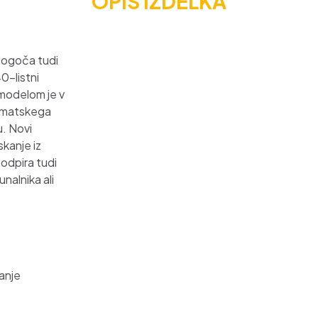
OPIS IZDELKA
mogoča tudi
0-listni
modelom je v
tomatskega
u. Novi
kanje iz
odpira tudi
nalnika ali
ranje