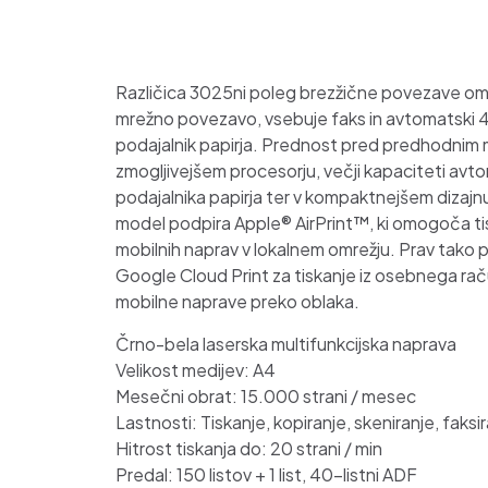
Različica 3025ni poleg brezžične povezave o
mrežno povezavo, vsebuje faks in avtomatski 4
podajalnik papirja. Prednost pred predhodnim 
zmogljivejšem procesorju, večji kapaciteti av
podajalnika papirja ter v kompaktnejšem dizajn
model podpira Apple® AirPrint™, ki omogoča tis
mobilnih naprav v lokalnem omrežju. Prav tako p
Google Cloud Print za tiskanje iz osebnega raču
mobilne naprave preko oblaka.
Črno-bela laserska multifunkcijska naprava
Velikost medijev: A4
Mesečni obrat: 15.000 strani / mesec
Lastnosti: Tiskanje, kopiranje, skeniranje, faksi
Hitrost tiskanja do: 20 strani / min
Predal: 150 listov + 1 list, 40-listni ADF