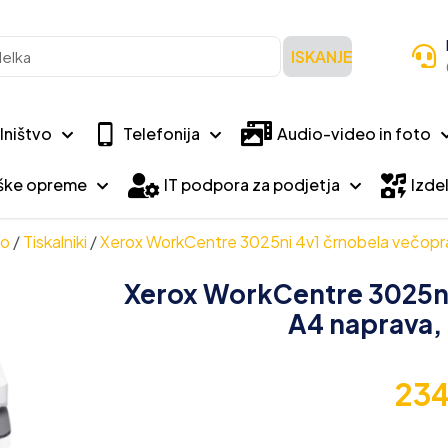
ISKANJE
lništvo
Telefonija
Audio-video in foto
iške opreme
IT podpora za podjetja
Izdel
vo
/
Tiskalniki
/
Xerox WorkCentre 3025ni 4v1 črnobela večoprav
Xerox WorkCentre 3025ni
A4 naprava, 
23