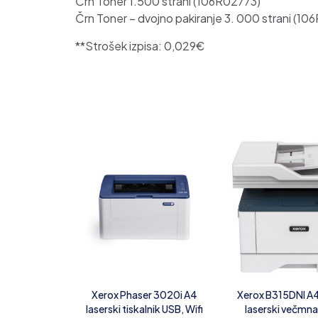
Črn Toner 1.500 strani (106R02773)
Črn Toner – dvojno pakiranje 3. 000 strani (1
**Strošek izpisa: 0,029€
Xerox Phaser 3020i A4
Xerox B315DNI A4
laserski tiskalnik USB, Wifi
laserski večm