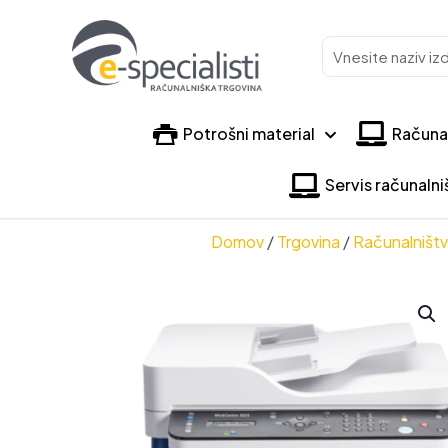
Vnesite
naziv
izdelka
Potrošni material
Računa
Servis računaln
Domov
/
Trgovina
/
Računalništ