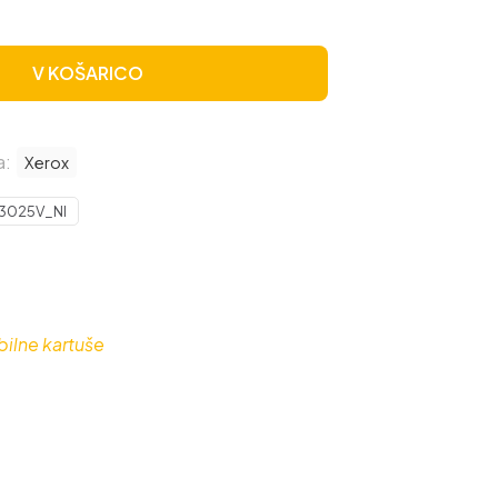
V KOŠARICO
a:
Xerox
3025V_NI
ilne kartuše