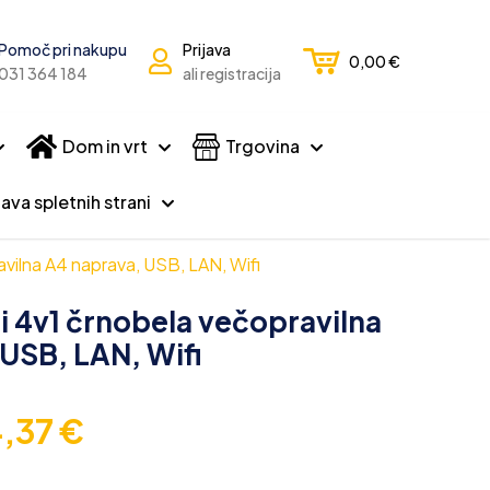
Pomoč pri nakupu
Prijava
0,00
€
031 364 184
ali registracija
Dom in vrt
Trgovina
ava spletnih strani
ilna A4 naprava, USB, LAN, Wifi
 4v1 črnobela večopravilna
USB, LAN, Wifi
4,37
€