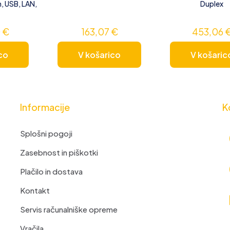
, USB, LAN,
Duplex
0
€
163,07
€
453,06
co
V košarico
V košaric
Informacije
K
Splošni pogoji
Zasebnost in piškotki
Plačilo in dostava
Kontakt
Servis računalniške opreme
Vračila