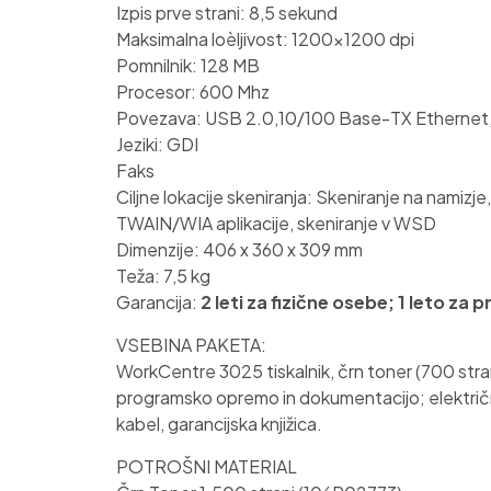
Izpis prve strani: 8,5 sekund
Maksimalna loèljivost: 1200×1200 dpi
Pomnilnik: 128 MB
Procesor: 600 Mhz
Povezava: USB 2.0,10/100 Base-TX Ethernet,
Jeziki: GDI
Faks
Ciljne lokacije skeniranja: Skeniranje na namizje,
TWAIN/WIA aplikacije, skeniranje v WSD
Dimenzije: 406 x 360 x 309 mm
Teža: 7,5 kg
Garancija:
2 leti za fizične osebe; 1 leto za
VSEBINA PAKETA:
WorkCentre 3025 tiskalnik, črn toner (700 stra
programsko opremo in dokumentacijo; električ
kabel, garancijska knjižica.
POTROŠNI MATERIAL