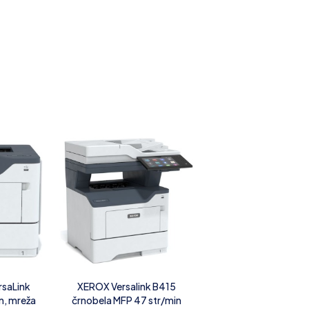
rsaLink
XEROX Versalink B415
n, mreža
črnobela MFP 47 str/min