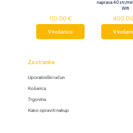
naprava 40 str/min
Wifi
110,00
€
400,0
V košarico
V košari
Za stranke
Uporabniški račun
Košarica
Trgovina
Kako opraviti nakup