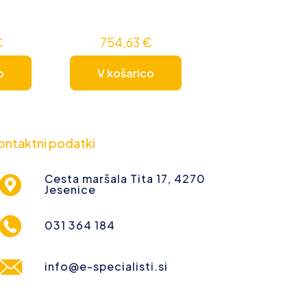
€
754,63
€
o
V košarico
ontaktni podatki
Cesta maršala Tita 17, 4270
Jesenice
031 364 184
info@e-specialisti.si