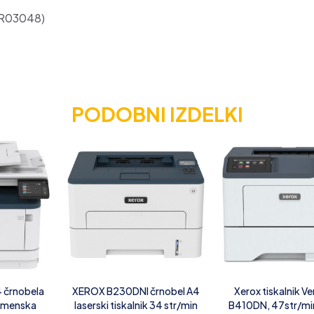
06R03048)
PODOBNI IZDELKI
 črnobela
XEROX B230DNI črnobel A4
Xerox tiskalnik Ve
namenska
laserski tiskalnik 34 str/min
B410DN, 47str/mi