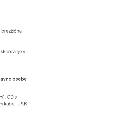
 brezžična
 skeniranje v
 pravne osebe
ni); CD s
ni kabel, USB