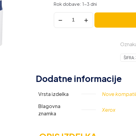
Rok dobave: 1-3 dni
Xerox
WorkCentre
3025ni
4v1
Oznak
črnobela
večopravilna
ŠIFRA:
A4
naprava,
USB,
Dodatne informacije
LAN,
Wifi
Vrsta izdelka
Nove kompatib
količina
Blagovna
Xerox
znamka