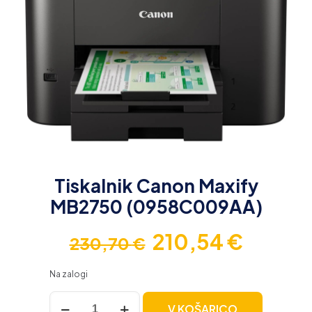
Tiskalnik Canon Maxify
MB2750 (0958C009AA)
Izvirna
Trenut
210,54
€
230,70
€
cena
cena
Na zalogi
je
je:
bila:
210,54
Tiskalnik
V KOŠARICO
Canon