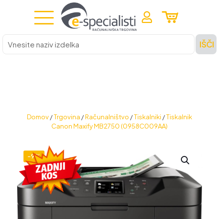
Vnesite
IŠČI
naziv
izdelka
Domov
/
Trgovina
/
Računalništvo
/
Tiskalniki
/
Tiskalnik
Canon Maxify MB2750 (0958C009AA)
-9%