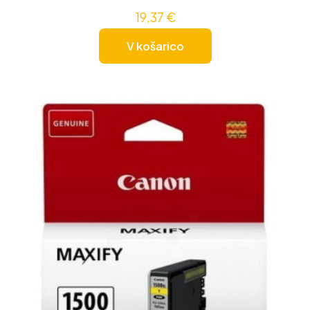
19,37
€
V košarico