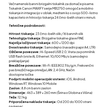
Večnamenski barvni brizgalni tiskalnik za domače pisarne.
Tiskalnik Canon MAXIFY serije MB2750 omogoča mobilno
tiskanje in integracijo v oblak, medtem ko s svojo 500-listno
kapaciteto in hitrostjo tiskanja 24 črno-belih strani v minuti.
Tehnične podrobnosti:
Hitrost tiskanja:
23 črno-belih slik / 16 barvnih slik
Tehnoligija tiskanja:
Brizgalne tiskalne glave FINE
Najvišja ločljivost tiskanja:
600 × 1200 dpi
Dvostransko tiskanje:
Samodejno (navadni papir A4, LTR)
Ožičene povezave:
Hi-Speed USB 2.0, Vrata za pomnilnik
USB flash (vrste A), Ethernet: 10/100 Mb/s (samodejno
preklapljanje)
Brezžične povezave:
Wi-Fi: IEEE802.11 b/g/n, Frekvenčni
pas brezžičnega omrežja LAN: 2,4 GHz, Način
dostopne točke
Podprti mobilni operacijski sistemi:
iOS, Android,
Windows RT, Windows 10 Mobile
Zaslon:
8,8 cm barvni zaslon
Dimenzije:
463 × 389 × 260 mm (Širina x Globina x Višina)
Teža:
12,1 kg
Priporočena naklada tiskanja:
Od 200 do 1000 strani
na mesec