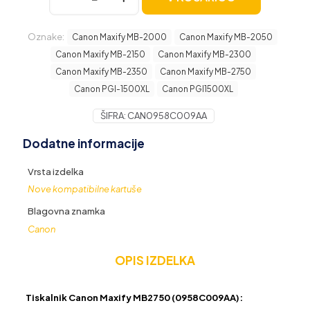
230,70 €.
Maxify
MB2750
Oznake:
(0958C009AA)
Canon Maxify MB-2000
Canon Maxify MB-2050
količina
Canon Maxify MB-2150
Canon Maxify MB-2300
Canon Maxify MB-2350
Canon Maxify MB-2750
Canon PGI-1500XL
Canon PGI1500XL
ŠIFRA:
CAN0958C009AA
Dodatne informacije
Vrsta izdelka
Nove kompatibilne kartuše
Blagovna znamka
Canon
OPIS IZDELKA
Tiskalnik Canon Maxify MB2750 (0958C009AA):