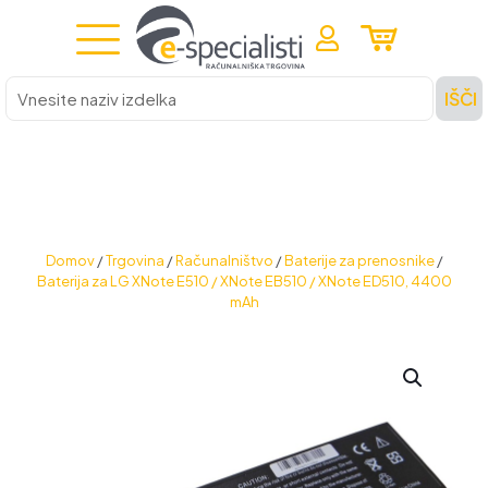
Vnesite
IŠČI
naziv
izdelka
Domov
/
Trgovina
/
Računalništvo
/
Baterije za prenosnike
/
Baterija za LG XNote E510 / XNote EB510 / XNote ED510, 4400
mAh