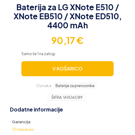
Baterija za LG XNote E510 /
XNote EB510 / XNote ED510,
4400 mAh
90,17
€
Samo še 1 na zalogi
V KOŠARICO
Oznaka:
Baterije za prenosnike
ŠIFRA:
VH106089
Dodatne informacije
Garancija
12 mesecev