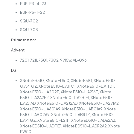
EUP-P3-4-23
EUP-P5-1-22
SQU-702
SQU-703
Primerno za:
Advent:
7201, 7211, 7301, 7302, 9915w, AL-096
LG:
XNote EB510, XNote ED510, XNote E510, XNote E510-
G.APTGZ, XNote E510-L.A1TCT, XNote E510-L.A1TDT,
XNote E510-L.A202E, XNote E510-L.A216E, XNote
E510-L.A2A2E2, XNote E510-L.A2B1E1, XNote E510-
L.A2J1AD, XNote E510-L.A2J2AD, XNote E510-L.A2V1A2,
XNote E510-L.A801A9, XNote E510-L.AB01A9, XNote
E510-L.AB02A9, XNote E510-L.ABRTZ, XNote E510-
L.APTGZ, XNote E510-L211T, XNote ED510-L.ADE2A2,
XNote ED510-L.ADF1E1, XNote ED510-L.ADR2A2, XNote
EV510