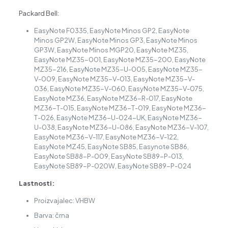
Packard Bell:
EasyNote F0335, EasyNote Minos GP2, EasyNote
Minos GP2W, EasyNote Minos GP3, EasyNote Minos
GP3W, EasyNote Minos MGP20, EasyNote MZ35,
EasyNote MZ35-001, EasyNote MZ35-200, EasyNote
MZ35-216, EasyNote MZ35-U-005, EasyNote MZ35-
V-009, EasyNote MZ35-V-013, EasyNote MZ35-V-
036, EasyNote MZ35-V-060, EasyNote MZ35-V-075,
EasyNote MZ36, EasyNote MZ36-R-017, EasyNote
MZ36-T-015, EasyNote MZ36-T-019, EasyNote MZ36-
T-026, EasyNote MZ36-U-024-UK, EasyNote MZ36-
U-038, EasyNote MZ36-U-086, EasyNote MZ36-V-107,
EasyNote MZ36-V-117, EasyNote MZ36-V-122,
EasyNote MZ45, EasyNote SB85, Easynote SB86,
EasyNote SB88-P-009, EasyNote SB89-P-013,
EasyNote SB89-P-020W, EasyNote SB89-P-024
Lastnosti:
Proizvajalec: VHBW
Barva: črna