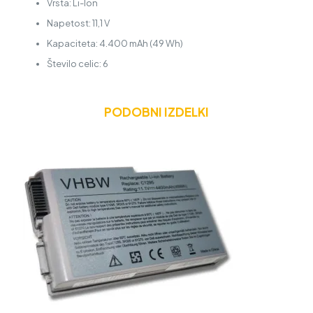
Vrsta: Li-Ion
Napetost: 11,1 V
Kapaciteta: 4.400 mAh (49 Wh)
Število celic: 6
PODOBNI IZDELKI