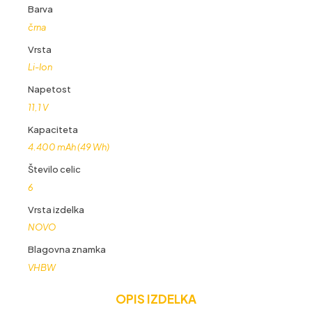
Barva
črna
Vrsta
Li-Ion
Napetost
11,1 V
Kapaciteta
4.400 mAh (49 Wh)
Število celic
6
Vrsta izdelka
NOVO
Blagovna znamka
VHBW
OPIS IZDELKA