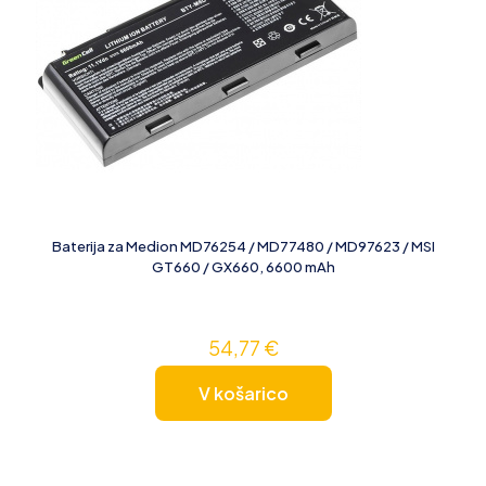
Baterija za Medion MD76254 / MD77480 / MD97623 / MSI
GT660 / GX660, 6600 mAh
54,77
€
V košarico