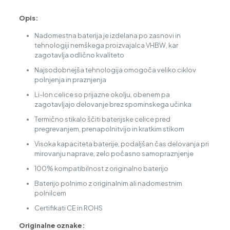
Opis:
Nadomestna baterija je izdelana po zasnovi in
tehnologiji nemškega proizvajalca VHBW, kar
zagotavlja odlično kvaliteto
Najsodobnejša tehnologija omogoča veliko ciklov
polnjenja in praznjenja
Li-Ion celice so prijazne okolju, obenem pa
zagotavljajo delovanje brez spominskega učinka
Termično stikalo ščiti baterijske celice pred
pregrevanjem, prenapolnitvijo in kratkim stikom
Visoka kapaciteta baterije, podaljšan čas delovanja pri
mirovanju naprave, zelo počasno samopraznjenje
100% kompatibilnost z originalno baterijo
Baterijo polnimo z originalnim ali nadomestnim
polnilcem
Certifikati CE in ROHS
Originalne oznake: