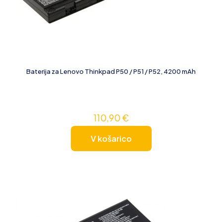
Baterija za Lenovo Thinkpad P50 / P51 / P52, 4200 mAh
110,90
€
V košarico