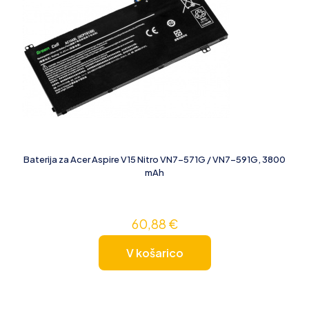
Baterija za Acer Aspire V15 Nitro VN7-571G / VN7-591G, 3800
mAh
60,88
€
V košarico