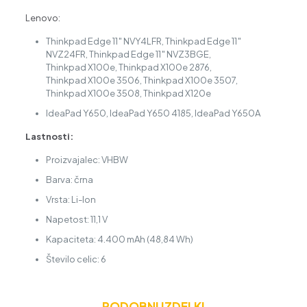
Lenovo:
Thinkpad Edge 11″ NVY4LFR, Thinkpad Edge 11″
NVZ24FR, Thinkpad Edge 11″ NVZ3BGE,
Thinkpad X100e, Thinkpad X100e 2876,
Thinkpad X100e 3506, Thinkpad X100e 3507,
Thinkpad X100e 3508, Thinkpad X120e
IdeaPad Y650, IdeaPad Y650 4185, IdeaPad Y650A
Lastnosti:
Proizvajalec: VHBW
Barva: črna
Vrsta: Li-Ion
Napetost: 11,1 V
Kapaciteta: 4.400 mAh (48,84 Wh)
Število celic: 6
PODOBNI IZDELKI