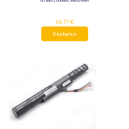
GT660 / GX660, 6600 mAh
54,77
€
V košarico