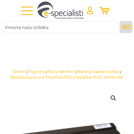
Vnesite
IŠČI
naziv
izdelka
Domov
/
Trgovina
/
Računalništvo
/
Baterije za prenosnike
/
Baterija za Lenovo ThinkPad X100 / IdeaPad Y650, 4400 mAh