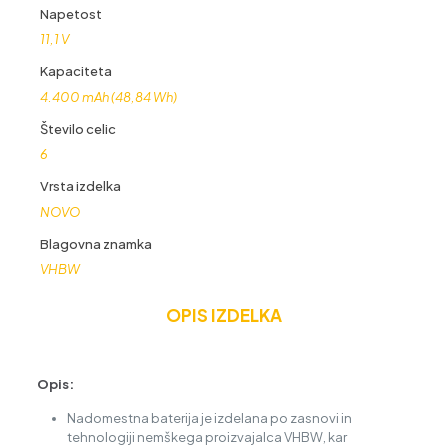
Napetost
11,1 V
Kapaciteta
4.400 mAh (48,84 Wh)
Število celic
6
Vrsta izdelka
NOVO
Blagovna znamka
VHBW
OPIS IZDELKA
Opis:
Nadomestna baterija je izdelana po zasnovi in
tehnologiji nemškega proizvajalca VHBW, kar