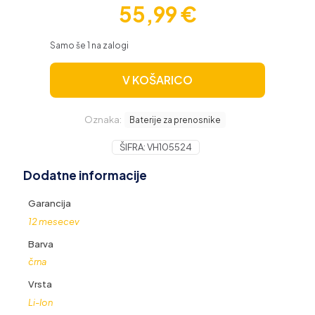
55,99
€
Samo še 1 na zalogi
V KOŠARICO
Oznaka:
Baterije za prenosnike
ŠIFRA:
VH105524
Dodatne informacije
Garancija
12 mesecev
Barva
črna
Vrsta
Li-Ion