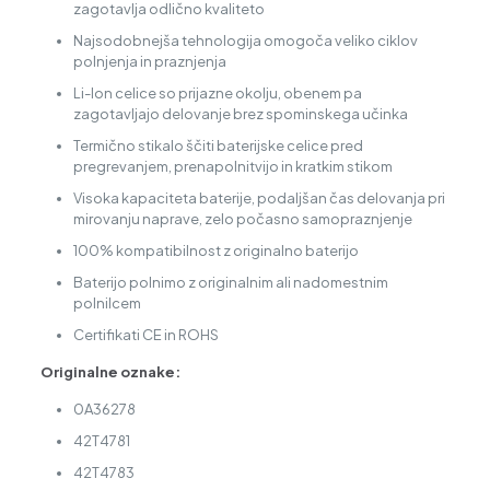
zagotavlja odlično kvaliteto
Najsodobnejša tehnologija omogoča veliko ciklov
polnjenja in praznjenja
Li-Ion celice so prijazne okolju, obenem pa
zagotavljajo delovanje brez spominskega učinka
Termično stikalo ščiti baterijske celice pred
pregrevanjem, prenapolnitvijo in kratkim stikom
Visoka kapaciteta baterije, podaljšan čas delovanja pri
mirovanju naprave, zelo počasno samopraznjenje
100% kompatibilnost z originalno baterijo
Baterijo polnimo z originalnim ali nadomestnim
polnilcem
Certifikati CE in ROHS
Originalne oznake:
0A36278
42T4781
42T4783