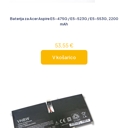
Baterija za Acer Aspire E5-475G / E5-523G / E5-553G, 2200
mAh
53,55
€
V košarico