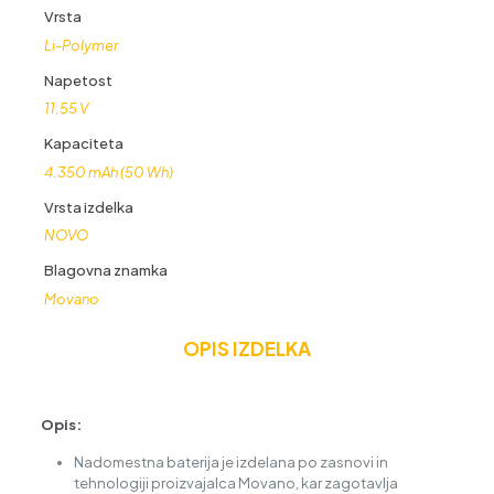
4350
Vrsta
mAh
Li-Polymer
količina
Napetost
11,55 V
Kapaciteta
4.350 mAh (50 Wh)
Vrsta izdelka
NOVO
Blagovna znamka
Movano
OPIS IZDELKA
Opis:
Nadomestna baterija je izdelana po zasnovi in
tehnologiji proizvajalca Movano, kar zagotavlja