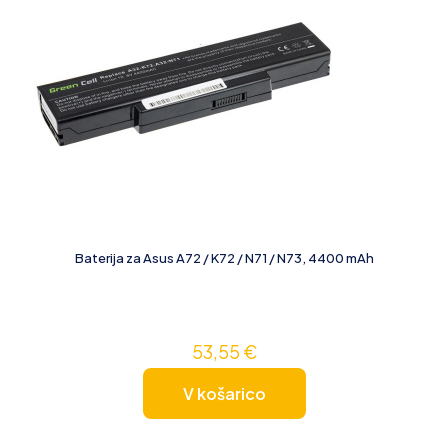
Baterija za Asus A72 / K72 / N71 / N73, 4400 mAh
53,55
€
V košarico