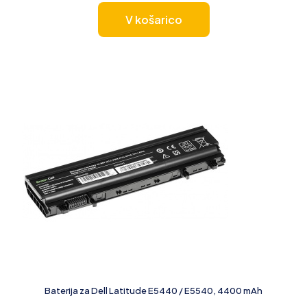
V košarico
Baterija za Dell Latitude E5440 / E5540, 4400 mAh