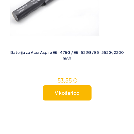
Baterija za Acer Aspire E5-475G / E5-523G / E5-553G, 2200
mAh
53,55
€
V košarico