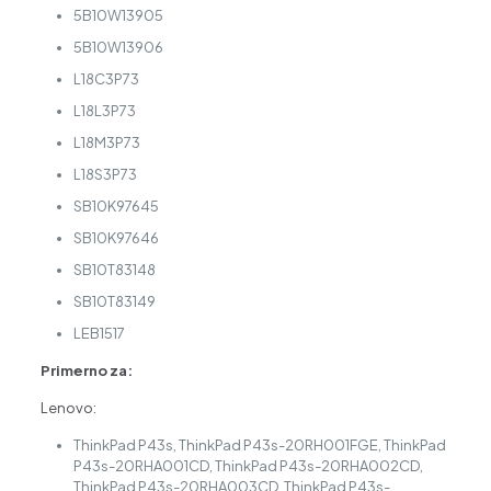
5B10W13905
5B10W13906
L18C3P73
L18L3P73
L18M3P73
L18S3P73
SB10K97645
SB10K97646
SB10T83148
SB10T83149
LEB1517
Primerno za:
Lenovo:
ThinkPad P43s, ThinkPad P43s-20RH001FGE, ThinkPad
P43s-20RHA001CD, ThinkPad P43s-20RHA002CD,
ThinkPad P43s-20RHA003CD, ThinkPad P43s-