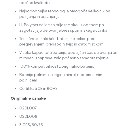
odlično kvaliteto
Najsodobnejša tehnologija omogoča veliko ciklov
polnjenja in praznjenja
Li-Polymer celice so prijazne okolju, obenem pa
zagotavljajo delovanje brez spominskega učinka
Termično stikalo ščiti baterijske celice pred
pregrevanjem, prenapolnitvijo in kratkim stikom
Visoka kapaciteta baterije, podaljšan čas delovanja pri
mirovanju naprave, zelo počasno samopraznjenje
100% kompatibilnost z originalno baterijo
Baterijo polnimo z originalnim ali nadomestnim
polnilcem
Certifikati CE in ROHS
Originalne oznake:
02DL007
02DL008
3ICP5/80/73