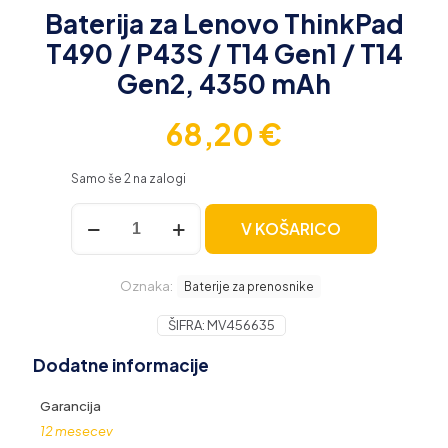
Baterija za Lenovo ThinkPad
T490 / P43S / T14 Gen1 / T14
Gen2, 4350 mAh
68,20
€
Samo še 2 na zalogi
Baterija
V KOŠARICO
za
Lenovo
ThinkPad
Oznaka:
T490
Baterije za prenosnike
/
P43S
ŠIFRA:
MV456635
/
Dodatne informacije
T14
Gen1
/
Garancija
T14
12 mesecev
Gen2,