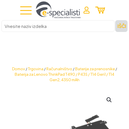
Vnesite
IŠČI
naziv
izdelka
Domov
/
Trgovina
/
Računalništvo
/
Baterije za prenosnike
/
Baterija za Lenovo ThinkPad T490 / P43S / T14 Gen1 / T14
Gen2, 4350 mAh