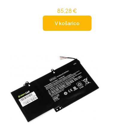
85,28
€
V košarico