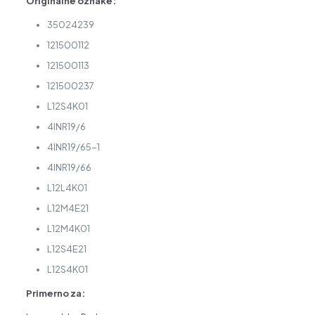
Originalne oznake:
35024239
121500112
121500113
121500237
L12S4K01
4INR19/6
4INR19/65-1
4INR19/66
L12L4K01
L12M4E21
L12M4K01
L12S4E21
L12S4K01
Primerno za: