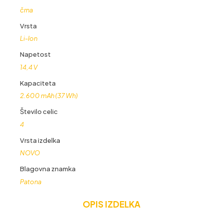
črna
Vrsta
Li-Ion
Napetost
14,4 V
Kapaciteta
2.600 mAh (37 Wh)
Število celic
4
Vrsta izdelka
NOVO
Blagovna znamka
Patona
OPIS IZDELKA