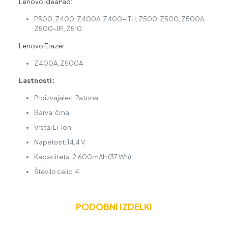
Lenovo IdeaPad:
P500, Z400, Z400A, Z400-ITH, Z500, Z500, Z500A,
Z500-IFI, Z510
Lenovo Erazer:
Z400A, Z500A
Lastnosti:
Proizvajalec: Patona
Barva: črna
Vrsta: Li-Ion
Napetost: 14,4 V
Kapaciteta: 2.600 mAh (37 Wh)
Število celic: 4
PODOBNI IZDELKI