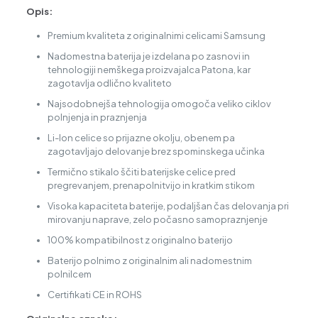
Opis:
Premium kvaliteta z originalnimi celicami Samsung
Nadomestna baterija je izdelana po zasnovi in
tehnologiji nemškega proizvajalca Patona, kar
zagotavlja odlično kvaliteto
Najsodobnejša tehnologija omogoča veliko ciklov
polnjenja in praznjenja
Li-Ion celice so prijazne okolju, obenem pa
zagotavljajo delovanje brez spominskega učinka
Termično stikalo ščiti baterijske celice pred
pregrevanjem, prenapolnitvijo in kratkim stikom
Visoka kapaciteta baterije, podaljšan čas delovanja pri
mirovanju naprave, zelo počasno samopraznjenje
100% kompatibilnost z originalno baterijo
Baterijo polnimo z originalnim ali nadomestnim
polnilcem
Certifikati CE in ROHS