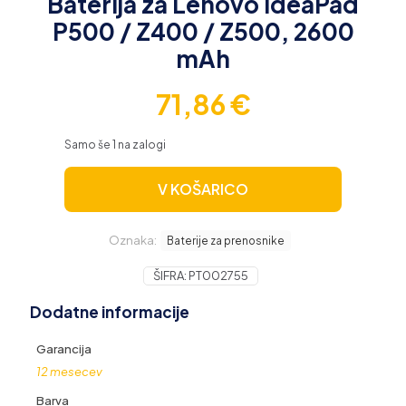
Baterija za Lenovo IdeaPad
P500 / Z400 / Z500, 2600
mAh
71,86
€
Samo še 1 na zalogi
V KOŠARICO
Oznaka:
Baterije za prenosnike
ŠIFRA:
PT002755
Dodatne informacije
Garancija
12 mesecev
Barva