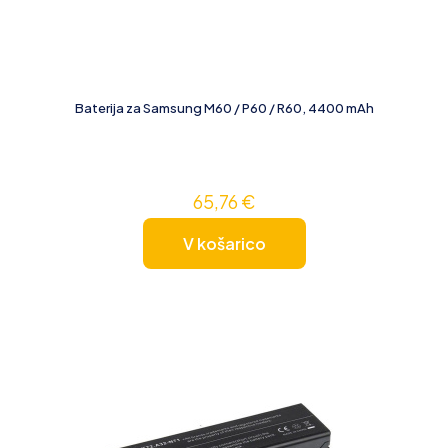
Baterija za Samsung M60 / P60 / R60, 4400 mAh
65,76
€
V košarico