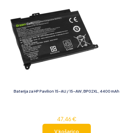
Baterija za HP Pavilion 15-AU / 15-AW, BP02XL, 4400 mAh
47,46
€
V košarico