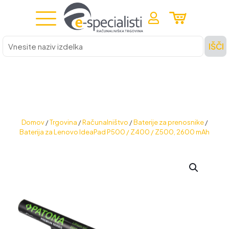
Vnesite
IŠČI
naziv
izdelka
Domov
/
Trgovina
/
Računalništvo
/
Baterije za prenosnike
/
Baterija za Lenovo IdeaPad P500 / Z400 / Z500, 2600 mAh