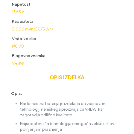
Napetost
11,55 V
Kapaciteta
5.000 mAh (57,75 Wh)
Vrsta izdelka
NOVO
Blagovna znamka
VHBW
OPIS IZDELKA
Opis:
Nadomestna baterija je izdelana po zasnovi in
tehnologiji nemškega proizvajalca VHBW, kar
zagotavlja odlično kvaliteto
Najsodobnejša tehnologija omogoča veliko ciklov
polnjenja in praznjenja