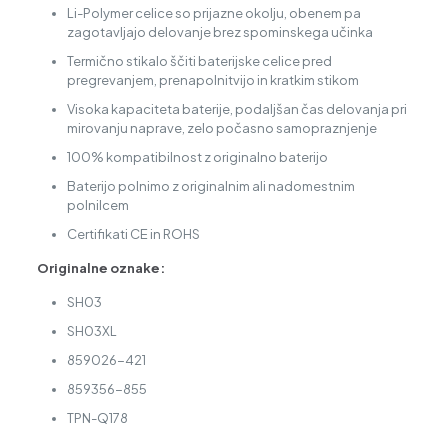
Li-Polymer celice so prijazne okolju, obenem pa
zagotavljajo delovanje brez spominskega učinka
Termično stikalo ščiti baterijske celice pred
pregrevanjem, prenapolnitvijo in kratkim stikom
Visoka kapaciteta baterije, podaljšan čas delovanja pri
mirovanju naprave, zelo počasno samopraznjenje
100% kompatibilnost z originalno baterijo
Baterijo polnimo z originalnim ali nadomestnim
polnilcem
Certifikati CE in ROHS
Originalne oznake:
SH03
SH03XL
859026-421
859356-855
TPN-Q178