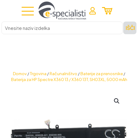
Vnesite
IŠČI
naziv
izdelka
Domov
/
Trgovina
/
Računalništvo
/
Baterije za prenosnike
/
Baterija za HP Spectre X360 13 / X360 13T, SH03XL, 5000 mAh