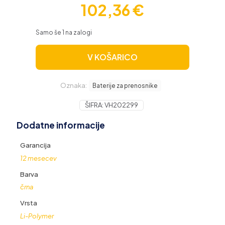
102,36
€
Samo še 1 na zalogi
V KOŠARICO
Oznaka:
Baterije za prenosnike
ŠIFRA:
VH202299
Dodatne informacije
Garancija
12 mesecev
Barva
črna
Vrsta
Li-Polymer