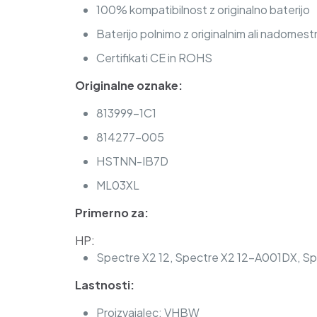
100% kompatibilnost z originalno baterijo
Baterijo polnimo z originalnim ali nadomest
Certifikati CE in ROHS
Originalne oznake:
813999-1C1
814277-005
HSTNN-IB7D
ML03XL
Primerno za:
HP:
Spectre X2 12, Spectre X2 12-A001DX, Sp
Lastnosti:
Proizvajalec: VHBW