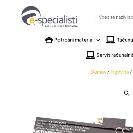
Vnesite
naziv
izdelka
Potrošni material
Računa
Servis računaln
Domov
/
Trgovina
/