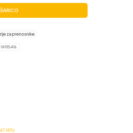
OŠARICO
rije za prenosnike
:
VH115416
,61 Wh)