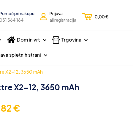
Pomoč pri nakupu
Prijava
0,00
€
031 364 184
ali registracija
Dom in vrt
Trgovina
ava spletnih strani
tre X2-12, 3650 mAh
ctre X2-12, 3650 mAh
,82
€