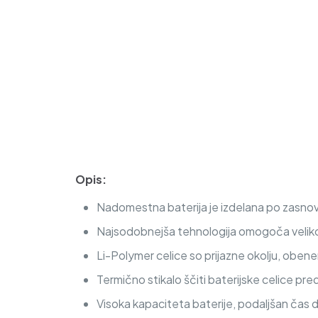
Opis:
Nadomestna baterija je izdelana po zasnovi
Najsodobnejša tehnologija omogoča veliko c
Li-Polymer celice so prijazne okolju, obe
Termično stikalo ščiti baterijske celice pre
Visoka kapaciteta baterije, podaljšan čas 