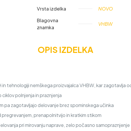
Vrsta izdelka
NOVO
Blagovna
VHBW
znamka
OPIS IZDELKA
 in tehnologiji nemškega proizvajalca VHBW, kar zagotavlja od
iklov polnjenja in praznjenja
nem pa zagotavljajo delovanje brez spominskega učinka
d pregrevanjem, prenapolnitvijo in kratkim stikom
delovanja pri mirovanju naprave, zelo počasno samopraznjenje