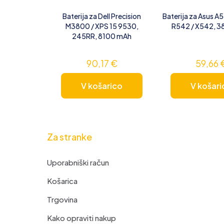
Baterija za Dell Precision
Baterija za Asus A
M3800 / XPS 15 9530,
R542 / X542, 
245RR, 8100 mAh
90,17
€
59,66
V košarico
V košari
Za stranke
Uporabniški račun
Košarica
Trgovina
Kako opraviti nakup