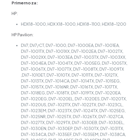
Primerno za:
HP:
HDX18-1000, HDX X18-1000, HDX18-1100, HDX18-1200
HP Pavilion:
DV7, DV7/CT, DV7-1000, DV7-1000EA, DV7-1001EA,
DV7-1001TX, DV7-1001XX, DV7-1002EA, DV7-1002TX,
DV7-1002XX, DV7-1003EA, DV7-1003TX, DV7-1003XX,
DV7-1004EA, DV7-1004TX, DV7-1005EG, DV7-1005TX,
DV7-1006TX, DV7-1007TX, DV7-1008TX, DV7-1009TX
,DV7-1010ET, DV7-1010TX, DV7-1011TX, DV7-1012TX,
DV7-1013TX, DV7-1014CA, DV7-1014TX, DV7-1015EG,
DV7-1015TX, DV7-1016NR, DV7-1016TX, DV7-1017TX,
DV7-1018EG, DV7-1018TX, DV7-1019TX, DV7-1020EA,
DV7-1020EG, DV7-1020EL, DV7-1020ES, DV7-1020TX,
DV7-1020US, DV7-1021TX, DV7-1022TX, DV7-1023CL,
DV7-1023EM, DV7-1023TX, DV7-1024TX, DV7-1025EG,
DV7-1025NR, DV7-1025TX, DV7-1026TX, DV7-1027CA,
DV7-1027TX, DV7-1029TX, DV7-1030EB, DV7-1030EL,
DV7-1030EN, DV7-1030EP, DV7-1030TX, DV7-1031TX,
DV7-1034CA, DV7-1035EF, DV7-1035EM, DV7-1038CA,