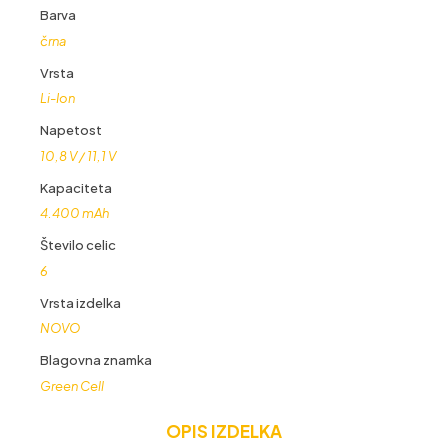
4400
Barva
mAh
črna
količina
Vrsta
Li-Ion
Napetost
10,8 V / 11,1 V
Kapaciteta
4.400 mAh
Število celic
6
Vrsta izdelka
NOVO
Blagovna znamka
Green Cell
OPIS IZDELKA