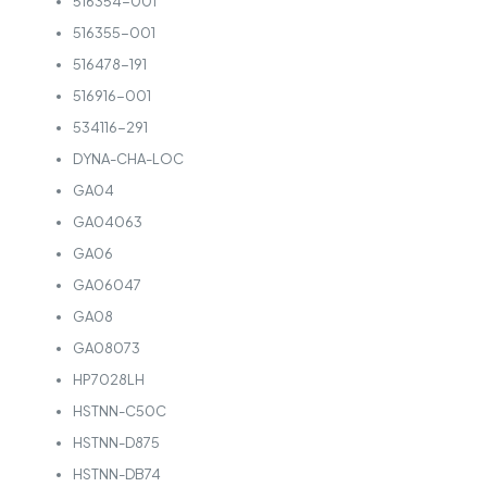
516354-001
516355-001
516478-191
516916-001
534116-291
DYNA-CHA-LOC
GA04
GA04063
GA06
GA06047
GA08
GA08073
HP7028LH
HSTNN-C50C
HSTNN-D875
HSTNN-DB74