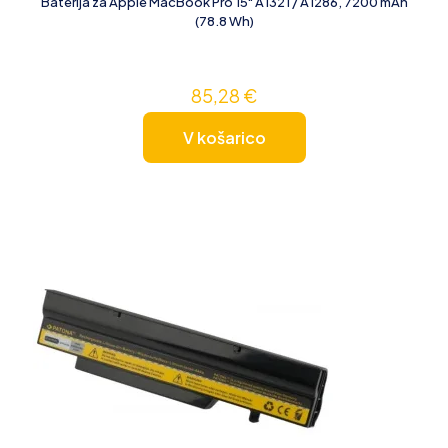
Baterija za Apple MacBook Pro 15" A1321 / A1286, 7200 mAh
(78.8 Wh)
85,28
€
V košarico