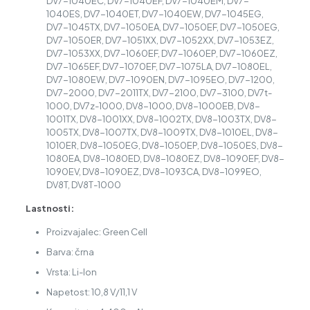
DV7-1040EC, DV7-1040EF, DV7-1040EM, DV7-
1040ES, DV7-1040ET, DV7-1040EW, DV7-1045EG,
DV7-1045TX, DV7-1050EA, DV7-1050EF, DV7-1050EG,
DV7-1050ER, DV7-1051XX, DV7-1052XX, DV7-1053EZ,
DV7-1053XX, DV7-1060EF, DV7-1060EP, DV7-1060EZ,
DV7-1065EF, DV7-1070EF, DV7-1075LA, DV7-1080EL,
DV7-1080EW, DV7-1090EN, DV7-1095EO, DV7-1200,
DV7-2000, DV7-2011TX, DV7-2100, DV7-3100, DV7t-
1000, DV7z-1000, DV8-1000, DV8-1000EB, DV8-
1001TX, DV8-1001XX, DV8-1002TX, DV8-1003TX, DV8-
1005TX, DV8-1007TX, DV8-1009TX, DV8-1010EL, DV8-
1010ER, DV8-1050EG, DV8-1050EP, DV8-1050ES, DV8-
1080EA, DV8-1080ED, DV8-1080EZ, DV8-1090EF, DV8-
1090EV, DV8-1090EZ, DV8-1093CA, DV8-1099EO,
DV8T, DV8T-1000
Lastnosti:
Proizvajalec: Green Cell
Barva: črna
Vrsta: Li-Ion
Napetost: 10,8 V/11,1 V