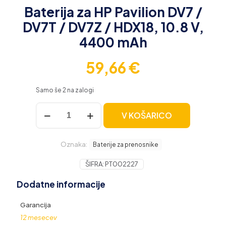
Baterija za HP Pavilion DV7 /
DV7T / DV7Z / HDX18, 10.8 V,
4400 mAh
59,66
€
Samo še 2 na zalogi
Baterija
V KOŠARICO
za
HP
Pavilion
Oznaka:
DV7
Baterije za prenosnike
/
DV7T
ŠIFRA:
PT002227
/
Dodatne informacije
DV7Z
/
HDX18,
Garancija
10.8
12 mesecev
V,