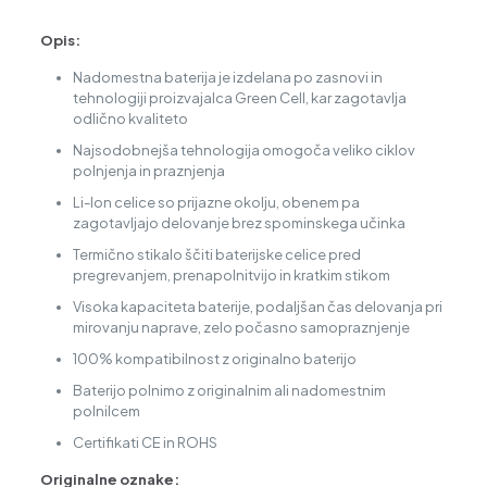
Opis:
Nadomestna baterija je izdelana po zasnovi in
tehnologiji proizvajalca Green Cell, kar zagotavlja
odlično kvaliteto
Najsodobnejša tehnologija omogoča veliko ciklov
polnjenja in praznjenja
Li-Ion celice so prijazne okolju, obenem pa
zagotavljajo delovanje brez spominskega učinka
Termično stikalo ščiti baterijske celice pred
pregrevanjem, prenapolnitvijo in kratkim stikom
Visoka kapaciteta baterije, podaljšan čas delovanja pri
mirovanju naprave, zelo počasno samopraznjenje
100% kompatibilnost z originalno baterijo
Baterijo polnimo z originalnim ali nadomestnim
polnilcem
Certifikati CE in ROHS
Originalne oznake: