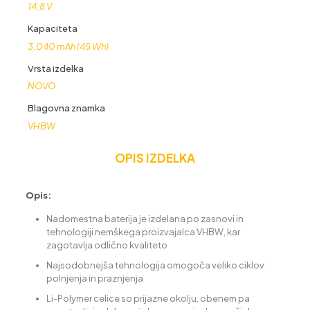
14,8 V
Kapaciteta
3.040 mAh (45 Wh)
Vrsta izdelka
NOVO
Blagovna znamka
VHBW
OPIS IZDELKA
Opis:
Nadomestna baterija je izdelana po zasnovi in
tehnologiji nemškega proizvajalca VHBW, kar
zagotavlja odlično kvaliteto
Najsodobnejša tehnologija omogoča veliko ciklov
polnjenja in praznjenja
Li-Polymer celice so prijazne okolju, obenem pa