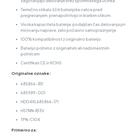
zagotavljajo delovanje brez spominskega učinka
Termično stikalo ščiti baterijske celice pred
pregrevanjem, prenapolnitvijo in kratkim stikom
Visoka kapaciteta baterije, podaljšan čas delovanja pri
mirovanju naprave, zelo počasno samopraznjenje
100% kompatibilnost z originalno baterijo
Baterijo polnimo z originalnim ali nadomestnim
polnilcem
Certifikati CE in ROHS
Originalne oznake:
685866-1B1
685989-001
HD04XL685866-171
HSTNN-IB3V
TPN-C104
Primerno za: