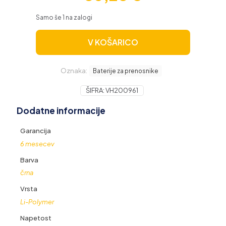
Samo še 1 na zalogi
V KOŠARICO
Oznaka:
Baterije za prenosnike
ŠIFRA:
VH200961
Dodatne informacije
Garancija
6 mesecev
Barva
črna
Vrsta
Li-Polymer
Napetost