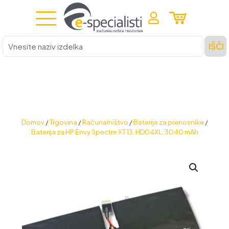
Vnesite
IŠČI
naziv
izdelka
Domov
/
Trgovina
/
Računalništvo
/
Baterije za prenosnike
/
Baterija za HP Envy Spectre XT 13, HD04XL, 3040 mAh