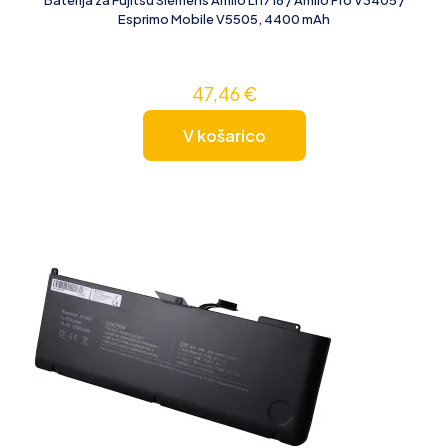
Baterija za Fujitsu Siemens Amilo LI1718 / Amilo Pro V3405 /
Esprimo Mobile V5505, 4400 mAh
47,46
€
V košarico