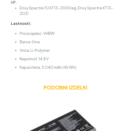
HP:
Envy Spectre TU XT 13-2000eg, Envy Spectre XT 13-
2021
Lastnosti:
Proizvajalec: VHBW
Barva: črna
Vrsta: Li-Polymer
Napetost: 14,8 V
Kapaciteta: 3.040 mAh (45 Wh)
PODOBNI IZDELKI