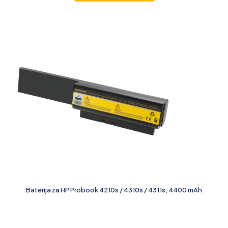
Baterija za HP Probook 4210s / 4310s / 4311s, 4400 mAh