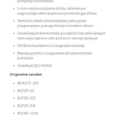
polnjenja in praznjenja
Li-Ion celice so prijazne okolju, obenem pa
zagotavljajo delovanje brez spominskega učinka
Termično stikalo ščiti baterijske celice pred
pregrevanjem, prenapolnitvijo in kratkim stikom
Visoka kapaciteta baterije, podaljšan čas delovanja pri
mirovanju naprave, zelo počasno samopraznjenje
100% kompatibilnost z originalno baterijo
Baterijo polnimo z originalnim ali nadomestnim
polnilcem
Certifikati CE in ROHS
Originalne oznake:
804072-241
807211-121
807211-221
807211-241
807417-005