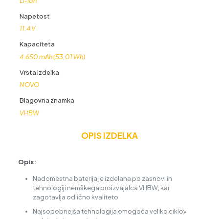
Li-Ion
Napetost
11,4 V
Kapaciteta
4.650 mAh (53,01 Wh)
Vrsta izdelka
NOVO
Blagovna znamka
VHBW
OPIS IZDELKA
Opis:
Nadomestna baterija je izdelana po zasnovi in
tehnologiji nemškega proizvajalca VHBW, kar
zagotavlja odlično kvaliteto
Najsodobnejša tehnologija omogoča veliko ciklov