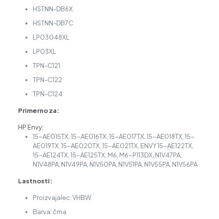
HSTNN-DB6X
HSTNN-DB7C
LP03048XL
LP03XL
TPN-C121
TPN-C122
TPN-C124
Primerno za:
HP Envy:
15-AE015TX, 15-AE016TX, 15-AE017TX, 15-AE018TX, 15-
AE019TX, 15-AE020TX, 15-AE021TX, ENVY 15-AE122TX,
15-AE124TX, 15-AE125TX, M6, M6-P113DX, N1V47PA,
N1V48PA, N1V49PA, N1V50PA, N1V51PA, N1V55PA, N1V56PA
Lastnosti:
Proizvajalec: VHBW
Barva: črna