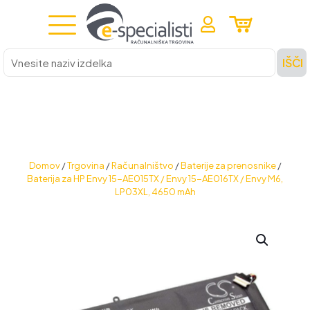
Vnesite
IŠČI
naziv
izdelka
Domov
/
Trgovina
/
Računalništvo
/
Baterije za prenosnike
/
Baterija za HP Envy 15-AE015TX / Envy 15-AE016TX / Envy M6,
LP03XL, 4650 mAh