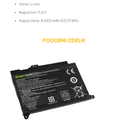
Vrsta: Li-Ion
Napetost: 11,4 V
Kapaciteta: 4.650 mAh (53,01 Wh)
PODOBNI IZDELKI