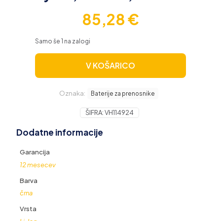
85,28
€
Samo še 1 na zalogi
V KOŠARICO
Oznaka:
Baterije za prenosnike
ŠIFRA:
VH114924
Dodatne informacije
Garancija
12 mesecev
Barva
črna
Vrsta