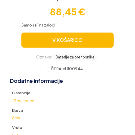
88,45
€
Samo še 1 na zalogi
V KOŠARICO
Oznaka:
Baterije za prenosnike
ŠIFRA:
VH100944
Dodatne informacije
Garancija
12 mesecev
Barva
črna
Vrsta