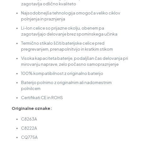
zagotavlja odlično kvaliteto
Najsodobnejša tehnologija omogoča veliko ciklov
polnjenja in praznjenja
Li-Ion celice so prijazne okolju, obenem pa
zagotavljajo delovanje brez spominskega učinka
Termično stikalo ščiti baterijske celice pred
pregrevanjem, prenapolnitvijo in kratkim stikom
Visoka kapaciteta baterije, podaljšan čas delovanja pri
mirovanju naprave, zelo počasno samopraznjenje
100% kompatibilnost z originalno baterijo
Baterijo polnimo z originalnim ali nadomestnim
polnilcem
Certifikati CE in ROHS
Originalne oznake:
C8263A
C8222A
CQ775A