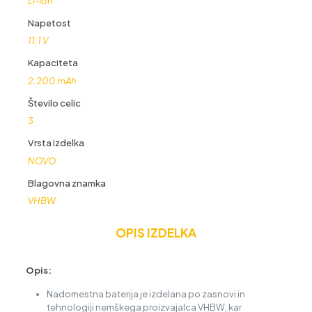
Li-Ion
Napetost
11,1 V
Kapaciteta
2.200 mAh
Število celic
3
Vrsta izdelka
NOVO
Blagovna znamka
VHBW
OPIS IZDELKA
Opis:
Nadomestna baterija je izdelana po zasnovi in
tehnologiji nemškega proizvajalca VHBW, kar