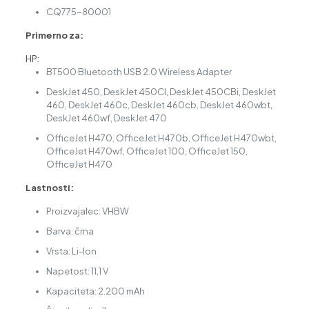
CQ775-80001
Primerno za:
HP:
BT500 Bluetooth USB 2.0 Wireless Adapter
DeskJet 450, DeskJet 450CI, DeskJet 450CBi, DeskJet
460, DeskJet 460c, DeskJet 460cb, DeskJet 460wbt,
DeskJet 460wf, DeskJet 470
OfficeJet H470, OfficeJet H470b, OfficeJet H470wbt,
OfficeJet H470wf, OfficeJet 100, OfficeJet 150,
OfficeJet H470
Lastnosti:
Proizvajalec: VHBW
Barva: črna
Vrsta: Li-Ion
Napetost: 11,1 V
Kapaciteta: 2.200 mAh