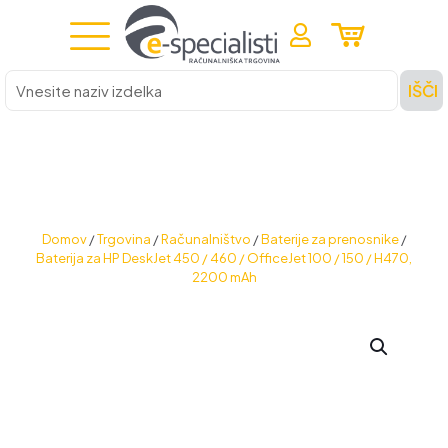
Vnesite
IŠČI
naziv
izdelka
Domov
/
Trgovina
/
Računalništvo
/
Baterije za prenosnike
/
Baterija za HP DeskJet 450 / 460 / OfficeJet 100 / 150 / H470,
2200 mAh