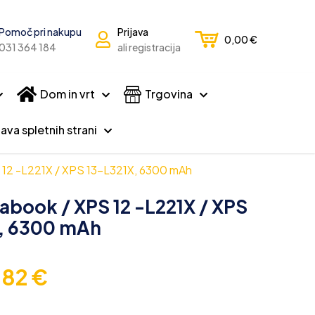
Pomoč pri nakupu
Prijava
0,00
€
031 364 184
ali registracija
Dom in vrt
Trgovina
ava spletnih strani
PS 12 -L221X / XPS 13-L321X, 6300 mAh
trabook / XPS 12 -L221X / XPS
, 6300 mAh
,82
€