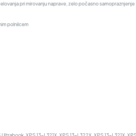
delovanja pri mirovanju naprave, zelo počasno samopraznjenje
nim polnilcem
3 Ultrabook, XPS 13-L321X, XPS 13-L322X, XPS 13-L321X, XP