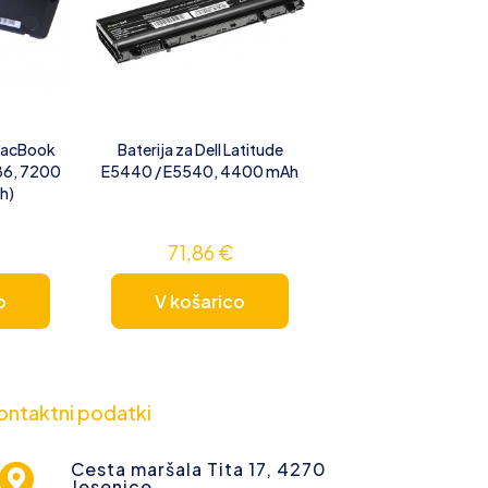
 MacBook
Baterija za Dell Latitude
286, 7200
E5440 / E5540, 4400 mAh
h)
71,86
€
o
V košarico
ontaktni podatki
Cesta maršala Tita 17, 4270
Jesenice