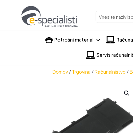
Vnesite
naziv
izdelka
Potrošni material
Računa
Servis računaln
Domov
/
Trgovina
/
Računalništvo
/
B