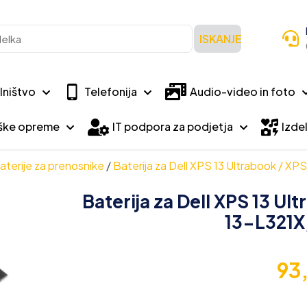
ISKANJE
lništvo
Telefonija
Audio-video in foto
iške opreme
IT podpora za podjetja
Izdel
aterije za prenosnike
/
Baterija za Dell XPS 13 Ultrabook / X
Baterija za Dell XPS 13 Ul
13-L321X
93