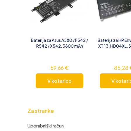
Baterija za Asus A580 / F542 /
Baterija za HP En
R542 / X542, 3800 mAh
XT 13, HD04XL,
59,66
€
85,28
V košarico
V košari
Za stranke
Uporabniški račun