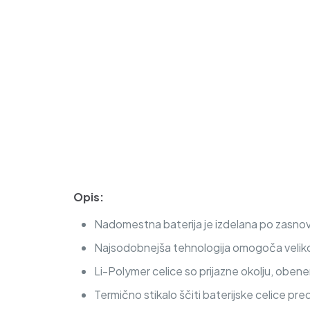
Opis:
Nadomestna baterija je izdelana po zasnovi i
Najsodobnejša tehnologija omogoča veliko c
Li-Polymer celice so prijazne okolju, obe
Termično stikalo ščiti baterijske celice pre