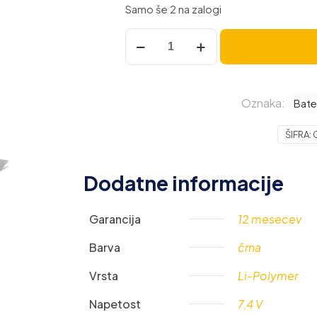
Samo še 2 na zalogi
Baterija
za
Dell
XPS
Oznaka:
13
Bate
Ultrabook
ŠIFRA:
/
XPS
12
Dodatne informacije
-
L221X
Garancija
12 mesecev
/
XPS
Barva
črna
13-
L321X,
Vrsta
Li-Polymer
6300
Napetost
7,4 V
mAh