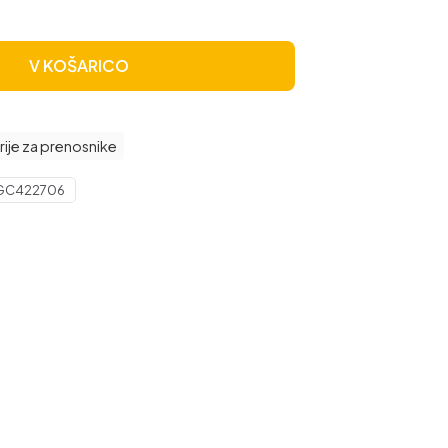
V KOŠARICO
rije za prenosnike
GC422706