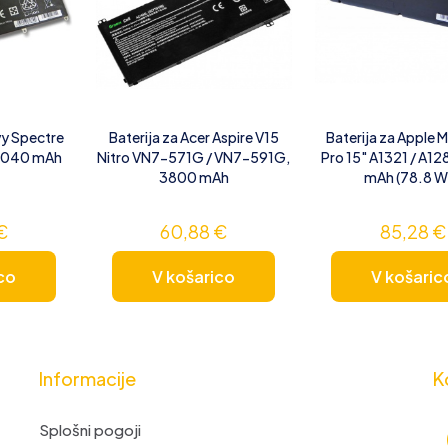
vy Spectre
Baterija za Acer Aspire V15
Baterija za Apple
 3040 mAh
Nitro VN7-571G / VN7-591G,
Pro 15" A1321 / A1
3800 mAh
mAh (78.8 W
€
60,88
€
85,28
€
co
V košarico
V košaric
Informacije
K
Splošni pogoji