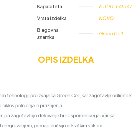
količina
Kapaciteta
6.300 mAh (4
Vrsta izdelka
NOVO
Blagovna
Green Cell
znamka
OPIS IZDELKA
n tehnologiji proizvajalca Green Cell, kar zagotavlja odlično k
iklov polnjenja in praznjenja
nem pa zagotavljajo delovanje brez spominskega učinka
d pregrevanjem, prenapolnitvijo in kratkim stikom