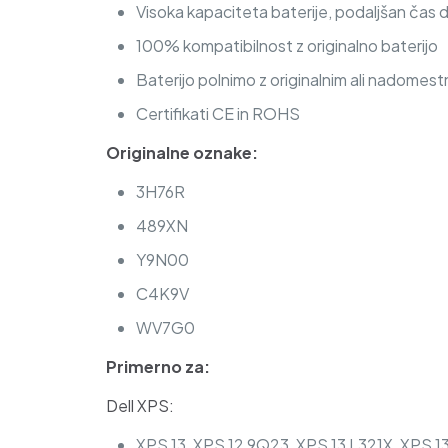
Visoka kapaciteta baterije, podaljšan čas 
100% kompatibilnost z originalno baterijo
Baterijo polnimo z originalnim ali nadomest
Certifikati CE in ROHS
Originalne oznake:
3H76R
489XN
Y9N00
C4K9V
WV7G0
Primerno za:
Dell XPS:
XPS 13, XPS 12 9Q23, XPS 13 L321X, XPS 1