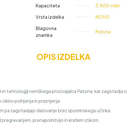
Kapaciteta
3.900 mAh
Vrsta izdelka
NOVO
Blagovna
Patona
znamka
OPIS IZDELKA
 in tehnologiji nemškega proizvajalca Patona, kar zagotavlja o
iklov polnjenja in praznjenja
nem pa zagotavljajo delovanje brez spominskega učinka
d pregrevanjem, prenapolnitvijo in kratkim stikom