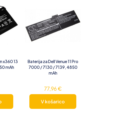
on x360 13
Baterija za Dell Venue 11 Pro
750 mAh
7000 / 7130 / 7139, 4850
mAh
77,96
€
o
V košarico