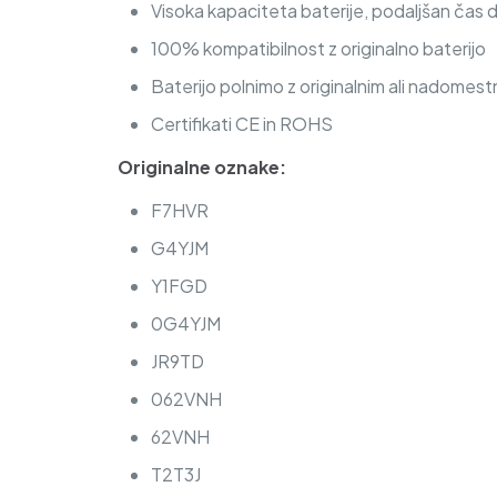
Visoka kapaciteta baterije, podaljšan čas 
100% kompatibilnost z originalno baterijo
Baterijo polnimo z originalnim ali nadomest
Certifikati CE in ROHS
Originalne oznake:
F7HVR
G4YJM
Y1FGD
0G4YJM
JR9TD
062VNH
62VNH
T2T3J