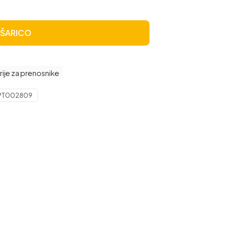
OŠARICO
rije za prenosnike
PT002809