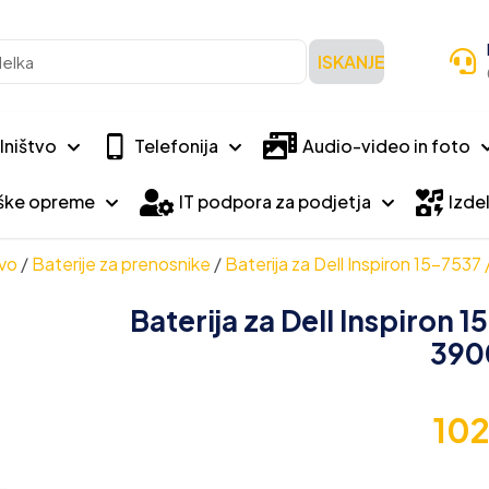
ISKANJE
lništvo
Telefonija
Audio-video in foto
iške opreme
IT podpora za podjetja
Izdel
vo
/
Baterije za prenosnike
/
Baterija za Dell Inspiron 15-753
Baterija za Dell Inspiron 
390
10