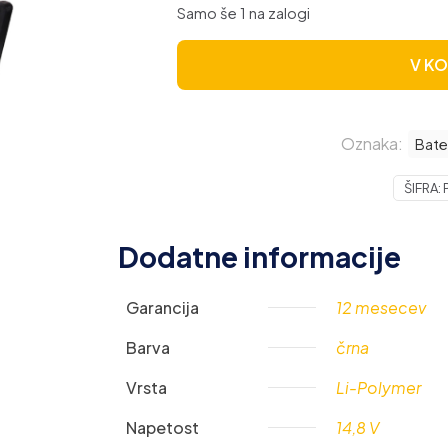
Samo še 1 na zalogi
V K
Oznaka:
Bate
ŠIFRA:
Dodatne informacije
Garancija
12 mesecev
Barva
črna
Vrsta
Li-Polymer
Napetost
14,8 V