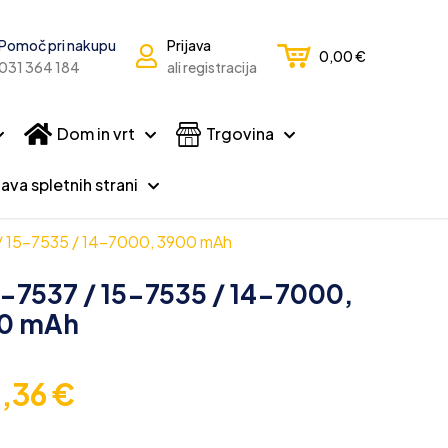
Pomoč pri nakupu
Prijava
0,00
€
031 364 184
ali registracija
Dom in vrt
Trgovina
ava spletnih strani
7 / 15-7535 / 14-7000, 3900 mAh
15-7537 / 15-7535 / 14-7000,
0 mAh
2,36
€