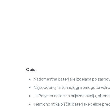
Opis:
Nadomestna baterija je izdelana po zasnovi
Najsodobnejša tehnologija omogoča veliko c
Li-Polymer celice so prijazne okolju, obe
Termično stikalo ščiti baterijske celice pre