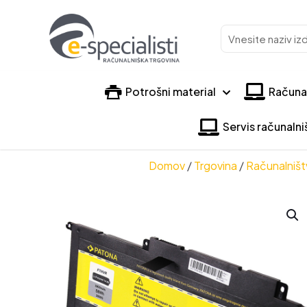
Vnesite
naziv
izdelka
Potrošni material
Računa
Servis računaln
Domov
/
Trgovina
/
Računalništ