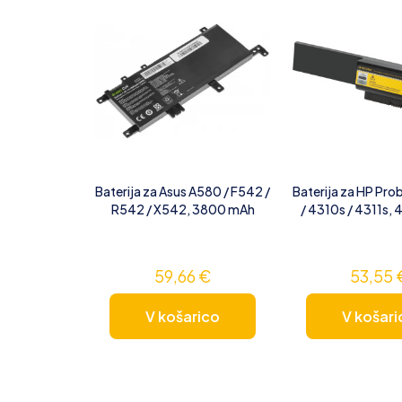
Baterija za Asus A580 / F542 /
Baterija za HP Pr
R542 / X542, 3800 mAh
/ 4310s / 4311s,
59,66
€
53,55
V košarico
V košari