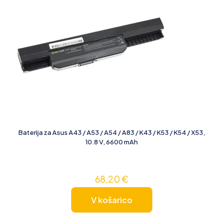
Baterija za Asus A43 / A53 / A54 / A83 / K43 / K53 / K54 / X53,
10.8 V, 6600 mAh
68,20
€
V košarico