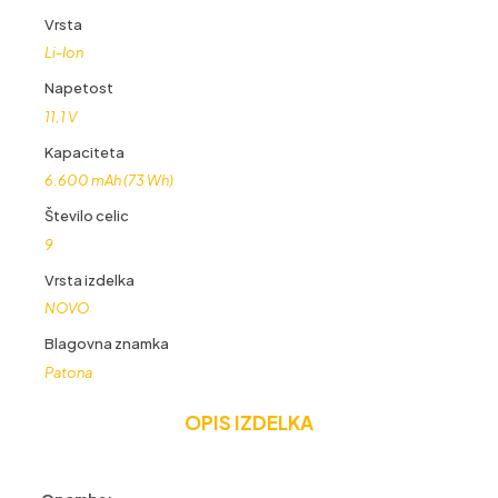
Vrsta
Li-Ion
Napetost
11,1 V
Kapaciteta
6.600 mAh (73 Wh)
Število celic
9
Vrsta izdelka
NOVO
Blagovna znamka
Patona
OPIS IZDELKA