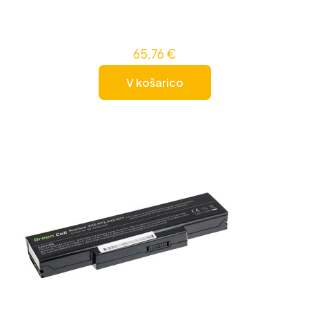
65,76
€
V košarico