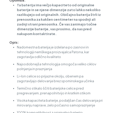
Opomba:
Ta baterija ima večjo kapaciteto od originalne
baterije in se njene dimenzije zato lahko nekoliko
razlikujejo od originalnih. Običajno baterija štrli iz
prenosnika za kakšen centimeter na spodnji ali
zadnji strani prenosnika. Če vas zanimajo točne
dimenzije baterije, vas prosimo, da nas pred
nakupom kontaktirate.
Opis:
Nadomestna baterija je izdelana po zasnovi in
tehnologiji nemškega proizvajalca Patona, kar
zagotavlja odlično kvaliteto
Najsodobnejša tehnologija omogoča veliko ciklov
polnjenja in praznjenja
Li-Ion celice so prijazne okolju, obenem pa
zagotavljajo delovanje brez spominskega učinka
Termično stikalo ščiti baterijske celice pred
pregrevanjem, prenapolnitvijo in kratkim stikom
Visoka kapaciteta baterije, podaljšan čas delovanja pri
mirovanju naprave, zelo počasno samopraznjenje
100% kompatibilnost z originalno baterijo