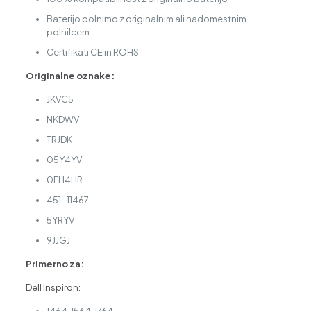
Baterijo polnimo z originalnim ali nadomestnim
polnilcem
Certifikati CE in ROHS
Originalne oznake:
JKVC5
NKDWV
TRJDK
05Y4YV
0FH4HR
451-11467
5YRYV
9JJGJ
Primerno za:
Dell Inspiron: