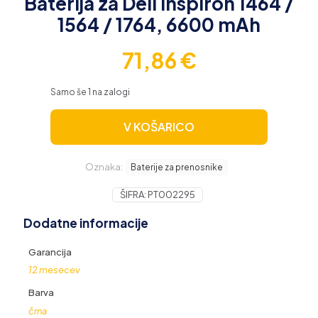
Baterija za Dell Inspiron 1464 /
1564 / 1764, 6600 mAh
71,86
€
Samo še 1 na zalogi
V KOŠARICO
Oznaka:
Baterije za prenosnike
ŠIFRA:
PT002295
Dodatne informacije
Garancija
12 mesecev
Barva
črna