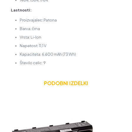
1464, 1564, 1764
Lastnosti:
Proizvajalec: Patona
Barva: črna
Vrsta: Li-Ion
Napetost: 11,1 V
Kapaciteta: 6.600 mAh (73 Wh)
Število celic: 9
PODOBNI IZDELKI