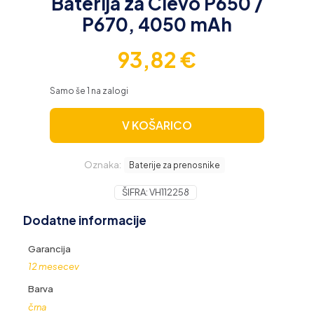
Baterija za Clevo P650 /
P670, 4050 mAh
93,82
€
Samo še 1 na zalogi
V KOŠARICO
Oznaka:
Baterije za prenosnike
ŠIFRA:
VH112258
Dodatne informacije
Garancija
12 mesecev
Barva
črna