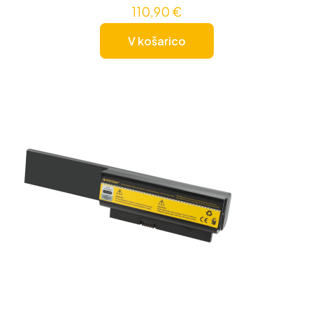
110,90
€
V košarico