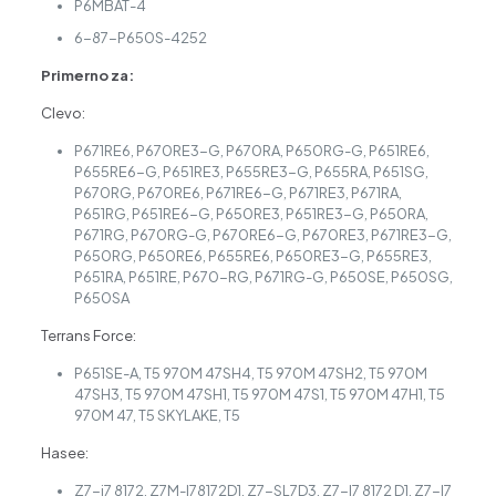
P6MBAT-4
6-87-P650S-4252
Primerno za:
Clevo:
P671RE6, P670RE3-G, P670RA, P650RG-G, P651RE6,
P655RE6-G, P651RE3, P655RE3-G, P655RA, P651SG,
P670RG, P670RE6, P671RE6-G, P671RE3, P671RA,
P651RG, P651RE6-G, P650RE3, P651RE3-G, P650RA,
P671RG, P670RG-G, P670RE6-G, P670RE3, P671RE3-G,
P650RG, P650RE6, P655RE6, P650RE3-G, P655RE3,
P651RA, P651RE, P670-RG, P671RG-G, P650SE, P650SG,
P650SA
Terrans Force:
P651SE-A, T5 970M 47SH4, T5 970M 47SH2, T5 970M
47SH3, T5 970M 47SH1, T5 970M 47S1, T5 970M 47H1, T5
970M 47, T5 SKYLAKE, T5
Hasee:
Z7-i7 8172, Z7M-I78172D1, Z7-SL7D3, Z7-I7 8172 D1, Z7-I7