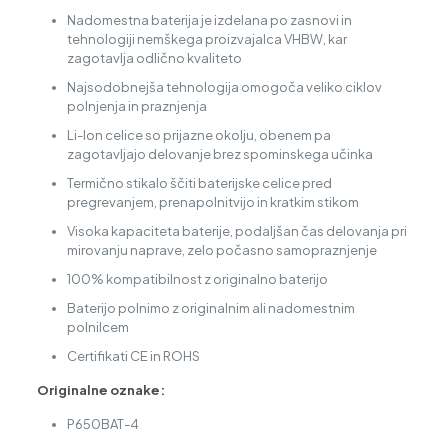
Nadomestna baterija je izdelana po zasnovi in
tehnologiji nemškega proizvajalca VHBW, kar
zagotavlja odlično kvaliteto
Najsodobnejša tehnologija omogoča veliko ciklov
polnjenja in praznjenja
Li-Ion celice so prijazne okolju, obenem pa
zagotavljajo delovanje brez spominskega učinka
Termično stikalo ščiti baterijske celice pred
pregrevanjem, prenapolnitvijo in kratkim stikom
Visoka kapaciteta baterije, podaljšan čas delovanja pri
mirovanju naprave, zelo počasno samopraznjenje
100% kompatibilnost z originalno baterijo
Baterijo polnimo z originalnim ali nadomestnim
polnilcem
Certifikati CE in ROHS
Originalne oznake:
P650BAT-4