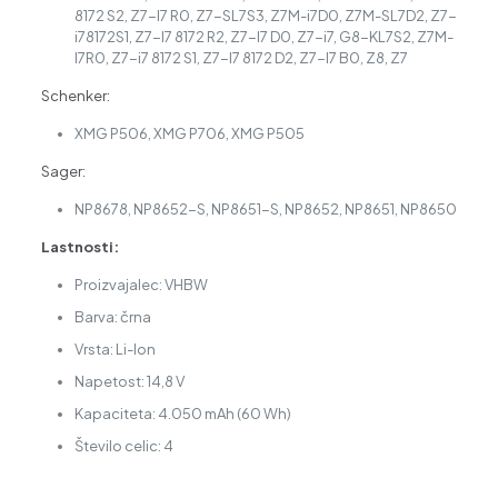
8172 S2, Z7-I7 R0, Z7-SL7S3, Z7M-i7D0, Z7M-SL7D2, Z7-
i78172S1, Z7-I7 8172 R2, Z7-I7 D0, Z7-i7, G8-KL7S2, Z7M-
I7R0, Z7-i7 8172 S1, Z7-I7 8172 D2, Z7-I7 B0, Z8, Z7
Schenker:
XMG P506, XMG P706, XMG P505
Sager:
NP8678, NP8652-S, NP8651-S, NP8652, NP8651, NP8650
Lastnosti:
Proizvajalec: VHBW
Barva: črna
Vrsta: Li-Ion
Napetost: 14,8 V
Kapaciteta: 4.050 mAh (60 Wh)
Število celic: 4