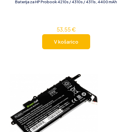
Baterija za HP Probook 4210s / 4310s / 4311s, 4400 mAh
53,55
€
V košarico