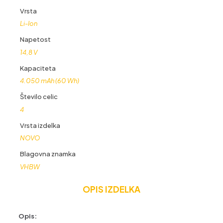
Vrsta
Li-Ion
Napetost
14,8 V
Kapaciteta
4.050 mAh (60 Wh)
Število celic
4
Vrsta izdelka
NOVO
Blagovna znamka
VHBW
OPIS IZDELKA
Opis: