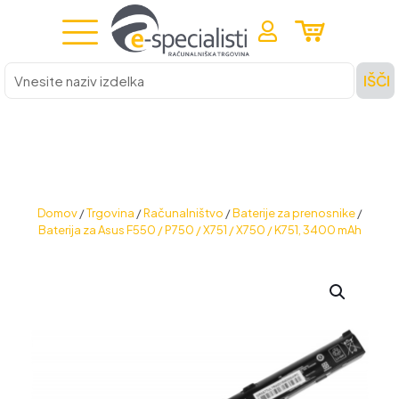
Vnesite
IŠČI
naziv
izdelka
Domov
/
Trgovina
/
Računalništvo
/
Baterije za prenosnike
/
Baterija za Asus F550 / P750 / X751 / X750 / K751, 3400 mAh