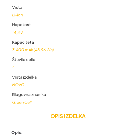
Vrsta
Li-Ion
Napetost
14,4 V
Kapaciteta
3.400 mAh (48,96 Wh)
Število celic
4
Vrsta izdelka
NOVO
Blagovna znamka
Green Cell
OPIS IZDELKA
Opis: