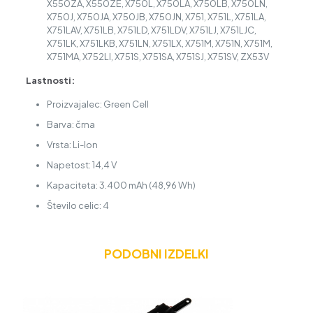
X550ZA, X550ZE, X750L, X750LA, X750LB, X750LN,
X750J, X750JA, X750JB, X750JN, X751, X751L, X751LA,
X751LAV, X751LB, X751LD, X751LDV, X751LJ, X751LJC,
X751LK, X751LKB, X751LN, X751LX, X751M, X751N, X751M,
X751MA, X752LI, X751S, X751SA, X751SJ, X751SV, ZX53V
Lastnosti:
Proizvajalec: Green Cell
Barva: črna
Vrsta: Li-Ion
Napetost: 14,4 V
Kapaciteta: 3.400 mAh (48,96 Wh)
Število celic: 4
PODOBNI IZDELKI