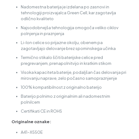
Nadomestna baterija je izdelana po zasnovi in
tehnologiji proizvajalca Green Cell, kar zagotavlja
odlično kvaliteto
Najsodobnejša tehnologija omogoča veliko ciklov
polnjenja in praznjenja
Li-Ion celice so prijazne okolju, obenem pa
zagotavljajo delovanje brez spominskega učinka
Termično stikalo ščiti baterijske celice pred
pregrevanjem, prenapolnitvijo in kratkim stikom
Visoka kapaciteta baterije, podaljšan čas delovanja pri
mirovanju naprave, zelo počasno samopraznjenje
100% kompatibilnost z originalno baterijo
Baterijo polnimo z originalnim ali nadomestnim
polnilcem
Certifikati CE in ROHS
Originalne oznake:
A41-X550E