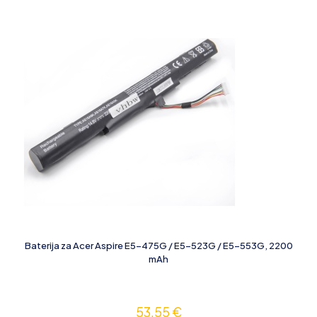
Baterija za Acer Aspire E5-475G / E5-523G / E5-553G, 2200
mAh
53,55
€