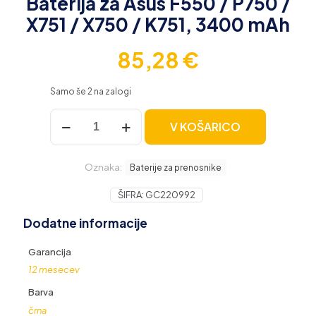
Baterija za Asus F550 / P750 /
X751 / X750 / K751, 3400 mAh
85,28
€
Samo še 2 na zalogi
Baterija
V KOŠARICO
za
Asus
F550
Oznaka:
/
Baterije za prenosnike
P750
/
ŠIFRA:
GC220992
X751
Dodatne informacije
/
X750
/
Garancija
K751,
12 mesecev
3400
mAh
Barva
količina
črna