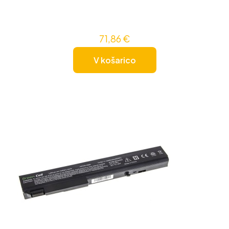
71,86
€
V košarico