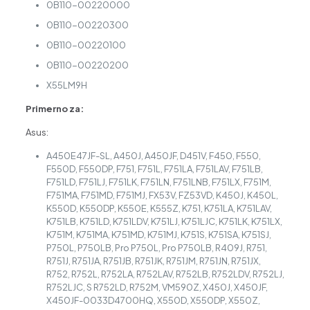
0B110-00220000
0B110-00220300
0B110-00220100
0B110-00220200
X55LM9H
Primerno za:
Asus:
A450E47JF-SL, A450J, A450JF, D451V, F450, F550,
F550D, F550DP, F751, F751L, F751LA, F751LAV, F751LB,
F751LD, F751LJ, F751LK, F751LN, F751LNB, F751LX, F751M,
F751MA, F751MD, F751MJ, FX53V, FZ53VD, K450J, K450L,
K550D, K550DP, K550E, K555Z, K751, K751LA, K751LAV,
K751LB, K751LD, K751LDV, K751LJ, K751LJC, K751LK, K751LX,
K751M, K751MA, K751MD, K751MJ, K751S, K751SA, K751SJ,
P750L, P750LB, Pro P750L, Pro P750LB, R409J, R751,
R751J, R751JA, R751JB, R751JK, R751JM, R751JN, R751JX,
R752, R752L, R752LA, R752LAV, R752LB, R752LDV, R752LJ,
R752LJC, S R752LD, R752M, VM590Z, X450J, X450JF,
X450JF-0033D4700HQ, X550D, X550DP, X550Z,