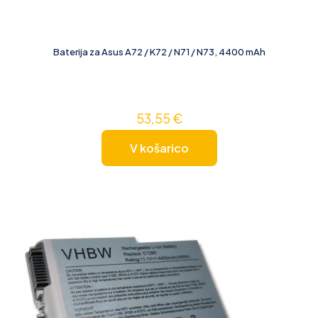
Baterija za Asus A72 / K72 / N71 / N73, 4400 mAh
53,55
€
V košarico