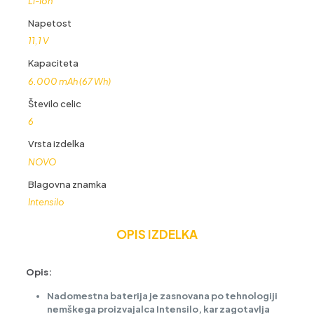
Li-Ion
Napetost
11,1 V
Kapaciteta
6.000 mAh (67 Wh)
Število celic
6
Vrsta izdelka
NOVO
Blagovna znamka
Intensilo
OPIS IZDELKA
Opis:
Nadomestna baterija je zasnovana po tehnologiji
nemškega proizvajalca Intensilo, kar zagotavlja