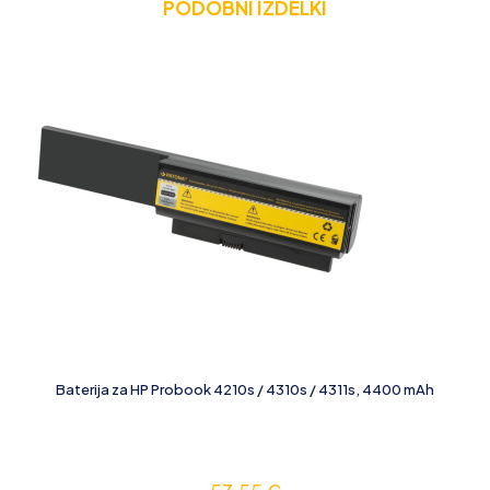
PODOBNI IZDELKI
Baterija za HP Probook 4210s / 4310s / 4311s, 4400 mAh