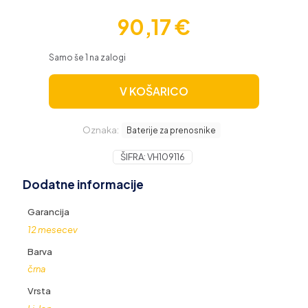
90,17
€
Samo še 1 na zalogi
V KOŠARICO
Oznaka:
Baterije za prenosnike
ŠIFRA:
VH109116
Dodatne informacije
Garancija
12 mesecev
Barva
črna
Vrsta