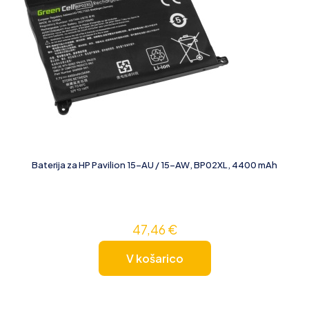
Baterija za HP Pavilion 15-AU / 15-AW, BP02XL, 4400 mAh
47,46
€
V košarico