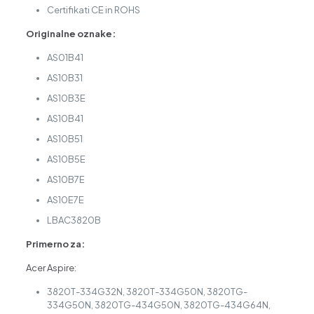
Certifikati CE in ROHS
Originalne oznake:
AS01B41
AS10B31
AS10B3E
AS10B41
AS10B51
AS10B5E
AS10B7E
AS10E7E
LBAC3820B
Primerno za:
Acer Aspire:
3820T-334G32N, 3820T-334G50N, 3820TG-
334G50N, 3820TG-434G50N, 3820TG-434G64N,