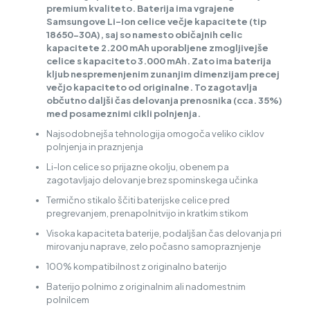
premium kvaliteto. Baterija ima vgrajene
Samsungove Li-Ion celice večje kapacitete (tip
18650-30A), saj so namesto običajnih celic
kapacitete 2.200 mAh uporabljene zmogljivejše
celice s kapaciteto 3.000 mAh. Zato ima baterija
kljub nespremenjenim zunanjim dimenzijam precej
večjo kapaciteto od originalne. To zagotavlja
občutno daljši čas delovanja prenosnika (cca. 35%)
med posameznimi cikli polnjenja.
Najsodobnejša tehnologija omogoča veliko ciklov
polnjenja in praznjenja
Li-Ion celice so prijazne okolju, obenem pa
zagotavljajo delovanje brez spominskega učinka
Termično stikalo ščiti baterijske celice pred
pregrevanjem, prenapolnitvijo in kratkim stikom
Visoka kapaciteta baterije, podaljšan čas delovanja pri
mirovanju naprave, zelo počasno samopraznjenje
100% kompatibilnost z originalno baterijo
Baterijo polnimo z originalnim ali nadomestnim
polnilcem