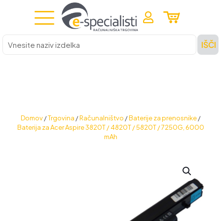
Vnesite
IŠČI
naziv
izdelka
Domov
/
Trgovina
/
Računalništvo
/
Baterije za prenosnike
/
Baterija za Acer Aspire 3820T / 4820T / 5820T / 7250G, 6000
mAh