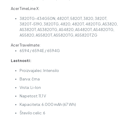
Acer TimeLine X:
3820TG-434G50N, 4820T, 5820T, 3820, 3820T,
3820T-5190, 3820TG, 4820, 4820T, 4820TG, AS3820,
AS3820T, AS3820TG, AS4820, AS4820T, AS4820TG,
AS5820, AS5820T, AS5820TG, AS5820TZG
Acer Travelmate:
6594 / 6594E / 6594G
Lastnosti:
Proizvajalec: Intensilo
Barva: črna
Vrsta: Li-Ion
Napetost: 11,1 V
Kapaciteta: 6.000 mAh (67 Wh)
Število celic: 6