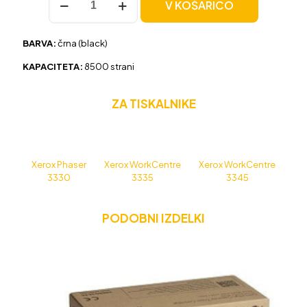
V KOŠARICO
Xerox
3330/3335/3345
(106R03621)
BARVA:
črna (black)
črna,
original
KAPACITETA:
8500 strani
količina
ZA TISKALNIKE
Xerox Phaser
Xerox WorkCentre
Xerox WorkCentre
3330
3335
3345
PODOBNI IZDELKI