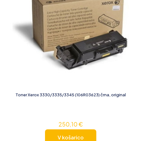
Toner Xerox 3330/3335/3345 (106R03623) črna, original
250,10
€
V košarico