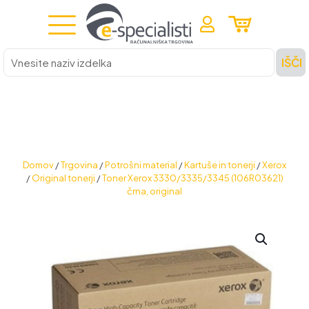
Vnesite
IŠČI
naziv
izdelka
Domov
/
Trgovina
/
Potrošni material
/
Kartuše in tonerji
/
Xerox
/
Original tonerji
/
Toner Xerox 3330/3335/3345 (106R03621)
črna, original