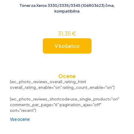
Toner za Xerox 3330/3335/3345 (106R03623) črna,
kompatibilna
31,35
€
V košarico
Ocene
[wc_photo_reviews_overall_rating_html
overall_rating_enable="on" rating_count_enable="on"]
[wc_photo_reviews_shortcode use_single_product="on"
comments_per_page="6" pagination_ajax="off"
sort="recent"]
Vse ocene