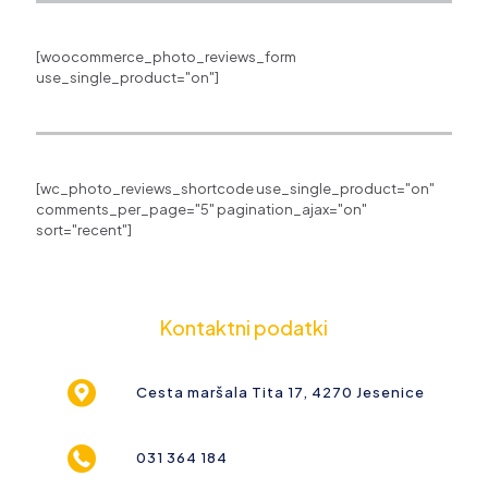
[woocommerce_photo_reviews_form
use_single_product="on"]
[wc_photo_reviews_shortcode use_single_product="on"
comments_per_page="5" pagination_ajax="on"
sort="recent"]
Kontaktni podatki
Cesta maršala Tita 17, 4270 Jesenice
031 364 184