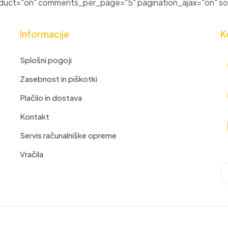
uct="on" comments_per_page="5" pagination_ajax="on" sor
Informacije
K
Splošni pogoji
Zasebnost in piškotki
Plačilo in dostava
Kontakt
Servis računalniške opreme
Vračila