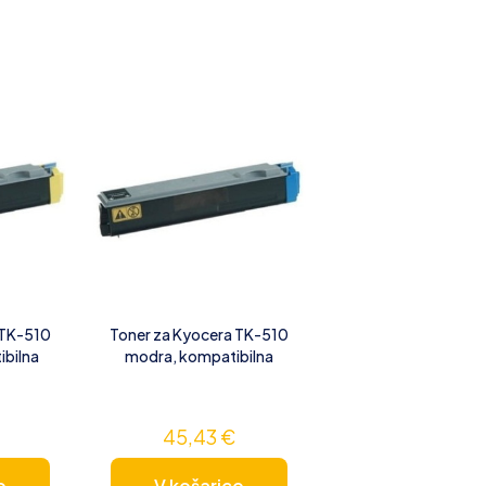
 TK-510
Toner za Kyocera TK-510
ibilna
modra, kompatibilna
45,43
€
o
V košarico