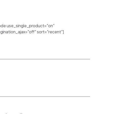
de use_single_product="on"
nation_ajax="off" sort="recent"]