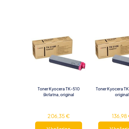
Toner Kyocera TK-510
Toner Kyocera TK
škrlatna, original
original
206,35
€
136,98
V košarico
V košari