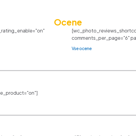
Ocene
_rating_enable="on"
[wc_photo_reviews_shortco
comments_per_page="6" pagi
Vse ocene
e_product="on"]