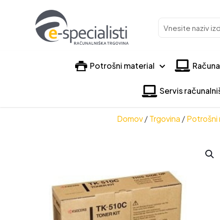
Vnesite
naziv
izdelka
Potrošni material
Računa
Servis računaln
Domov
/
Trgovina
/
Potrošni 