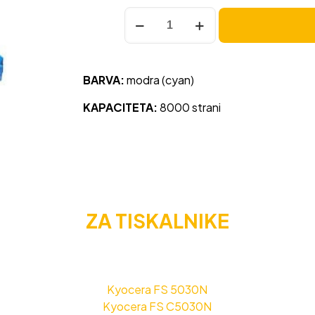
Toner
Kyocera
TK-
510
BARVA:
modra (cyan)
modra,
original
KAPACITETA:
8000 strani
količina
ZA TISKALNIKE
Kyocera FS 5030N
Kyocera FS C5030N