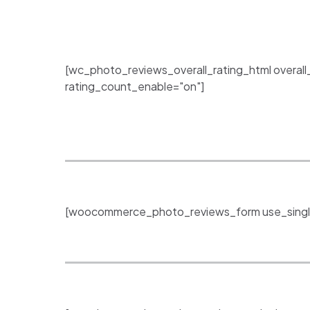
[wc_photo_reviews_overall_rating_html overall
rating_count_enable="on"]
[woocommerce_photo_reviews_form use_singl