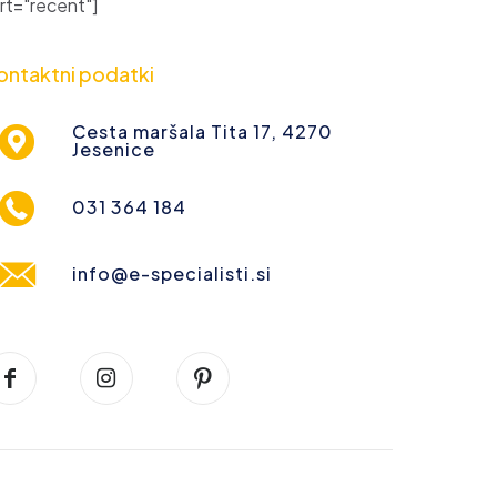
t="recent"]
ontaktni podatki
Cesta maršala Tita 17, 4270
Jesenice
031 364 184
info@e-specialisti.si