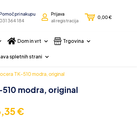
Pomoč pri nakupu
Prijava
0,00
€
031 364 184
ali registracija
Dom in vrt
Trgovina
ava spletnih strani
ocera TK-510 modra, original
510 modra, original
6,35
€