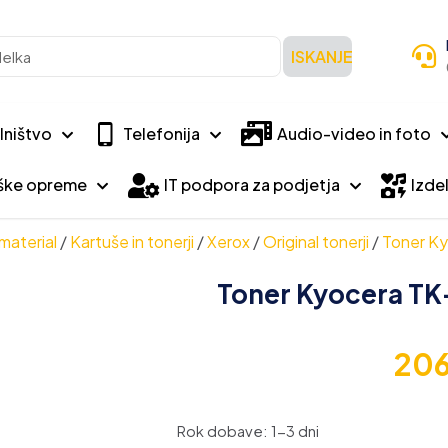
ISKANJE
lništvo
Telefonija
Audio-video in foto
iške opreme
IT podpora za podjetja
Izdel
material
/
Kartuše in tonerji
/
Xerox
/
Original tonerji
/
Toner Ky
Toner Kyocera TK-
20
Rok dobave: 1-3 dni