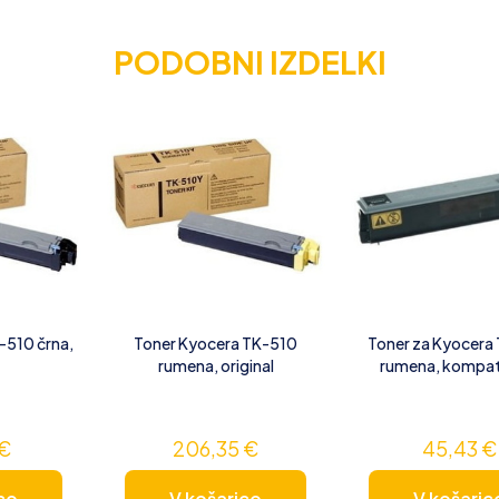
PODOBNI IZDELKI
-510 črna,
Toner Kyocera TK-510
Toner za Kyocera
rumena, original
rumena, kompat
€
206,35
€
45,43
€
co
V košarico
V košaric