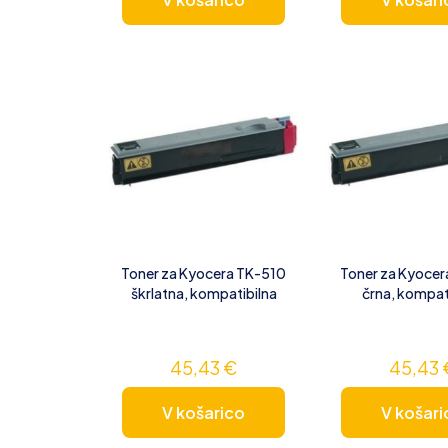
Toner za Kyocera TK-510
Toner za Kyocer
škrlatna, kompatibilna
črna, kompat
45,43
€
45,43
V košarico
V košari