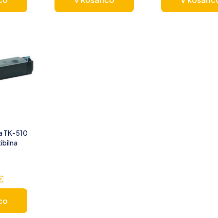
a TK-510
ibilna
€
co