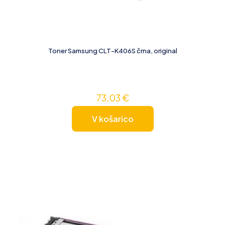
Toner Samsung CLT-K406S črna, original
73,03
€
V košarico