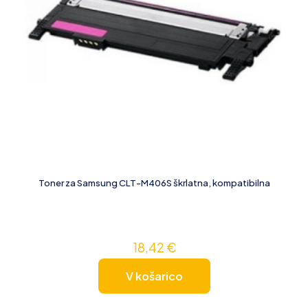
Toner za Samsung CLT-M406S škrlatna, kompatibilna
18,42
€
V košarico