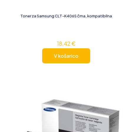
Toner za Samsung CLT-K406S črna, kompatibilna
18,42
€
V košarico