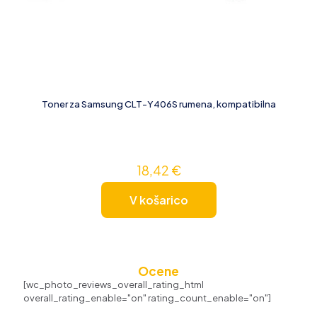
Toner za Samsung CLT-Y406S rumena, kompatibilna
18,42
€
V košarico
Ocene
[wc_photo_reviews_overall_rating_html
overall_rating_enable="on" rating_count_enable="on"]