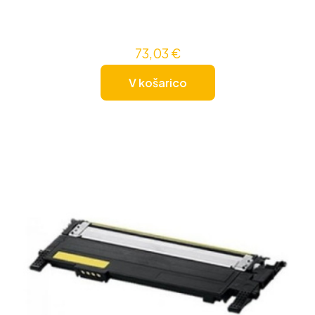
73,03
€
V košarico