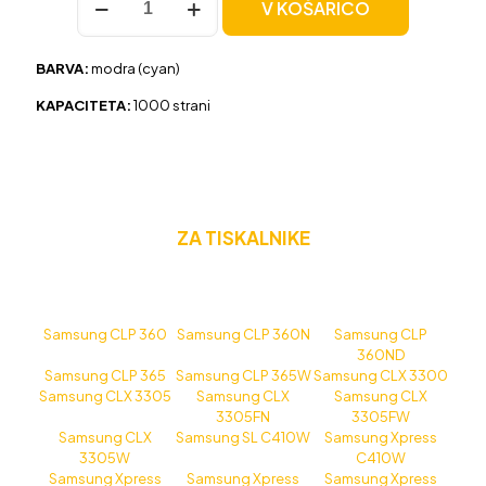
V KOŠARICO
Samsung
CLT-
C406S
BARVA:
modra (cyan)
modra,
original
KAPACITETA:
1000 strani
količina
ZA TISKALNIKE
Samsung CLP 360
Samsung CLP 360N
Samsung CLP
360ND
Samsung CLP 365
Samsung CLP 365W
Samsung CLX 3300
Samsung CLX 3305
Samsung CLX
Samsung CLX
3305FN
3305FW
Samsung CLX
Samsung SL C410W
Samsung Xpress
3305W
C410W
Samsung Xpress
Samsung Xpress
Samsung Xpress