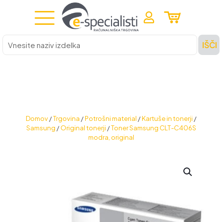
Vnesite
IŠČI
naziv
izdelka
Domov
/
Trgovina
/
Potrošni material
/
Kartuše in tonerji
/
Samsung
/
Original tonerji
/
Toner Samsung CLT-C406S
modra, original