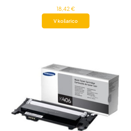
18,42
€
V košarico