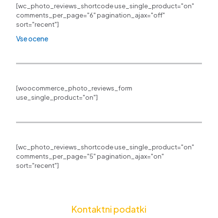
[wc_photo_reviews_shortcode use_single_product="on"
comments_per_page="6" pagination_ajax="off"
sort="recent"]
Vse ocene
[woocommerce_photo_reviews_form
use_single_product="on"]
[wc_photo_reviews_shortcode use_single_product="on"
comments_per_page="5" pagination_ajax="on"
sort="recent"]
Kontaktni podatki