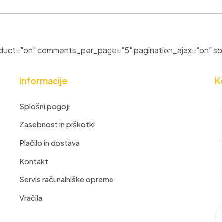
uct="on" comments_per_page="5" pagination_ajax="on" sor
Informacije
K
Splošni pogoji
Zasebnost in piškotki
Plačilo in dostava
Kontakt
Servis računalniške opreme
Vračila