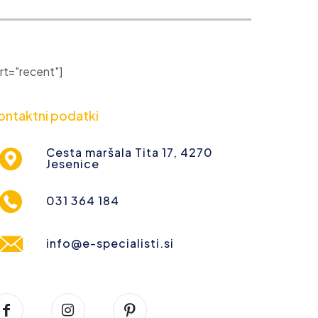
t="recent"]
ontaktni podatki
Cesta maršala Tita 17, 4270
Jesenice
031 364 184
info@e-specialisti.si