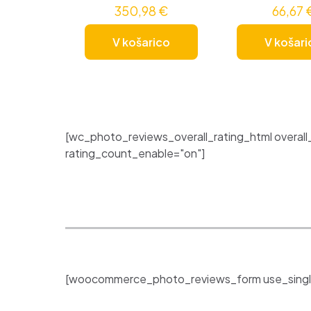
350,98
€
66,67
V košarico
V košari
[wc_photo_reviews_overall_rating_html overall
rating_count_enable="on"]
[woocommerce_photo_reviews_form use_singl