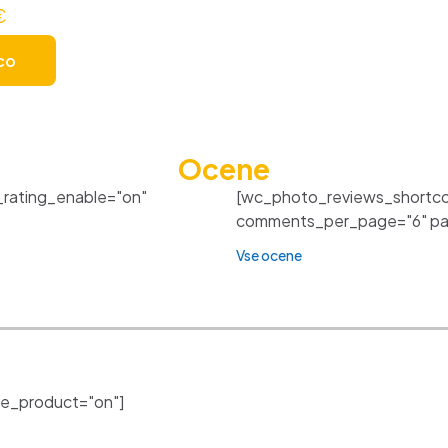
€
co
Ocene
_rating_enable="on"
[wc_photo_reviews_shortco
comments_per_page="6" pagi
Vse ocene
e_product="on"]