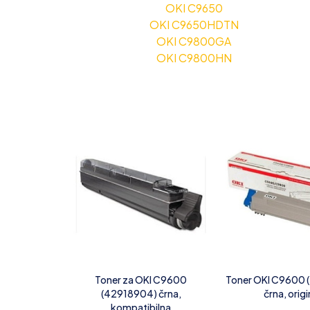
OKI C9650
OKI C9650HDTN
OKI C9800GA
OKI C9800HN
Toner za OKI C9600
Toner OKI C9600 
(42918904) črna,
črna, origi
kompatibilna