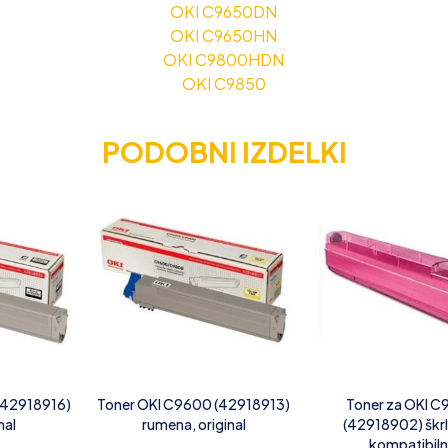
OKI C9650DN
OKI C9650HN
OKI C9800HDN
OKI C9850
PODOBNI IZDELKI
(42918916)
Toner OKI C9600 (42918913)
Toner za OKI 
nal
rumena, original
(42918902) škrl
kompatibil