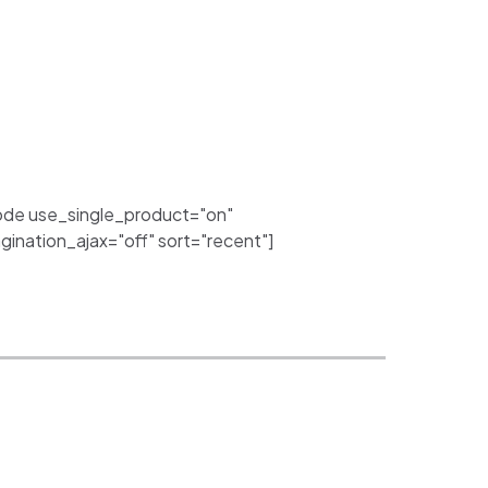
de use_single_product="on"
nation_ajax="off" sort="recent"]