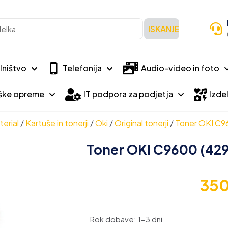
ISKANJE
lništvo
Telefonija
Audio-video in foto
iške opreme
IT podpora za podjetja
Izdel
erial
/
Kartuše in tonerji
/
Oki
/
Original tonerji
/
Toner OKI C960
Toner OKI C9600 (4291
35
Rok dobave: 1-3 dni