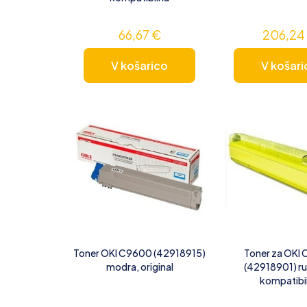
66,67
€
206,2
V košarico
V košari
Toner OKI C9600 (42918915)
Toner za OKI
modra, original
(42918901) r
kompatibi