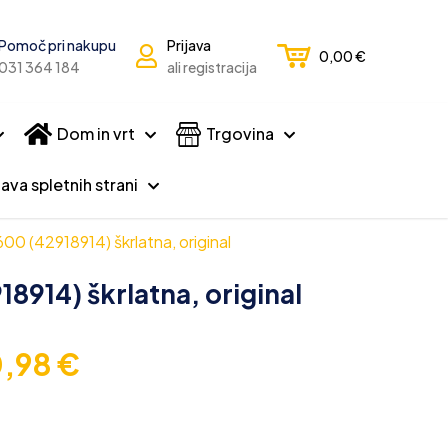
Pomoč pri nakupu
Prijava
0,00
€
031 364 184
ali registracija
Dom in vrt
Trgovina
ava spletnih strani
0 (42918914) škrlatna, original
8914) škrlatna, original
0,98
€