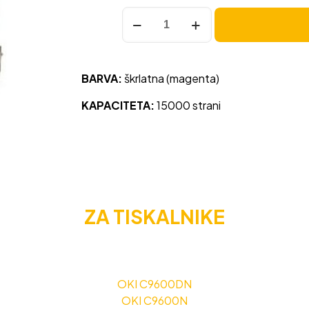
Toner
OKI
C9600
(42918914)
BARVA:
škrlatna (magenta)
škrlatna,
original
KAPACITETA:
15000 strani
količina
ZA TISKALNIKE
OKI C9600DN
OKI C9600N