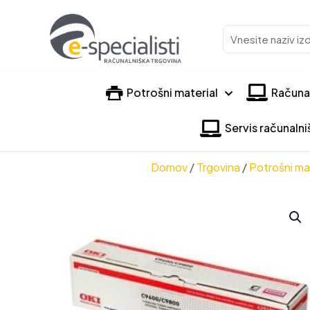
Vnesite
naziv
izdelka
Potrošni material
Računa
Servis računaln
Domov
/
Trgovina
/
Potrošni mat