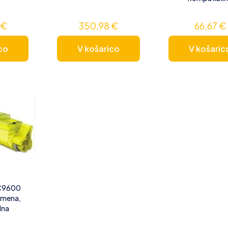
4
€
350,98
€
66,67
€
co
V košarico
V košaric
 C9600
umena,
lna