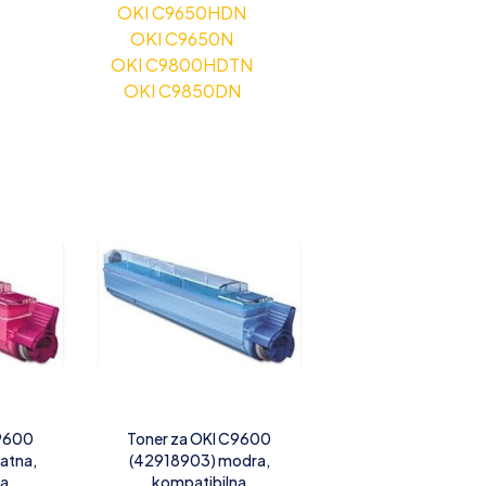
OKI C9650HDN
OKI C9650N
OKI C9800HDTN
OKI C9850DN
C9600
Toner za OKI C9600
atna,
(42918903) modra,
na
kompatibilna