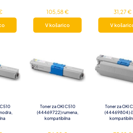
€
105,58
€
31,27
€
co
V košarico
V košaric
 C510
Toner za OKI C510
Toner za OKI 
modra,
(44469722) rumena,
(44469804) č
lna
kompatibilna
kompatibil