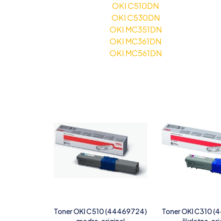
OKI C510DN
OKI C530DN
OKI MC351DN
OKI MC361DN
OKI MC561DN
Toner OKI C510 (44469724)
Toner OKI C310 
modra, original
škrlatna, ori