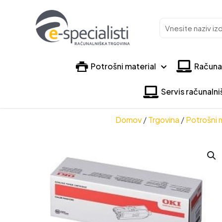
Vnesite
naziv
izdelka
Potrošni material
Računa
Servis računaln
Domov
/
Trgovina
/
Potrošni 