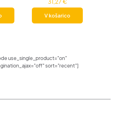
31,27
€
o
V košarico
de use_single_product="on"
nation_ajax="off" sort="recent"]