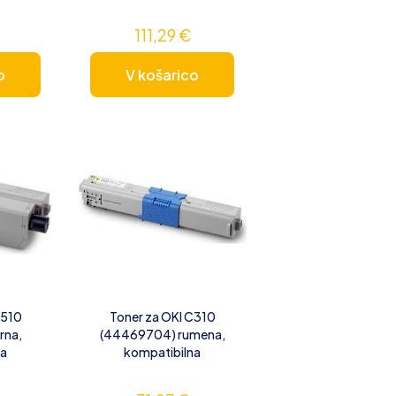
111,29
€
o
V košarico
C510
Toner za OKI C310
rna,
(44469704) rumena,
na
kompatibilna