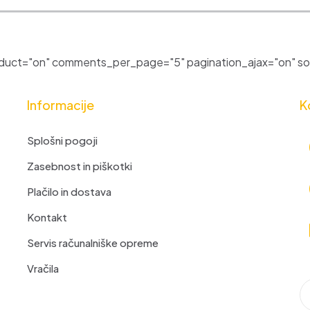
uct="on" comments_per_page="5" pagination_ajax="on" sor
Informacije
K
Splošni pogoji
Zasebnost in piškotki
Plačilo in dostava
Kontakt
Servis računalniške opreme
Vračila