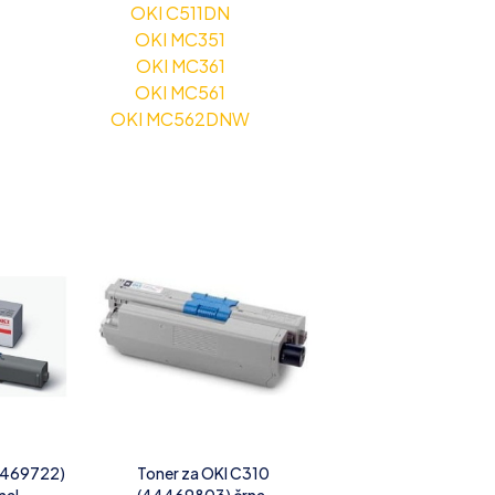
OKI C511DN
OKI MC351
OKI MC361
OKI MC561
OKI MC562DNW
4469722)
Toner za OKI C310
nal
(44469803) črna,