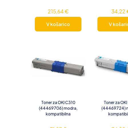
215,64
€
34,22
V košarico
V košari
Toner za OKI C310
Toner za OKI
(44469706) modra,
(44469724) 
kompatibilna
kompatibi