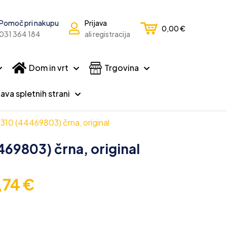
Pomoč pri nakupu
Prijava
0,00
€
031 364 184
ali registracija
Dom in vrt
Trgovina
ava spletnih strani
310 (44469803) črna, original
69803) črna, original
,74
€