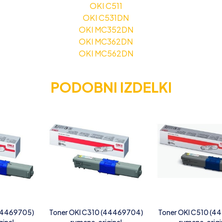
OKI C511
OKI C531DN
OKI MC352DN
OKI MC362DN
OKI MC562DN
PODOBNI IZDELKI
(44469705)
Toner OKI C310 (44469704)
Toner OKI C510 (4
ginal
rumena, original
rumena, origi