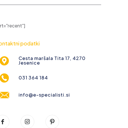
t="recent"]
ontaktni podatki
Cesta maršala Tita 17, 4270
Jesenice
031 364 184
info@e-specialisti.si