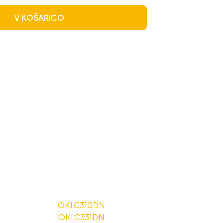
V KOŠARICO
OKI C310DN
OKI C331DN