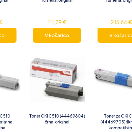
€
111,29
€
215,64
co
V košarico
V košaric
 C510
Toner OKI C510 (44469804)
Toner za OKI 
rlatna,
črna, original
(44469705) škr
lna
kompatibil