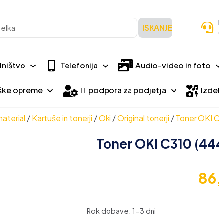
ISKANJE
lništvo
Telefonija
Audio-video in foto
iške opreme
IT podpora za podjetja
Izdel
material
/
Kartuše in tonerji
/
Oki
/
Original tonerji
/
Toner OKI C
Toner OKI C310 (444
86
Rok dobave: 1-3 dni