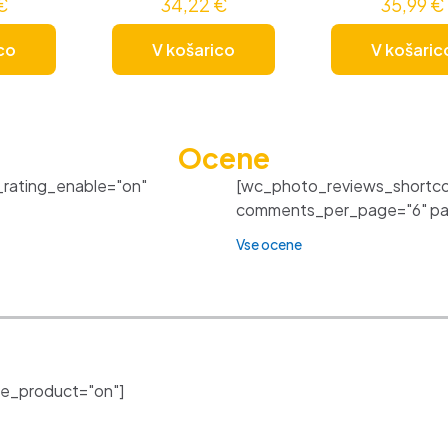
€
34,22
€
35,99
€
co
V košarico
V košaric
Ocene
_rating_enable="on"
[wc_photo_reviews_shortco
comments_per_page="6" pagi
Vse ocene
e_product="on"]