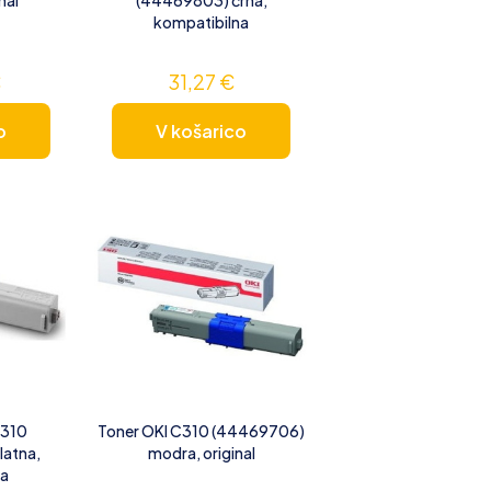
kompatibilna
€
31,27
€
o
V košarico
C310
Toner OKI C310 (44469706)
latna,
modra, original
na