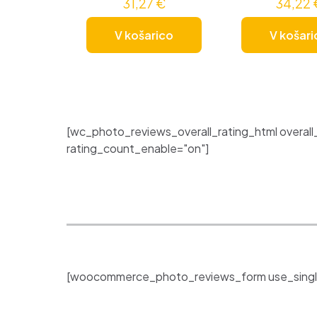
31,27
€
34,22
V košarico
V košari
[wc_photo_reviews_overall_rating_html overall
rating_count_enable="on"]
[woocommerce_photo_reviews_form use_singl