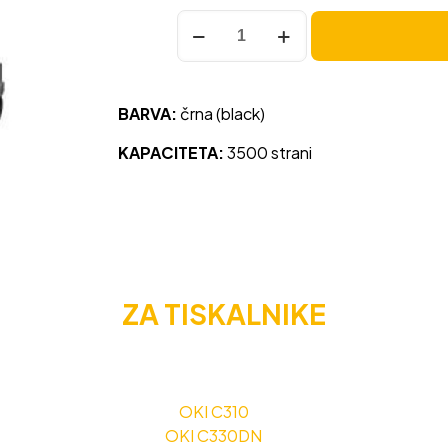
Toner
OKI
C310
(44469803)
BARVA:
črna (black)
črna,
original
KAPACITETA:
3500 strani
količina
ZA TISKALNIKE
OKI C310
OKI C330DN