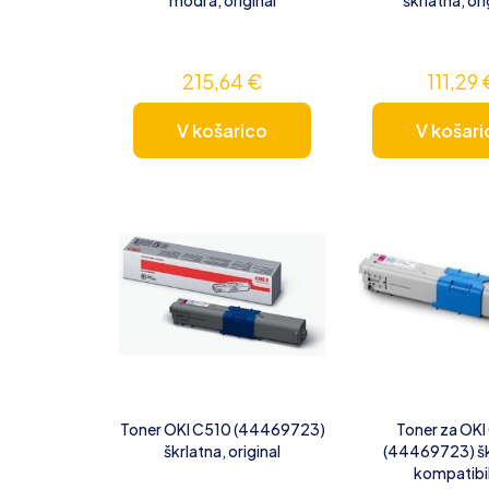
215,64
€
111,29
V košarico
V košari
Toner OKI C510 (44469723)
Toner za OKI
škrlatna, original
(44469723) šk
kompatibi