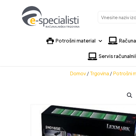
Vnesite
naziv
izdelka
Potrošni material
Računa
Servis računaln
Domov
/
Trgovina
/
Potrošni m