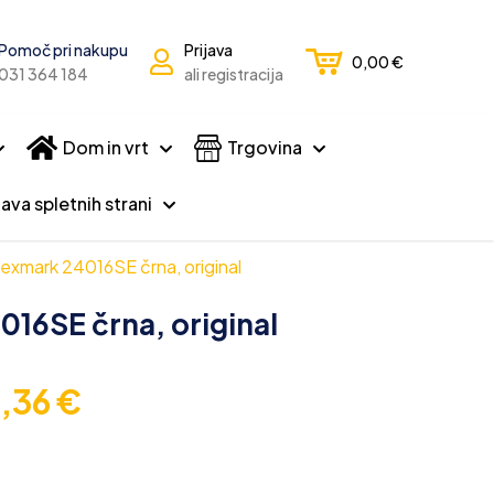
Pomoč pri nakupu
Prijava
0,00
€
031 364 184
ali registracija
Dom in vrt
Trgovina
ava spletnih strani
exmark 24016SE črna, original
16SE črna, original
5,36
€