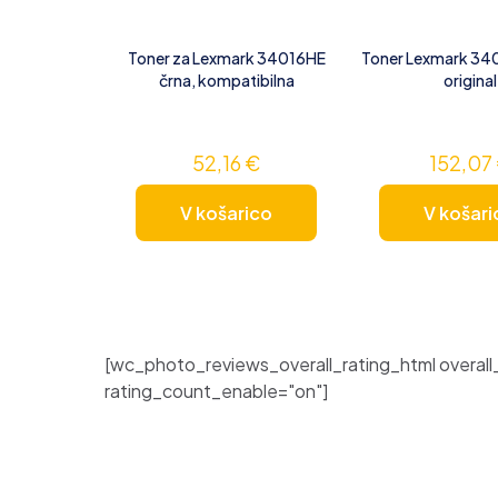
Toner za Lexmark 34016HE
Toner Lexmark 340
črna, kompatibilna
original
52,16
€
152,07
V košarico
V košari
[wc_photo_reviews_overall_rating_html overall
rating_count_enable="on"]