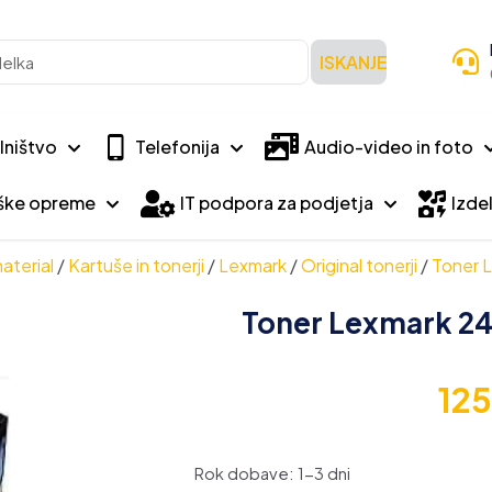
ISKANJE
lništvo
Telefonija
Audio-video in foto
iške opreme
IT podpora za podjetja
Izdel
aterial
/
Kartuše in tonerji
/
Lexmark
/
Original tonerji
/
Toner L
Toner Lexmark 240
12
Rok dobave: 1-3 dni