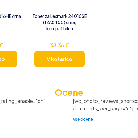
16HE črna,
Toner za Lexmark 24016SE
(12A8400) črna,
kompatibilna
€
38,36
€
co
V košarico
Ocene
_rating_enable="on"
[wc_photo_reviews_shortco
comments_per_page="6" pagi
Vse ocene