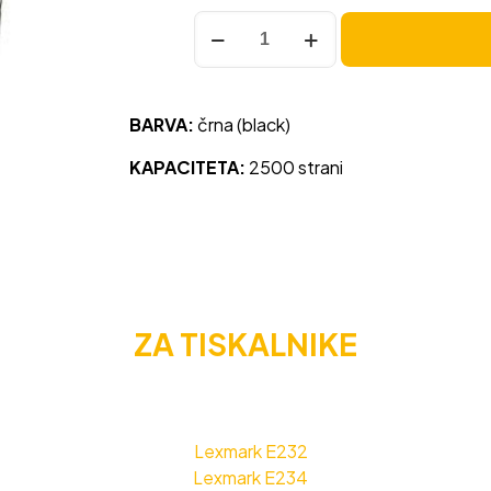
Toner
Lexmark
24016SE
črna,
BARVA:
črna (black)
original
količina
KAPACITETA:
2500 strani
ZA TISKALNIKE
Lexmark E232
Lexmark E234