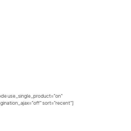
de use_single_product="on"
nation_ajax="off" sort="recent"]