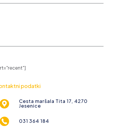
t="recent"]
ontaktni podatki
Cesta maršala Tita 17, 4270
Jesenice
031 364 184