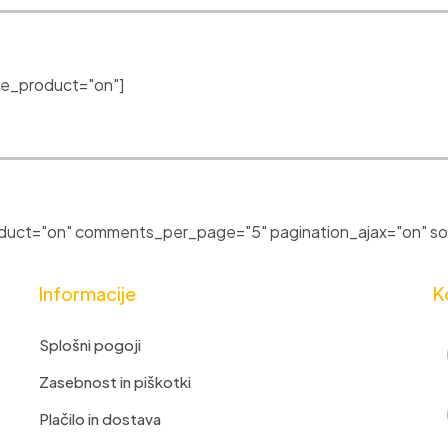
e_product="on"]
uct="on" comments_per_page="5" pagination_ajax="on" sor
Informacije
K
Splošni pogoji
Zasebnost in piškotki
Plačilo in dostava