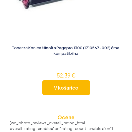
Toner za Konica Minolta Pagepro 1300 (1710567-002) črna,
kompatibilna
52,39
€
V košarico
Ocene
[wc_photo_reviews_overall_rating_html
overall_rating_enable="on" rating_count_enable="on"]