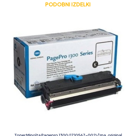
PODOBNI IZDELKI
Toner Minolta Pagepro 1300 (1710567-002) črna, original