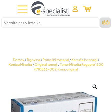
Vnesite
IŠČI
naziv
izdelka
Domov
/
Trgovina
/
Potrošni material
/
Kartuše in tonerji
/
Konica Minolta
/
Original tonerji
/
Toner Minolta Pagepro 1300
(1710566-002) črna, original