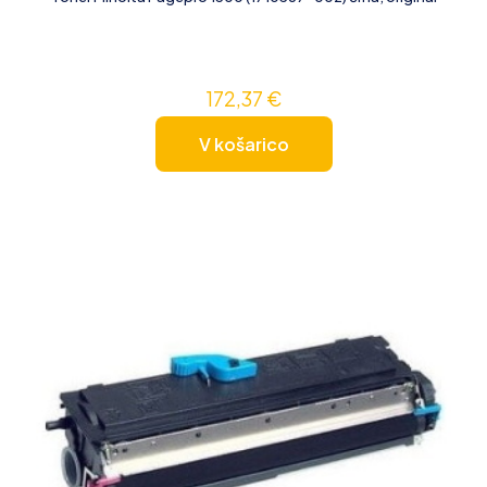
172,37
€
V košarico