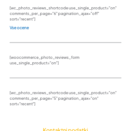
[wc_photo_reviews_shortcode use_single_product="on"
comments_per_page="6" pagination_ajax="off"
sort="recent"]
Vse ocene
[woocommerce_photo_reviews_form
use_single_product="on"]
[wc_photo_reviews_shortcode use_single_product="on"
comments_per_page="5" pagination_ajax="on"
sort="recent"]
Kontaktni podatki