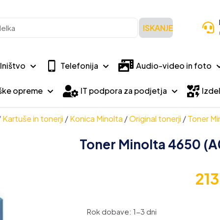
ISKANJE
lništvo
Telefonija
Audio-video in foto
iške opreme
IT podpora za podjetja
Izdel
/
Kartuše in tonerji
/
Konica Minolta
/
Original tonerji
/
Toner Mi
Toner Minolta 4650 (A
21
Rok dobave: 1-3 dni