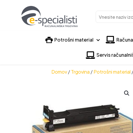
Vnesite
naziv
izdelka
Potrošni material
Računa
Servis računaln
Domov
/
Trgovina
/
Potrošni material