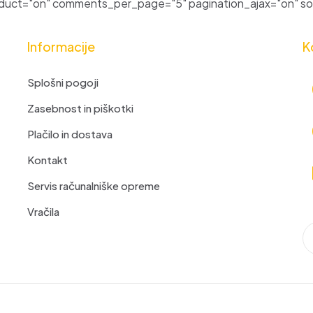
uct="on" comments_per_page="5" pagination_ajax="on" sor
Informacije
K
Splošni pogoji
Zasebnost in piškotki
Plačilo in dostava
Kontakt
Servis računalniške opreme
Vračila