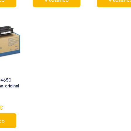
a 4650
, original
€
co