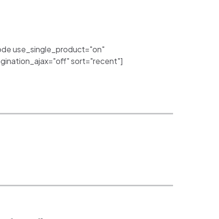
de use_single_product="on"
nation_ajax="off" sort="recent"]