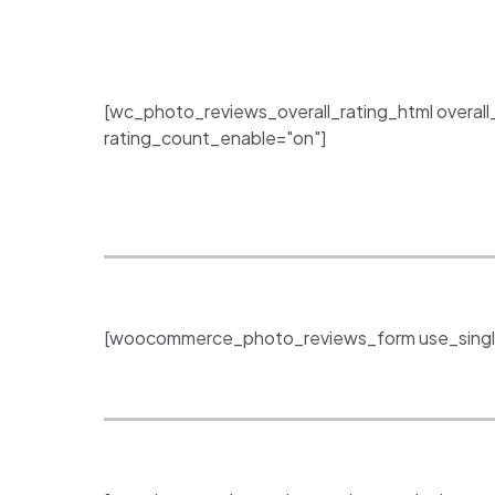
[wc_photo_reviews_overall_rating_html overall
rating_count_enable="on"]
[woocommerce_photo_reviews_form use_singl