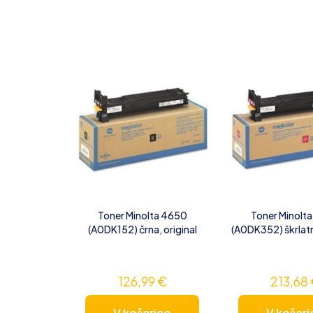
Toner Minolta 4650
Toner Minolt
(A0DK152) črna, original
(A0DK352) škrlatn
126,99
€
213,68
V košarico
V košari