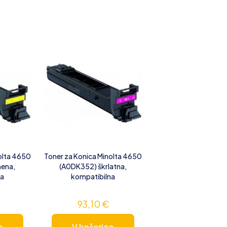
olta 4650
Toner za Konica Minolta 4650
ena,
(A0DK352) škrlatna,
na
kompatibilna
93,10
€
o
V košarico