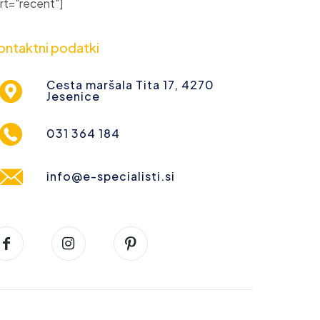
t="recent"]
ontaktni podatki
Cesta maršala Tita 17, 4270
Jesenice
031 364 184
info@e-specialisti.si