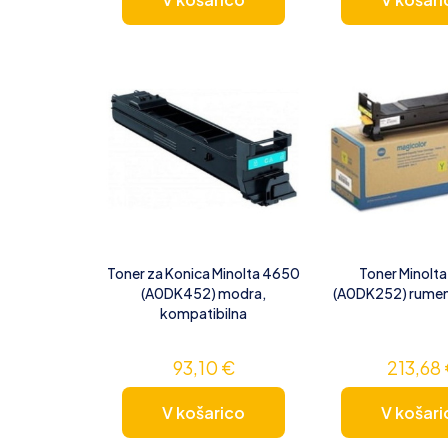
Toner za Konica Minolta 4650
Toner Minolt
(A0DK452) modra,
(A0DK252) rumena
kompatibilna
93,10
€
213,68
V košarico
V košari