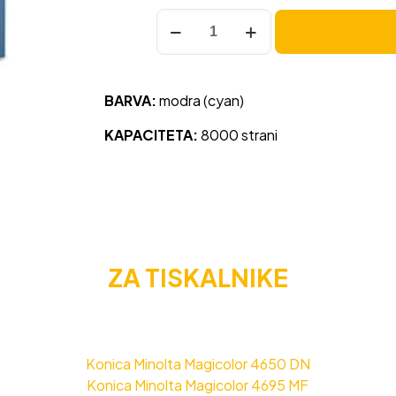
Toner
Minolta
4650
(A0DK452)
BARVA:
modra (cyan)
modra,
original
KAPACITETA:
8000 strani
količina
ZA TISKALNIKE
Konica Minolta Magicolor 4650 DN
Konica Minolta Magicolor 4695 MF