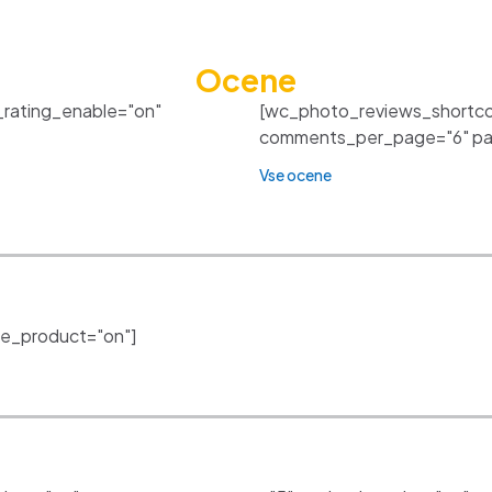
Ocene
_rating_enable="on"
[wc_photo_reviews_shortco
comments_per_page="6" pagi
Vse ocene
e_product="on"]