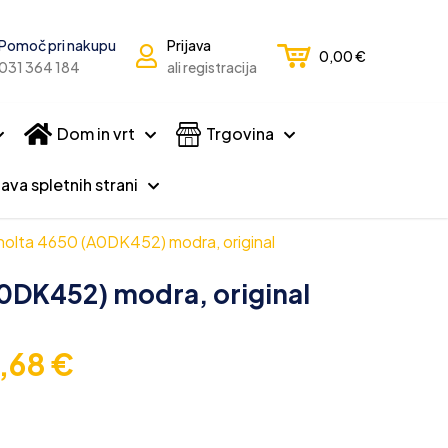
Pomoč pri nakupu
Prijava
0,00
€
031 364 184
ali registracija
Dom in vrt
Trgovina
ava spletnih strani
nolta 4650 (A0DK452) modra, original
0DK452) modra, original
3,68
€