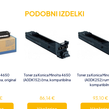
PODOBNI IZDELKI
a 4650
Toner za Konica Minolta 4650
Toner za Konica Min
a, original
(A0DK152) črna, kompatibilna
(A0DK252) rum
kompatibil
€
86,14
€
93,10
€
co
V košarico
V košaric