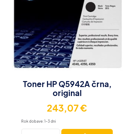
Toner HP Q5942A črna,
original
243,07
€
Rok dobave: 1-3 dni
Toner