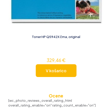
Toner HP Q5942X črna, original
329,46
€
V košarico
Ocene
[wc_photo_reviews_overall_rating_html
overall_rating_enable="on" rating_count_enable="on"]