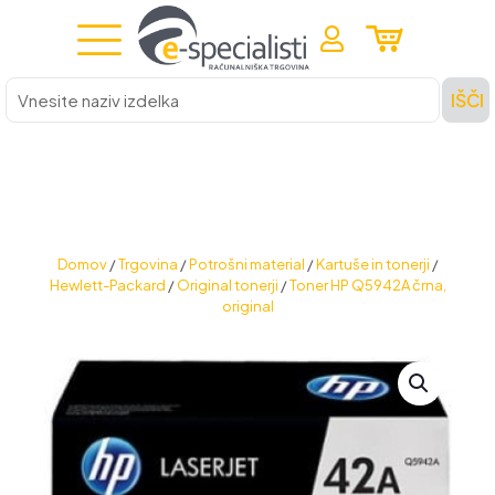
Vnesite
IŠČI
naziv
izdelka
Domov
/
Trgovina
/
Potrošni material
/
Kartuše in tonerji
/
Hewlett-Packard
/
Original tonerji
/
Toner HP Q5942A črna,
original