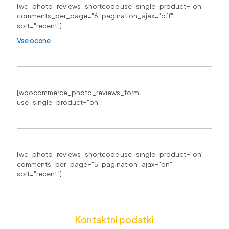
[wc_photo_reviews_shortcode use_single_product="on"
comments_per_page="6" pagination_ajax="off"
sort="recent"]
Vse ocene
[woocommerce_photo_reviews_form
use_single_product="on"]
[wc_photo_reviews_shortcode use_single_product="on"
comments_per_page="5" pagination_ajax="on"
sort="recent"]
Kontaktni podatki