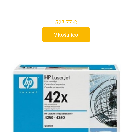
523,77
€
V košarico