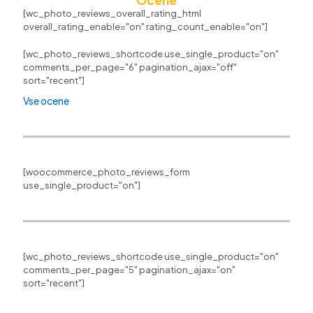
Ocene
[wc_photo_reviews_overall_rating_html
overall_rating_enable="on" rating_count_enable="on"]
[wc_photo_reviews_shortcode use_single_product="on"
comments_per_page="6" pagination_ajax="off"
sort="recent"]
Vse ocene
[woocommerce_photo_reviews_form
use_single_product="on"]
[wc_photo_reviews_shortcode use_single_product="on"
comments_per_page="5" pagination_ajax="on"
sort="recent"]