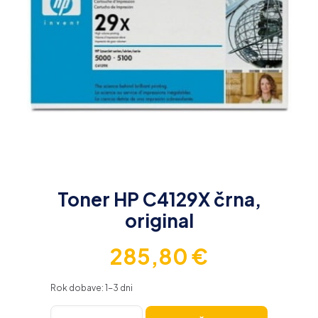
Toner HP C4129X črna,
original
285,80
€
Rok dobave: 1-3 dni
Toner