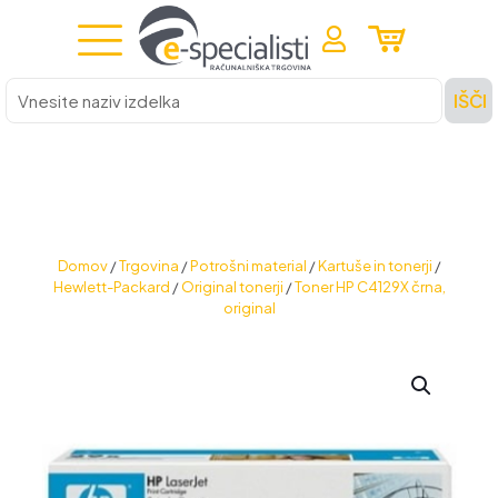
Vnesite
IŠČI
naziv
izdelka
Domov
/
Trgovina
/
Potrošni material
/
Kartuše in tonerji
/
Hewlett-Packard
/
Original tonerji
/
Toner HP C4129X črna,
original