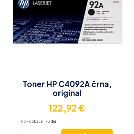
Toner HP C4092A črna,
original
122,92
€
Rok dobave: 1-3 dni
Toner