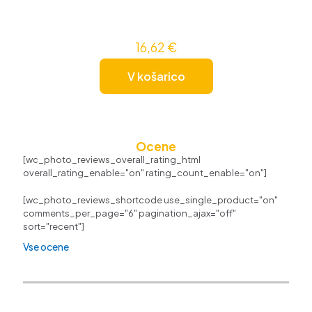
16,62
€
V košarico
Ocene
[wc_photo_reviews_overall_rating_html
overall_rating_enable="on" rating_count_enable="on"]
[wc_photo_reviews_shortcode use_single_product="on"
comments_per_page="6" pagination_ajax="off"
sort="recent"]
Vse ocene