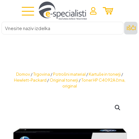
Vnesite
IŠČI
naziv
izdelka
Domov
/
Trgovina
/
Potrošni material
/
Kartuše in tonerji
/
Hewlett-Packard
/
Original tonerji
/
Toner HP C4092A črna,
original