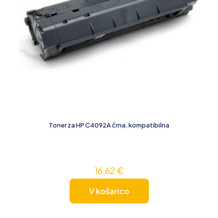
Toner za HP C4092A črna, kompatibilna
16,62
€
V košarico