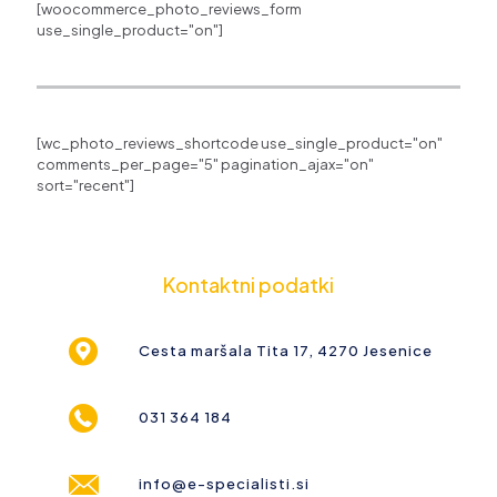
[woocommerce_photo_reviews_form
use_single_product="on"]
[wc_photo_reviews_shortcode use_single_product="on"
comments_per_page="5" pagination_ajax="on"
sort="recent"]
Kontaktni podatki
Cesta maršala Tita 17, 4270 Jesenice
031 364 184
info@e-specialisti.si