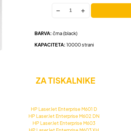
Toner
HP
90A
(CE390A)
BARVA:
črna (black)
črna,
original
KAPACITETA:
10000 strani
količina
ZA TISKALNIKE
HP LaserJet Enterprise M601 D
HP LaserJet Enterprise M602 DN
HP LaserJet Enterprise M603
HP LaserJet Enterprise M603 XH