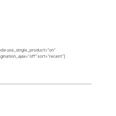
de use_single_product="on"
nation_ajax="off" sort="recent"]