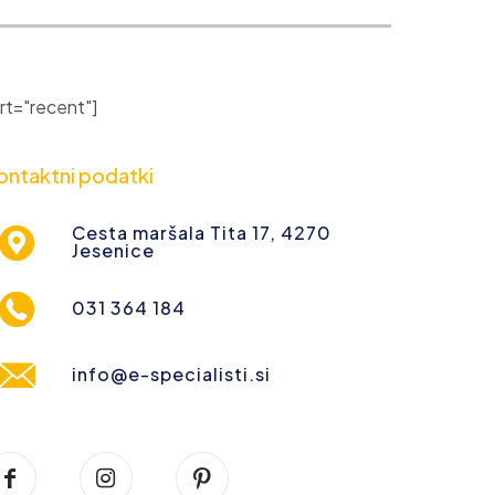
t="recent"]
ontaktni podatki
Cesta maršala Tita 17, 4270
Jesenice
031 364 184
info@e-specialisti.si