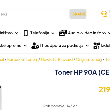
ISKANJE
lništvo
Telefonija
Audio-video in foto
iške opreme
IT podpora za podjetja
Izdel
ial
/
Kartuše in tonerji
/
Hewlett-Packard
/
Original tonerji
/
To
Toner HP 90A (CE3
21
Rok dobave: 1-3 dni