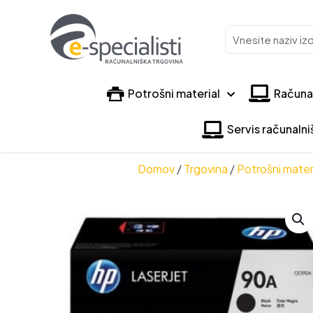
Vnesite
naziv
izdelka
Potrošni material
Računa
Servis računaln
Domov
/
Trgovina
/
Potrošni mater