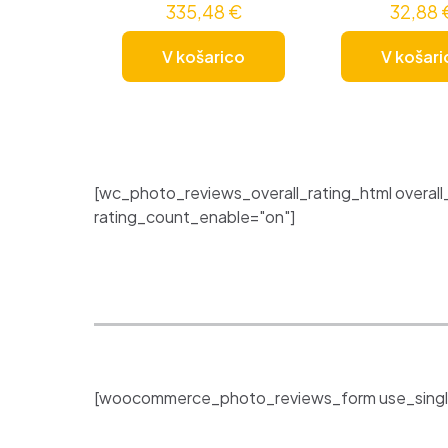
335,48
€
32,88
V košarico
V košari
[wc_photo_reviews_overall_rating_html overall
rating_count_enable="on"]
[woocommerce_photo_reviews_form use_singl