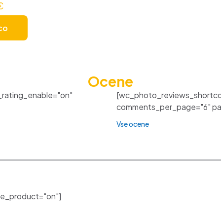
€
co
Ocene
_rating_enable="on"
[wc_photo_reviews_shortco
comments_per_page="6" pagi
Vse ocene
e_product="on"]