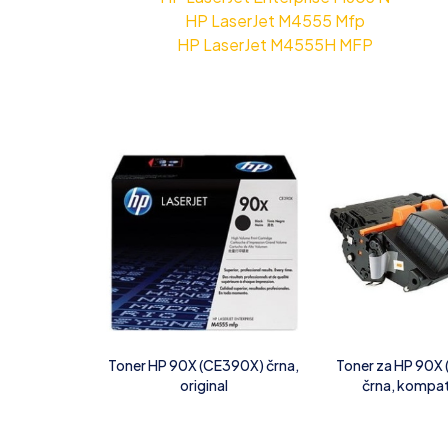
HP LaserJet M4555 Mfp
HP LaserJet M4555H MFP
Toner HP 90X (CE390X) črna,
Toner za HP 90X
original
črna, kompat