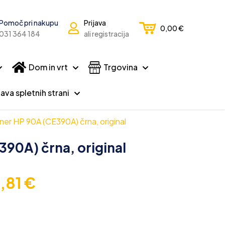
Pomoč pri nakupu
Prijava
0,00
€
031 364 184
ali registracija
Dom in vrt
Trgovina
ava spletnih strani
ner HP 90A (CE390A) črna, original
90A) črna, original
9,81
€