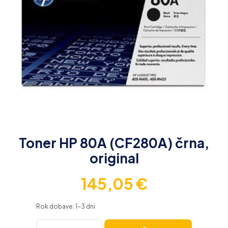
Toner HP 80A (CF280A) črna,
original
145,05
€
Rok dobave: 1-3 dni
Toner