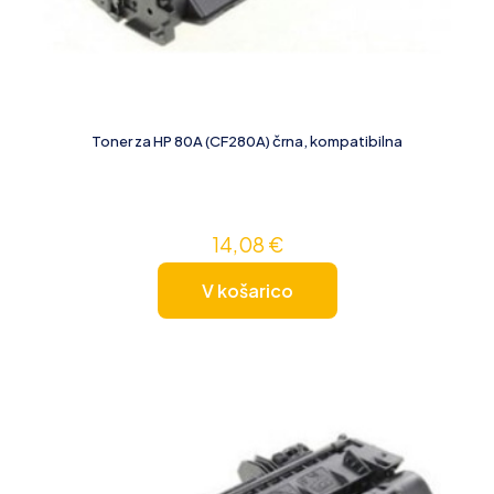
Toner za HP 80A (CF280A) črna, kompatibilna
14,08
€
V košarico