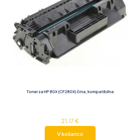
Toner za HP 80X (CF280X) črna, kompatibilna
21,17
€
V košarico