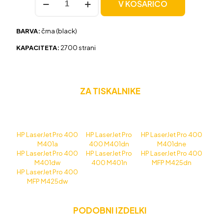
V KOŠARICO
HP
80A
(CF280A)
BARVA:
črna (black)
črna,
original
KAPACITETA:
2700 strani
količina
ZA TISKALNIKE
HP LaserJet Pro 400
HP LaserJet Pro
HP LaserJet Pro 400
M401a
400 M401dn
M401dne
HP LaserJet Pro 400
HP LaserJet Pro
HP LaserJet Pro 400
M401dw
400 M401n
MFP M425dn
HP LaserJet Pro 400
MFP M425dw
PODOBNI IZDELKI