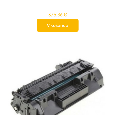
375,36
€
V košarico