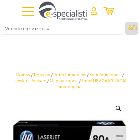
Vnesite
IŠČI
naziv
izdelka
Domov
/
Trgovina
/
Potrošni material
/
Kartuše in tonerji
/
Hewlett-Packard
/
Original tonerji
/
Toner HP 80A (CF280A)
črna, original