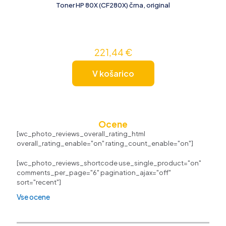
Toner HP 80X (CF280X) črna, original
221,44
€
V košarico
Ocene
[wc_photo_reviews_overall_rating_html
overall_rating_enable="on" rating_count_enable="on"]
[wc_photo_reviews_shortcode use_single_product="on"
comments_per_page="6" pagination_ajax="off"
sort="recent"]
Vse ocene