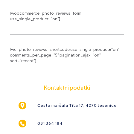
[woocommerce_photo_reviews_form
use_single_product="on"]
[wc_photo_reviews_shortcode use_single_product="on"
comments_per_page="5" pagination_ajax="on"
sort="recent"]
Kontaktni podatki
Cesta maršala Tita 17, 4270 Jesenice
031 364 184