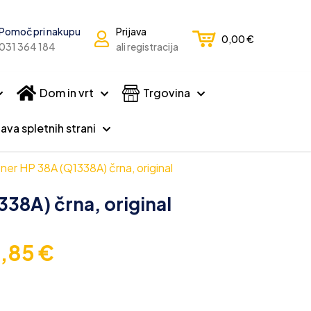
Pomoč pri nakupu
Prijava
0,00
€
031 364 184
ali registracija
Dom in vrt
Trgovina
ava spletnih strani
ner HP 38A (Q1338A) črna, original
38A) črna, original
6,85
€