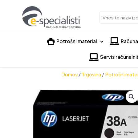
Vnesite
naziv
izdelka
Potrošni material
Računa
Servis računaln
Domov
/
Trgovina
/
Potrošni mater