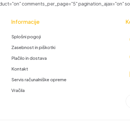
uct="on" comments_per_page="5" pagination_ajax="on" sor
Informacije
K
Splošni pogoji
Zasebnost in piškotki
Plačilo in dostava
Kontakt
Servis računalniške opreme
Vračila