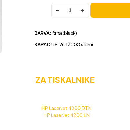
Toner
HP
38A
(Q1338A)
BARVA:
črna (black)
črna,
original
KAPACITETA:
12000 strani
količina
ZA TISKALNIKE
HP LaserJet 4200 DTN
HP LaserJet 4200 LN