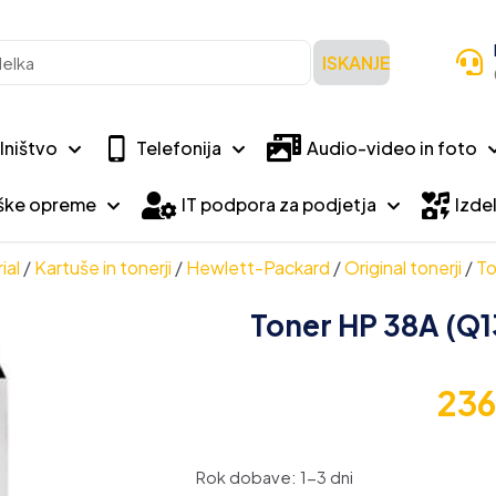
ISKANJE
lništvo
Telefonija
Audio-video in foto
iške opreme
IT podpora za podjetja
Izdel
ial
/
Kartuše in tonerji
/
Hewlett-Packard
/
Original tonerji
/
To
Toner HP 38A (Q13
23
Rok dobave: 1-3 dni