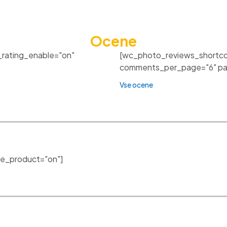
Ocene
_rating_enable="on"
[wc_photo_reviews_shortco
comments_per_page="6" pagi
Vse ocene
e_product="on"]