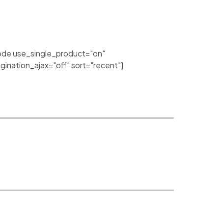
de use_single_product="on"
nation_ajax="off" sort="recent"]