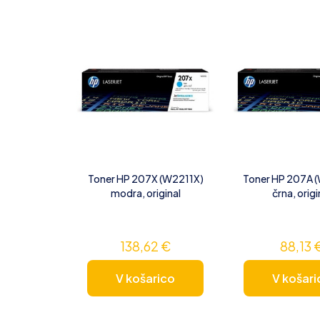
Toner HP 207X (W2211X)
Toner HP 207A 
modra, original
črna, origi
138,62
€
88,13
V košarico
V košari