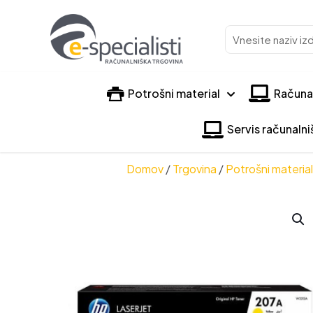
Vnesite
naziv
izdelka
Potrošni material
Računa
Servis računaln
Domov
/
Trgovina
/
Potrošni material