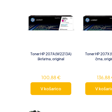
Toner HP 207A (W2213A)
Toner HP 207X 
škrlatna, original
črna, origi
100,88
€
136,88
V košarico
V košari