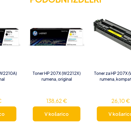
(W2210A)
Toner HP 207X (W2212X)
Toner za HP 207X 
nal
rumena, original
rumena, kompat
€
138,62
€
26,10
€
co
V košarico
V košaric