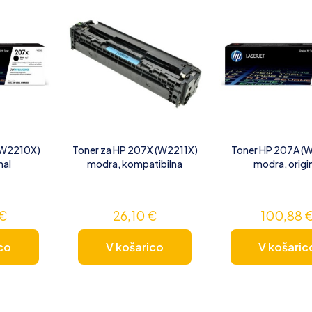
(W2210X)
Toner za HP 207X (W2211X)
Toner HP 207A (
nal
modra, kompatibilna
modra, origi
€
26,10
€
100,88
co
V košarico
V košaric