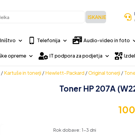
ISKANJE
lništvo
Telefonija
Audio-video in foto
iške opreme
IT podpora za podjetja
Izdel
/
Kartuše in tonerji
/
Hewlett-Packard
/
Original tonerji
/
Tone
Toner HP 207A (W22
10
Rok dobave: 1-3 dni