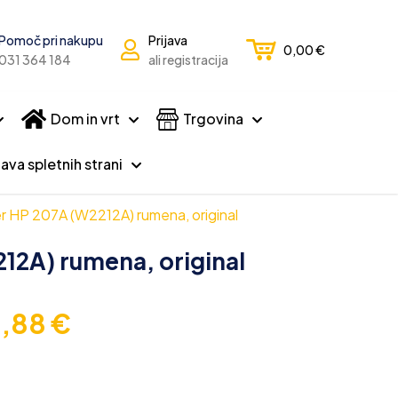
Pomoč pri nakupu
Prijava
0,00
€
031 364 184
ali registracija
Dom in vrt
Trgovina
ava spletnih strani
r HP 207A (W2212A) rumena, original
12A) rumena, original
0,88
€