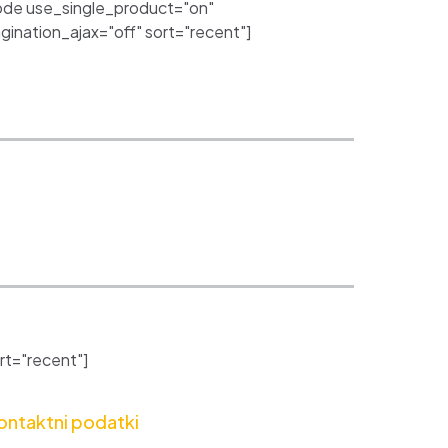
de use_single_product="on"
nation_ajax="off" sort="recent"]
t="recent"]
ontaktni podatki