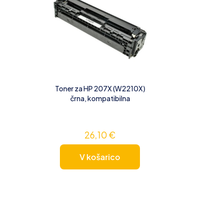
Toner za HP 207X (W2210X)
črna, kompatibilna
26,10
€
V košarico