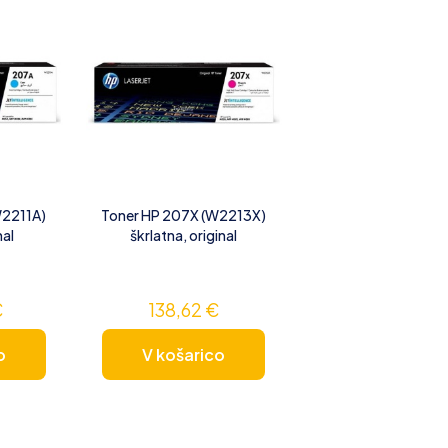
W2211A)
Toner HP 207X (W2213X)
nal
škrlatna, original
€
138,62
€
o
V košarico