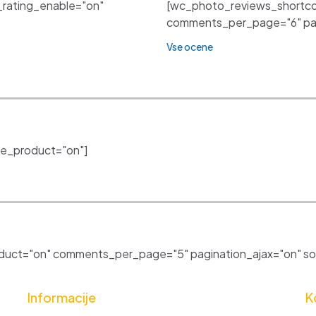
_rating_enable="on"
[wc_photo_reviews_shortco
comments_per_page="6" pagi
Vse ocene
e_product="on"]
uct="on" comments_per_page="5" pagination_ajax="on" sor
Informacije
K