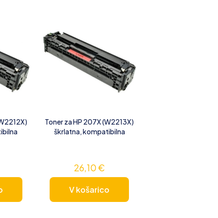
(W2212X)
Toner za HP 207X (W2213X)
ibilna
škrlatna, kompatibilna
26,10
€
o
V košarico