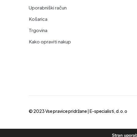
Uporabniški račun
Košarica
Trgovina
Kako opraviti nakup
© 2023 Vse pravice pridržane |
E-specialisti, d.o.o
Stran uporab