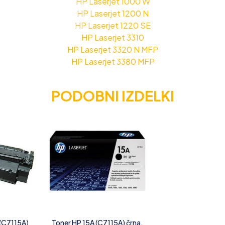
HP Laserjet 1000 W
HP Laserjet 1200 N
HP Laserjet 1220 SE
HP Laserjet 3310
HP Laserjet 3320 N MFP
HP Laserjet 3380 MFP
PODOBNI IZDELKI
 (C7115A)
Toner HP 15A (C7115A) črna,