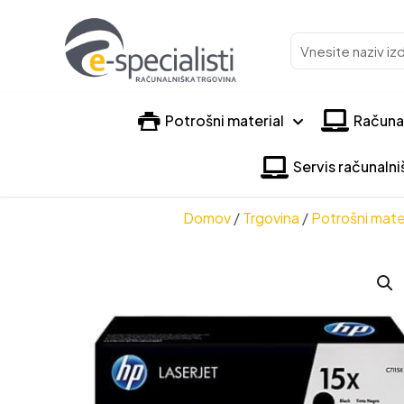
Vnesite
naziv
izdelka
Potrošni material
Računa
Servis računaln
Domov
/
Trgovina
/
Potrošni mater