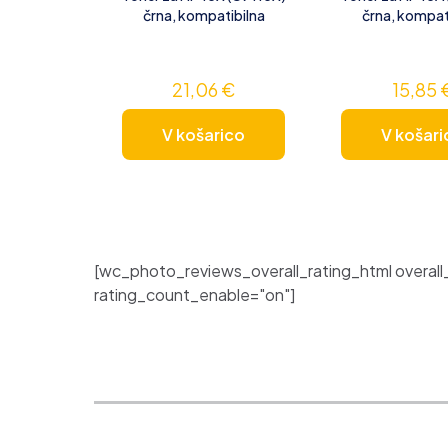
črna, kompatibilna
črna, kompat
21,06
€
15,85
V košarico
V košari
[wc_photo_reviews_overall_rating_html overall
rating_count_enable="on"]