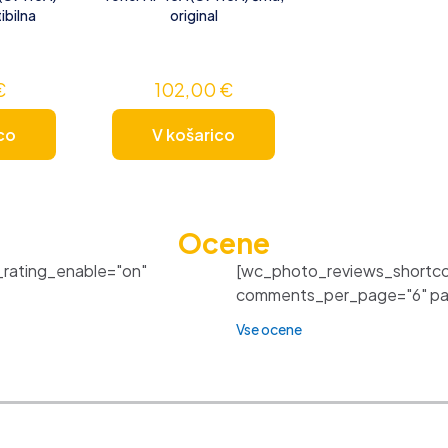
ibilna
original
€
102,00
€
co
V košarico
Ocene
_rating_enable="on"
[wc_photo_reviews_shortco
comments_per_page="6" pagi
Vse ocene