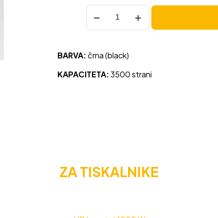
Toner
HP
15X
(C7115X)
BARVA:
črna (black)
črna,
original
KAPACITETA:
3500 strani
količina
ZA TISKALNIKE