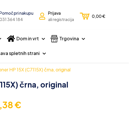
Pomoč pri nakupu
Prijava
0,00
€
031 364 184
ali registracija
Dom in vrt
Trgovina
ava spletnih strani
oner HP 15X (C7115X) črna, original
15X) črna, original
6,38
€