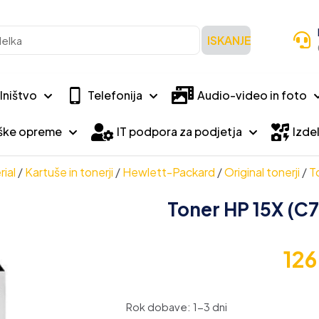
ISKANJE
lništvo
Telefonija
Audio-video in foto
iške opreme
IT podpora za podjetja
Izdel
ial
/
Kartuše in tonerji
/
Hewlett-Packard
/
Original tonerji
/
T
Toner HP 15X (C71
12
Rok dobave: 1-3 dni