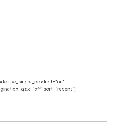
de use_single_product="on"
nation_ajax="off" sort="recent"]