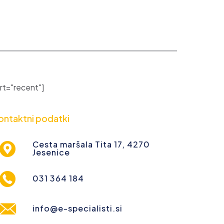
t="recent"]
ontaktni podatki
Cesta maršala Tita 17, 4270
Jesenice
031 364 184
info@e-specialisti.si