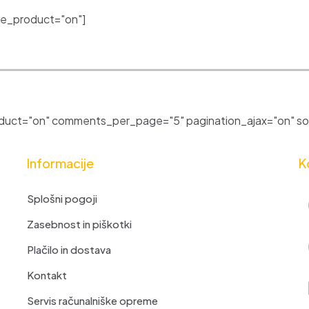
e_product="on"]
uct="on" comments_per_page="5" pagination_ajax="on" sor
Informacije
K
Splošni pogoji
Zasebnost in piškotki
Plačilo in dostava
Kontakt
Servis računalniške opreme