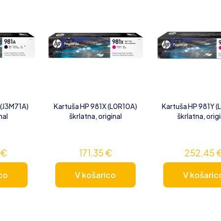
 (J3M71A)
Kartuša HP 981X (L0R10A)
Kartuša HP 981Y (
nal
škrlatna, original
škrlatna, orig
0
€
171,35
€
252,45
co
V košarico
V košaric