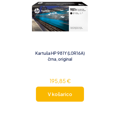
Kartuša HP 981Y (L0R16A)
črna, original
195,85
€
V košarico