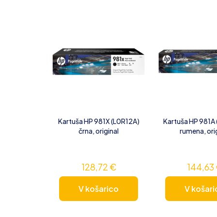
Kartuša HP 981X (L0R12A)
Kartuša HP 981A
črna, original
rumena, ori
128,72
€
144,63
V košarico
V košari