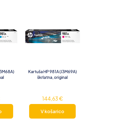
(J3M68A)
Kartuša HP 981A (J3M69A)
nal
škrlatna, original
€
144,63
€
o
V košarico