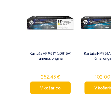
Kartuša HP 981Y (L0R15A)
Kartuša HP 981A
rumena, original
črna, origi
252,45
€
102,0
V košarico
V košari