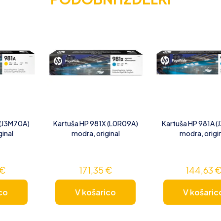
 (J3M70A)
Kartuša HP 981X (L0R09A)
Kartuša HP 981A 
ginal
modra, original
modra, origi
€
171,35
€
144,63
co
V košarico
V košaric