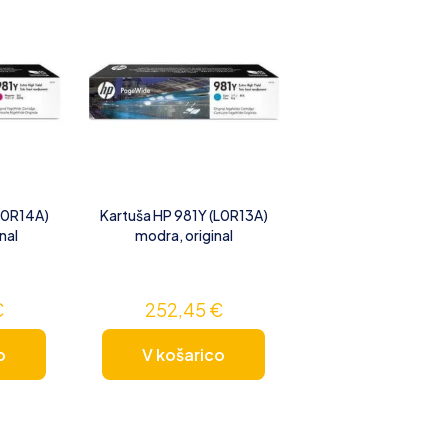
L0R14A)
Kartuša HP 981Y (L0R13A)
inal
modra, original
€
252,45
€
o
V košarico