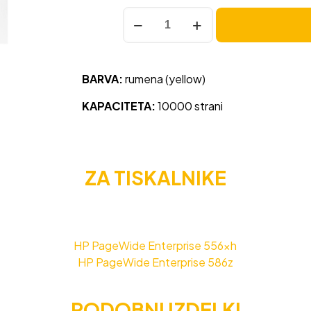
Kartuša
HP
981X
(L0R11A)
BARVA:
rumena (yellow)
rumena,
original
KAPACITETA:
10000 strani
količina
ZA TISKALNIKE
HP PageWide Enterprise 556xh
HP PageWide Enterprise 586z
PODOBNI IZDELKI