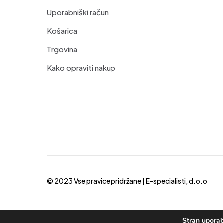
Uporabniški račun
Košarica
Trgovina
Kako opraviti nakup
© 2023 Vse pravice pridržane |
E-specialisti, d.o.o
Stran uporab