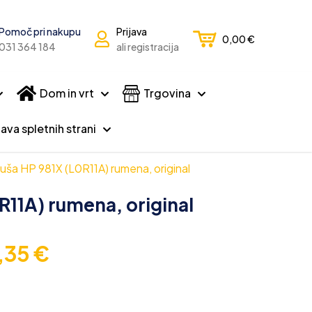
Pomoč pri nakupu
Prijava
0,00
€
031 364 184
ali registracija
Dom in vrt
Trgovina
ava spletnih strani
uša HP 981X (L0R11A) rumena, original
R11A) rumena, original
1,35
€