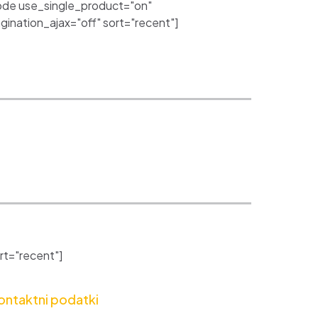
de use_single_product="on"
nation_ajax="off" sort="recent"]
t="recent"]
ontaktni podatki