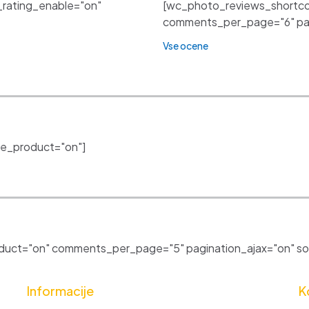
_rating_enable="on"
[wc_photo_reviews_shortco
comments_per_page="6" pagi
Vse ocene
e_product="on"]
uct="on" comments_per_page="5" pagination_ajax="on" sor
Informacije
K