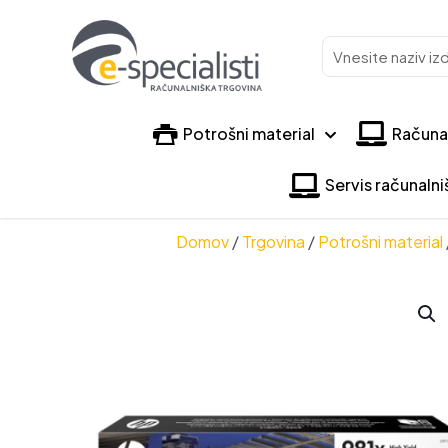
Vnesite
naziv
izdelka
Potrošni material
Računa
Servis računaln
Domov
/
Trgovina
/
Potrošni material