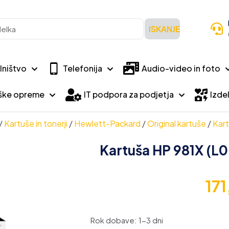
ISKANJE
lništvo
Telefonija
Audio-video in foto
iške opreme
IT podpora za podjetja
Izdel
/
Kartuše in tonerji
/
Hewlett-Packard
/
Original kartuše
/
Kart
Kartuša HP 981X (L0
17
Rok dobave: 1-3 dni