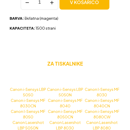
V KOŠARICO
Canon
CRG-
716
BARVA:
škrlatna (magenta)
škrlatna,
original
KAPACITETA:
1500 strani
količina
ZA TISKALNIKE
Canon i-Sensys LBP
Canon i-Sensys LBP
Canon I-Sensys MF
5050
5050N
8030
Canon i-Sensys MF
Canon i-Sensys MF
Canon i-Sensys MF
8030CN
8040
8040CN
Canon I-Sensys MF
Canon i-Sensys MF
Canon i-Sensys MF
8050
8050CN
8080CW
Canon Lasershot
Canon Lasershot
Canon Lasershot
LBP 5050N
LBP 8030
LBP 8080