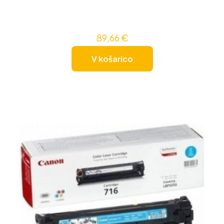
89,66
€
V košarico