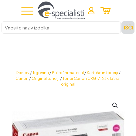
Vnesite
IŠČI
naziv
izdelka
Domov
/
Trgovina
/
Potrošni material
/
Kartuše in tonerji
/
Canon
/
Original tonerji
/
Toner Canon CRG-716 škrlatna,
original