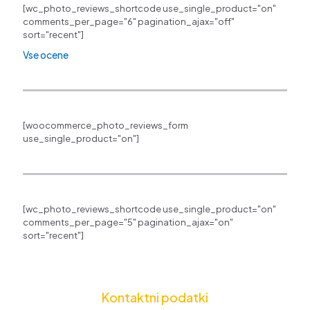
[wc_photo_reviews_shortcode use_single_product="on"
comments_per_page="6" pagination_ajax="off"
sort="recent"]
Vse ocene
[woocommerce_photo_reviews_form
use_single_product="on"]
[wc_photo_reviews_shortcode use_single_product="on"
comments_per_page="5" pagination_ajax="on"
sort="recent"]
Kontaktni podatki