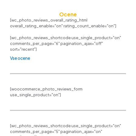
Ocene
[wc_photo_reviews_overall_rating_html
overall_rating_enable="on" rating_count_enable="on"]
[wc_photo_reviews_shortcode use_single_product="on"
comments_per_page="6" pagination_ajax="off"
sort="recent"]
Vse ocene
[woocommerce_photo_reviews_form
use_single_product="on"]
[wc_photo_reviews_shortcode use_single_product="on"
comments_per_page="5" pagination_ajax="on"