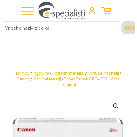
Vnesite
IŠČI
naziv
izdelka
Domov
/
Trgovina
/
Potrošni material
/
Kartuše in tonerji
/
Canon
/
Original tonerji
/
Toner Canon CRG-052H črna,
original