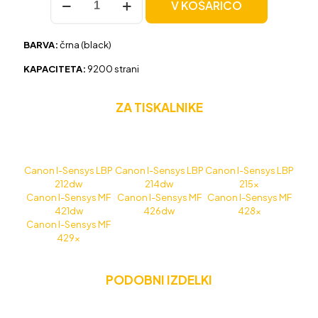
V KOŠARICO
Canon
CRG-
052H
BARVA:
črna (black)
črna,
original
KAPACITETA:
9200 strani
količina
ZA TISKALNIKE
Canon I-Sensys LBP
Canon I-Sensys LBP
Canon I-Sensys LBP
212dw
214dw
215x
Canon I-Sensys MF
Canon I-Sensys MF
Canon I-Sensys MF
421dw
426dw
428x
Canon I-Sensys MF
429x
PODOBNI IZDELKI