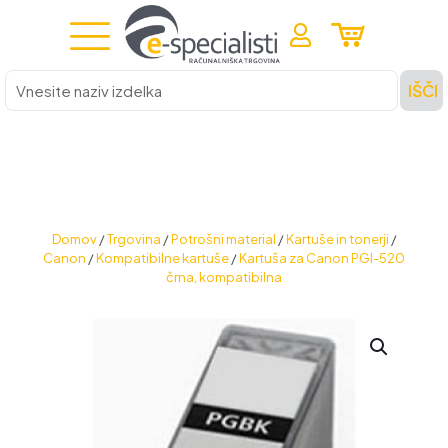
Vnesite
IŠČI
naziv
izdelka
Domov
/
Trgovina
/
Potrošni material
/
Kartuše in tonerji
/
Canon
/
Kompatibilne kartuše
/
Kartuša za Canon PGI-520
črna, kompatibilna