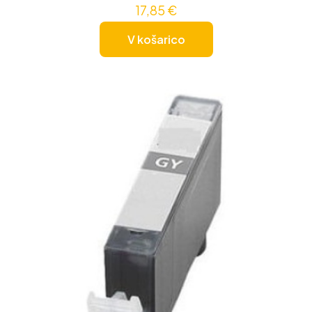
17,85
€
V košarico