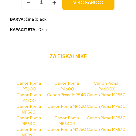
V KOŠARICO
za
Canon
PGI-
BARVA:
črna (black)
520
črna,
KAPACITETA:
20 ml.
kompatibilna
količina
ZA TISKALNIKE
Canon Pixma
Canon Pixma
Canon Pixma
IP3600
IP4600
IP4600X
Canon Pixma
Canon Pixma MP540
Canon Pixma MP550
IP4700
Canon Pixma
Canon Pixma MP620
Canon Pixma MP630
MP560
Canon Pixma
Canon Pixma
Canon Pixma MP980
MP640
MP640R
Canon Pixma
Canon Pixma MX860
Canon Pixma MX870
MP990