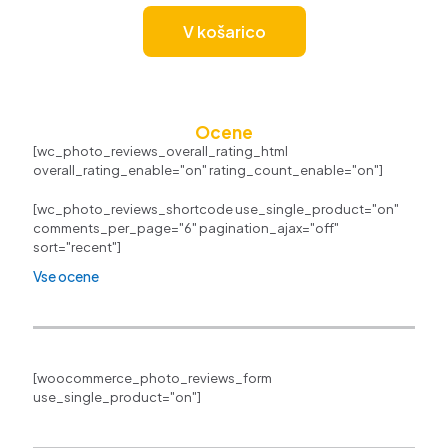
V košarico
Ocene
[wc_photo_reviews_overall_rating_html
overall_rating_enable="on" rating_count_enable="on"]
[wc_photo_reviews_shortcode use_single_product="on"
comments_per_page="6" pagination_ajax="off"
sort="recent"]
Vse ocene
[woocommerce_photo_reviews_form
use_single_product="on"]