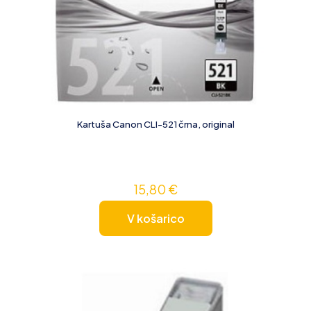
Kartuša Canon CLI-521 črna, original
15,80
€
V košarico