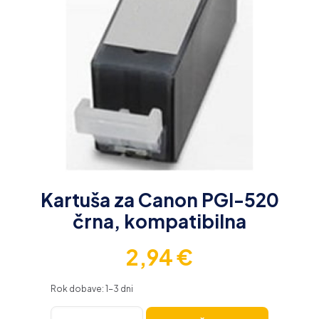
Kartuša za Canon PGI-520
črna, kompatibilna
2,94
€
Rok dobave: 1-3 dni
Kartuša