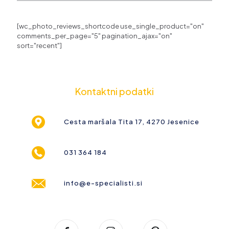
[wc_photo_reviews_shortcode use_single_product="on"
comments_per_page="5" pagination_ajax="on"
sort="recent"]
Kontaktni podatki
Cesta maršala Tita 17, 4270 Jesenice
031 364 184
info@e-specialisti.si