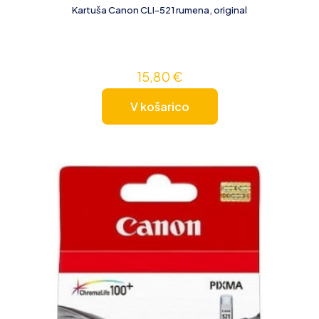
Kartuša Canon CLI-521 rumena, original
15,80
€
V košarico