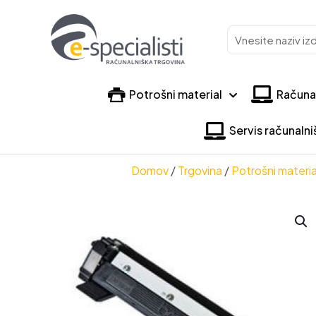
Vnesite
naziv
izdelka
Potrošni material
Računa
Servis računaln
Domov
/
Trgovina
/
Potrošni materia