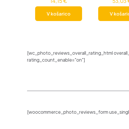
14,15
€
53,03
V košarico
V košari
[wc_photo_reviews_overall_rating_html overall
rating_count_enable="on"]
[woocommerce_photo_reviews_form use_singl