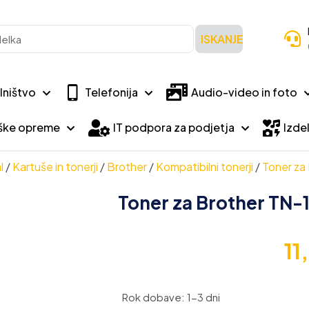
ISKANJE
lništvo
Telefonija
Audio-video in foto
iške opreme
IT podpora za podjetja
Izdel
l
/
Kartuše in tonerji
/
Brother
/
Kompatibilni tonerji
/
Toner za
Toner za Brother TN-
11
Rok dobave: 1-3 dni