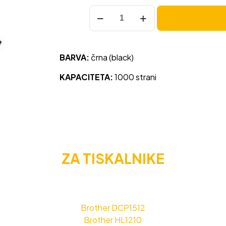
Toner
za
Brother
TN-
BARVA:
črna (black)
1030
črna,
KAPACITETA:
1000 strani
kompatibilna
količina
ZA TISKALNIKE
Brother DCP1512
Brother HL1210