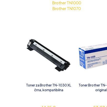
Brother TN1000
Brother TN1070
Toner za Brother TN-1030 XL
Toner Brother TN-
črna, kompatibilna
original