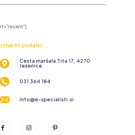
t="recent"]
ontaktni podatki
Cesta maršala Tita 17, 4270
Jesenice
031 364 184
info@e-specialisti.si