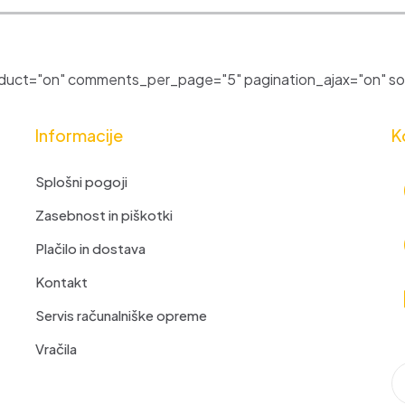
uct="on" comments_per_page="5" pagination_ajax="on" sor
Informacije
K
Splošni pogoji
Zasebnost in piškotki
Plačilo in dostava
Kontakt
Servis računalniške opreme
Vračila