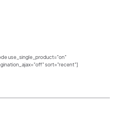
de use_single_product="on"
nation_ajax="off" sort="recent"]