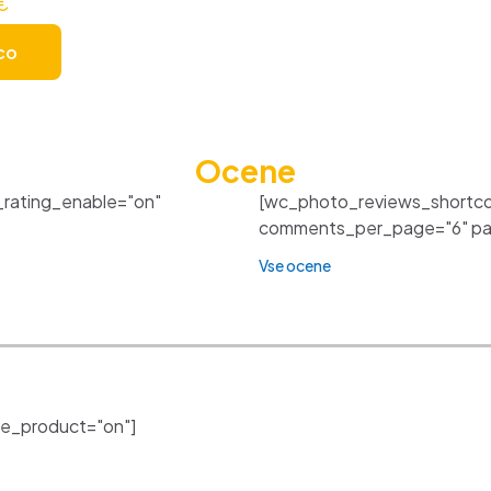
€
co
Ocene
_rating_enable="on"
[wc_photo_reviews_shortco
comments_per_page="6" pagi
Vse ocene
e_product="on"]