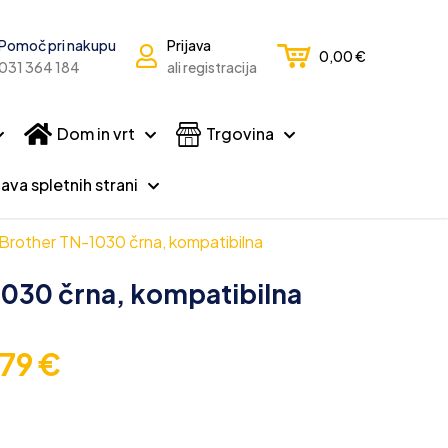
Pomoč pri nakupu
Prijava
0,00
€
031 364 184
ali registracija
Dom in vrt
Trgovina
ava spletnih strani
 Brother TN-1030 črna, kompatibilna
1030 črna, kompatibilna
,79
€